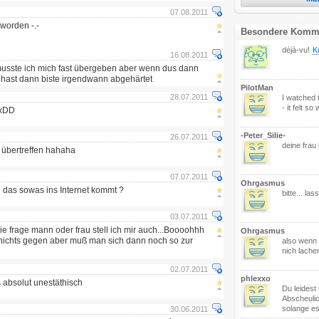
07.08.2011
eworden -.-
Besondere Komm
déjà-vu!
K
16.08.2011
musste ich mich fast übergeben aber wenn dus dann
 hast dann biste irgendwann abgehärtet
PilotMan
28.07.2011
I watched th
- it felt so 
 xDD
-Peter_Silie-
26.07.2011
deine frau 
 übertreffen hahaha
07.07.2011
Ohrgasmus
zu das sowas ins Internet kommt ?
bitte... las
03.07.2011
ie frage mann oder frau stell ich mir auch...Boooohhh
Ohrgasmus
nichts gegen aber muß man sich dann noch so zur
also wenn 
nich lachen
02.07.2011
phlexxo
absolut unestäthisch
Du leidest
Abscheulic
solange es
30.06.2011