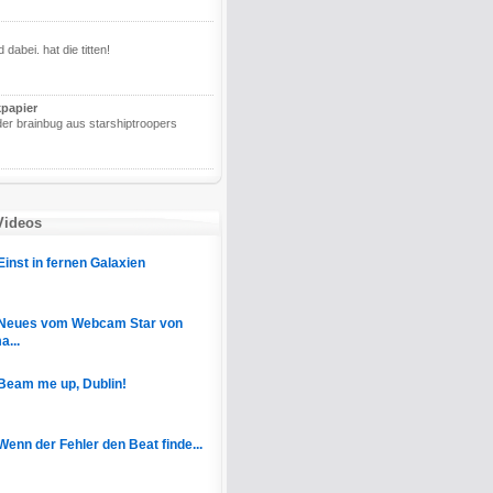
d dabei. hat die titten!
papier
t der brainbug aus starshiptroopers
Videos
Einst in fernen Galaxien
Neues vom Webcam Star von
a...
Beam me up, Dublin!
Wenn der Fehler den Beat finde...