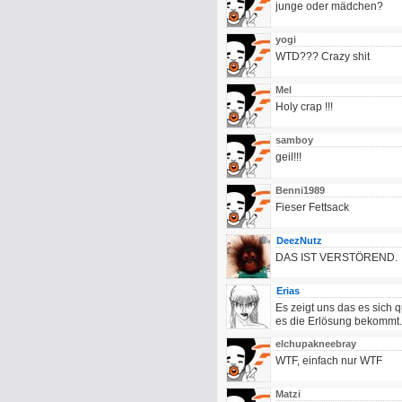
junge oder mädchen?
yogi
WTD??? Crazy shit
Mel
Holy crap !!!
samboy
geil!!!
Benni1989
Fieser Fettsack
DeezNutz
DAS IST VERSTÖREND.
Erias
Es zeigt uns das es sich 
es die Erlösung bekommt.
elchupakneebray
WTF, einfach nur WTF
Matzi