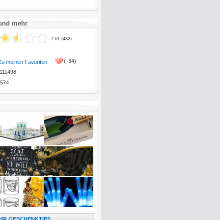
 und mehr
2.61 (482)
(
34)
Zu meinen Favoriten
111498
574
HR GESCHENKTIPS