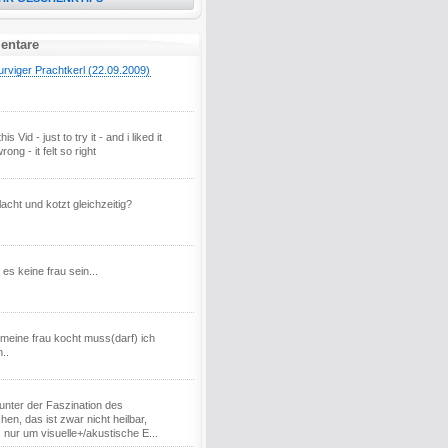
entare
urviger Prachtkerl (22.09.2009)
is Vid - just to try it - and i liked it
wrong - it felt so right
lacht und kotzt gleichzeitig?
s es keine frau sein...
meine frau kocht muss(darf) ich
..
 unter der Faszination des
hen, das ist zwar nicht heilbar,
 nur um visuelle+/akustische E...