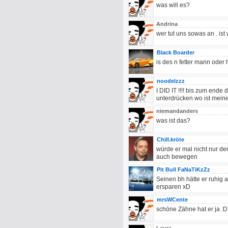
was will es?
Andrina
wer tut uns sowas an . ist w
Black Boarder
is des n fetter mann oder 
noodelzzz
I DID IT !!!! bis zum ende
unterdrücken wo ist meine
niemandanders
was ist das?
Chill.kröte
würde er mal nicht nur de
auch bewegen
Pit Bull FaNaTiKzZz
Seinen bh hätte er ruhig
ersparen xD
mrsWCente
schöne Zähne hat er ja :D 