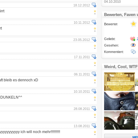
04.10.2010
18.12.2012
rrt
Bewerten, Faven
10.11.2012
Bewertet
rt
Geliebt:
23.05.2012
Gesehen:
Kommentiert:
17.11.2011
Weird, Cool, WTF
06.11.2011
haft bleib es dennoch xD
10.10.2011
N DUNKELN^^
28.08.2011
13.08.2011
yyyyyyyy ich will noch mehr!!!!!!!!!!
ME