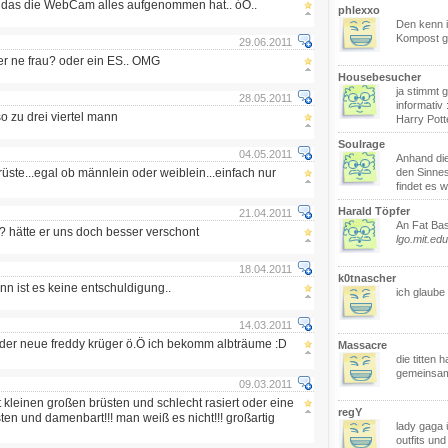
t das die WebCam alles aufgenommen hat.. óO..
phlexxo
Den kenn i
Kompost g
29.06.2011
er ne frau? oder ein ES.. OMG
Housebesucher
ja stimmt
28.05.2011
informativ 
lso zu drei viertel mann
Harry Pott
Soulrage
04.05.2011
Anhand di
üste...egal ob männlein oder weiblein...einfach nur
den Sinne
findet es w
Harald Töpfer
21.04.2011
An Fat Bas
? hätte er uns doch besser verschont
lgo.mit.edu.
18.04.2011
k0tnascher
nn ist es keine entschuldigung..
ich glaube
14.03.2011
ist der neue freddy krüger ö.Ö ich bekomm albträume :D
Massacre
die titten 
gemeinsa
09.03.2011
t kleinen großen brüsten und schlecht rasiert oder eine
regY
sten und damenbart!!! man weiß es nicht!!! großartig
lady gaga 
outfits und