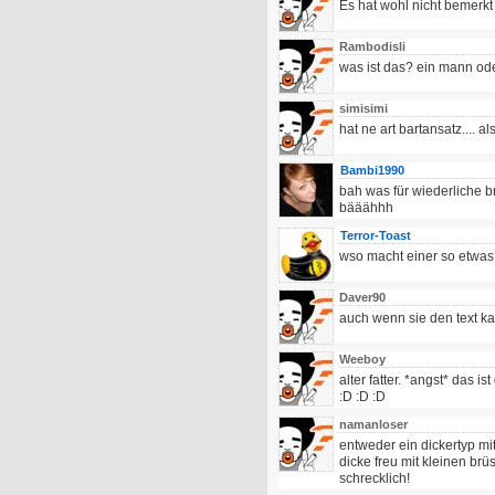
Es hat wohl nicht bemerk
Rambodisli
was ist das? ein mann od
simisimi
hat ne art bartansatz.... a
Bambi1990
bah was für wiederliche br
bääähhh
Terror-Toast
wso macht einer so etwas
Daver90
auch wenn sie den text ka
Weeboy
alter fatter. *angst* das 
:D :D :D
namanloser
entweder ein dickertyp mi
dicke freu mit kleinen brü
schrecklich!