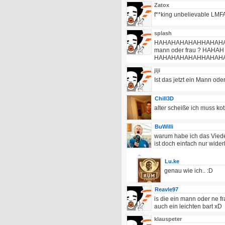
Zatox
f**king unbelievable LM
splash
HAHAHAHAHAHHAHAHAHAH d
mann oder frau ? HAHAH da
HAHAHAHAHAHHAHAH
jiji
Ist das jetzt ein Mann od
Chill3D
alter scheiße ich muss kot
BuWilli
warum habe ich das Viedeo
ist doch einfach nur widerl
Lu.ke
genau wie ich.. :D
Reavle97
is die ein mann oder ne fr
auch ein leichten bart xD
klauspeter