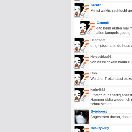
Kreutz
Mir ist wirklich schlecht g
Gemmil
dito beim ersten mal 
allen kumpels gezeigt
Heartbeat
omg i piss ma in de hose
Herzschlag91
von hässlichkein kaum zu
Uno
Welcher Trottel lässt es 
karin4662
Einfach nur abartig,aber d
Hammer eklig wiederlich 
schau stellen
Byteboost
Abgesehen davon, das es 
BeautyGirly