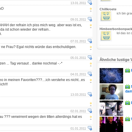
13.01.2011
FAO
Chillkroete
ich bin gra
09.01.2011
er refrain ich piss mich weg. aber was ist es,
Himbeerbonbonpack
 ist schon wieder der refrain..
lol das is
A
07.01.2011
er ne Frau? Egal nichts würde das entschuldigen.
05.01.2011
Ähnliche lustige 
zen ... Tag versaut .. danke nochmal -.-*
04.01.2011
 in meinen Favoriten???....ich verstehe es nicht...es
ich!!!
dam
13.03.2011
02.01.2011
au ??? verwirrent wegen den titten allerdings hat es
01.01.2011