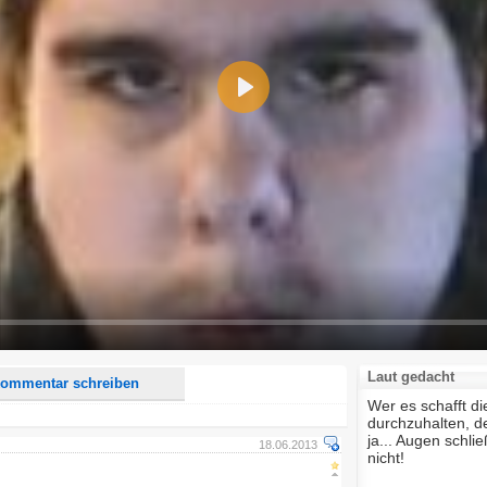
Play
d <i> werden aus Deinem Kommentar entfernt.
tte verwende "www." oder "http://" in URLs
u meinem Kommentar Antworten erscheinen.
uf dieser Seite weitere Kommentare erscheinen.
Laut gedacht
ommentar schreiben
Wer es schafft d
durchzuhalten, d
ja... Augen schl
18.06.2013
nicht!