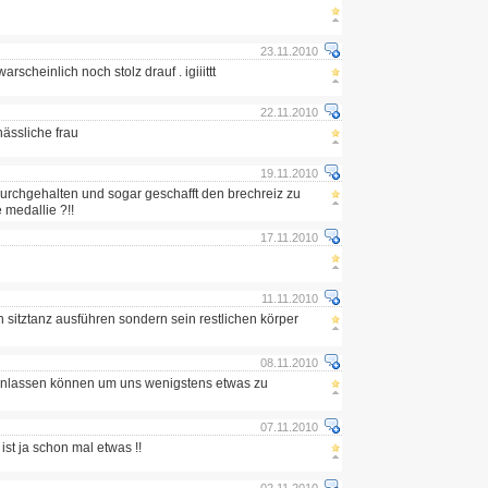
23.11.2010
arscheinlich noch stolz drauf . igiiittt
22.11.2010
hässliche frau
19.11.2010
 durchgehalten und sogar geschafft den brechreiz zu
 medallie ?!!
17.11.2010
11.11.2010
n sitztanz ausführen sondern sein restlichen körper
08.11.2010
 anlassen können um uns wenigstens etwas zu
07.11.2010
ist ja schon mal etwas !!