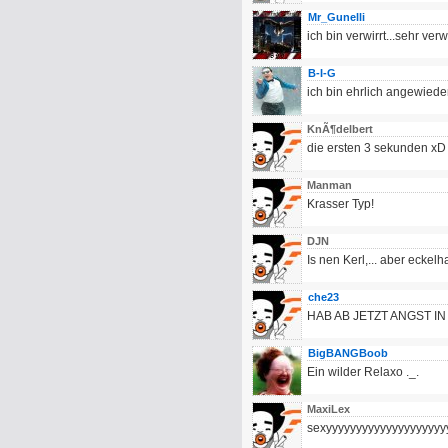
Mr_Gunelli
ich bin verwirrt...sehr verwi
B-I-G
ich bin ehrlich angewiede
KnÃ¶delbert
die ersten 3 sekunden xD
Manman
Krasser Typ!
DJN
Is nen Kerl,... aber eckel
che23
HAB AB JETZT ANGST I
BigBANGBoob
Ein wilder Relaxo ._.
MaxiLex
sexyyyyyyyyyyyyyyyyyyyyyyy