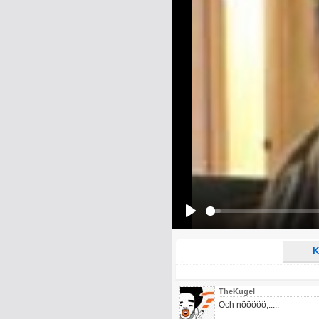
Name:
E-Mail-Adresse (optional):
Kommentar:
Alle HTML-Tags außer <br>, <strike> un
URLs werden automatisch umgewandelt. Bi
Ich möchte eine E-Mail, wenn z
Ich möchte eine E-Mail, wenn a
Play
K
TheKugel
Och nööööö,.....