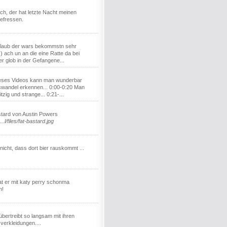
ch, der hat letzte Nacht meinen
efressen.
 glaub der wars bekommstn sehr
:) ach un an die eine Ratte da bei
er glob in der Gefangene...
eses Videos kann man wunderbar
swandel erkennen... 0:00-0:20 Man
itzig und strange... 0:21-...
tard von Austin Powers
..l/files/fat-bastard.jpg
 nicht, dass dort bier rauskommt ...
hat er mit katy perry schonma
m!
übertreibt so langsam mit ihren
 verkleidungen....