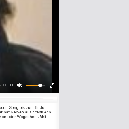
00:00
Mute
Enter
fullscreen
iesen Song bis zum Ende
er hat Nerven aus Stahl! Ach
ießen oder Wegsehen zählt