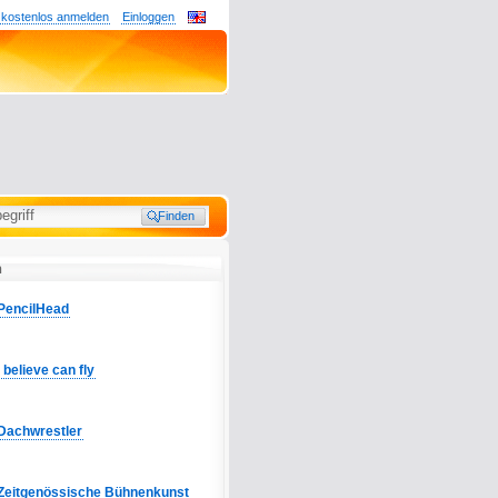
 kostenlos anmelden
Einloggen
n
PencilHead
I believe can fly
Dachwrestler
Zeitgenössische Bühnenkunst