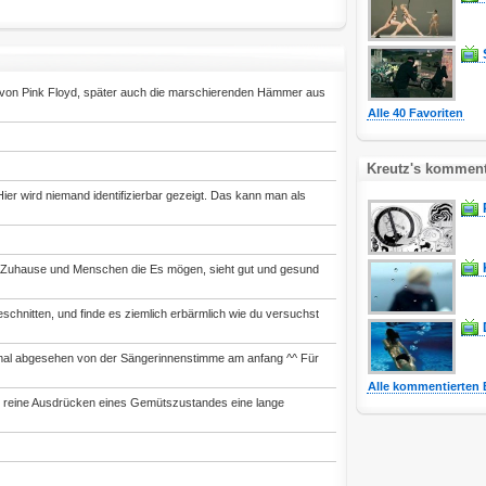
von Pink Floyd, später auch die marschierenden Hämmer aus
Alle 40 Favoriten
Kreutz's kommenti
Hier wird niemand identifizierbar gezeigt. Das kann man als
in Zuhause und Menschen die Es mögen, sieht gut und gesund
schnitten, und finde es ziemlich erbärmlich wie du versuchst
vllt mal abgesehen von der Sängerinnenstimme am anfang ^^ Für
Alle kommentierten 
s reine Ausdrücken eines Gemütszustandes eine lange