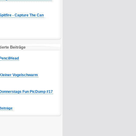
Spitfire - Capture The Can
erte Beiträge
PencilHead
Kleiner Vogelschwarm
Donnerstags Fun PicDump #17
Beiträge