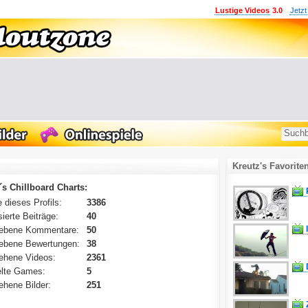
Lustige Videos
3.0
Jetzt
Kreutz's Favorite
´s Chillboard Charts:
 dieses Profils:
3386
ierte Beiträge:
40
ebene Kommentare:
50
ebene Bewertungen:
38
ehene Videos:
2361
lte Games:
5
hene Bilder:
251