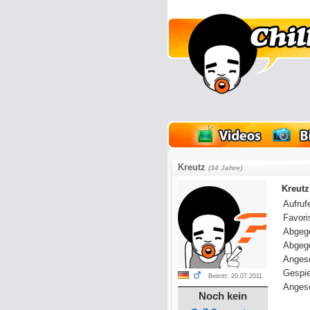
lder
Onlinespiele
Kreutz
(34 Jahre)
Kreutz
Aufrufe
Favoris
Abgeg
Abgeg
Anges
Gespie
Beitritt: 20.07.2011
Angese
Noch kein