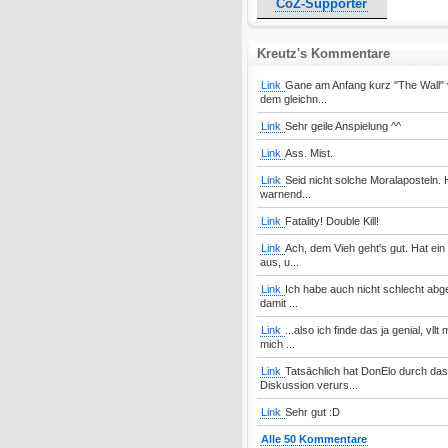
CoZ-Supporter
Kreutz's Kommentare
Link
Gane am Anfang kurz "The Wall" 
dem gleichn...
Link
Sehr geile Anspielung ^^
Link
Ass. Mist.
Link
Seid nicht solche Moralaposteln. 
warnend...
Link
Fatality! Double Kill!
Link
Ach, dem Vieh geht's gut. Hat e
aus, u...
Link
Ich habe auch nicht schlecht abge
damit ...
Link
...also ich finde das ja genial, 
mich ...
Link
Tatsächlich hat DonElo durch da
Diskussion verurs...
Link
Sehr gut :D
Alle 50 Kommentare