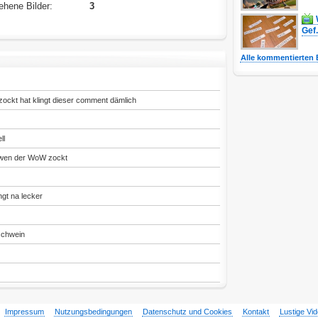
hene Bilder:
3
Gef.
Alle kommentierten 
ockt hat klingt dieser comment dämlich
ll
 wen der WoW zockt
ngt na lecker
 schwein
Impressum
Nutzungsbedingungen
Datenschutz und Cookies
Kontakt
Lustige Vi