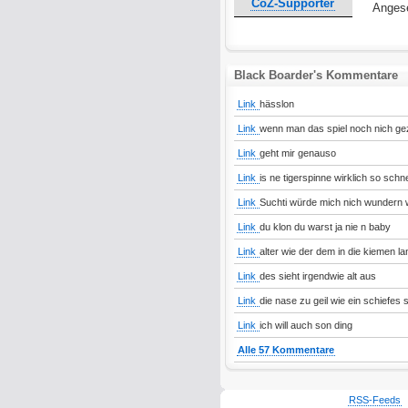
CoZ-Supporter
Angese
Black Boarder's Kommentare
Link
hässlon
Link
wenn man das spiel noch nich gez
Link
geht mir genauso
Link
is ne tigerspinne wirklich so schne
Link
Suchti würde mich nich wundern
Link
du klon du warst ja nie n baby
Link
alter wie der dem in die kiemen la
Link
des sieht irgendwie alt aus
Link
die nase zu geil wie ein schiefes
Link
ich will auch son ding
Alle 57 Kommentare
RSS-Feeds