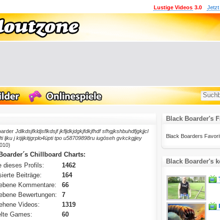
Lustige Videos
3.0
Jetzt
Black Boarder's F
oarder
Jdlkdsjfkldjsflkdsjf jkfljdkjdgkjfdkjfhdf sfhgjkshbuhdfjgkjjcl
Black Boarders Favoriten
i ljku j ktjijkitjgrplo4üpti tpo u58709898ru iugöseh gvkckgjjey
010)
Boarder´s Chillboard Charts:
Black Boarder's 
 dieses Profils:
1462
ierte Beiträge:
164
ebene Kommentare:
66
ebene Bewertungen:
7
ehene Videos:
1319
lte Games:
60