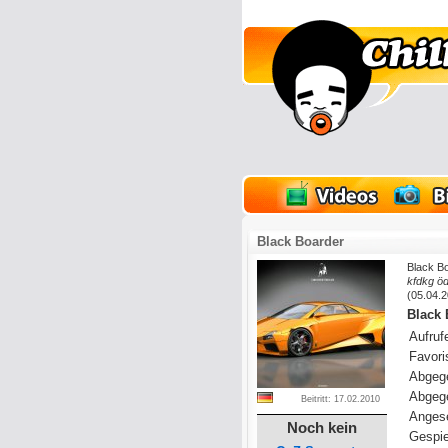
lder
Onlinespiele
Black Boarder
Black B
kfdkg ödt
(05.04.2
Black 
Aufrufe
Favoris
Abgeg
Abgeg
Beitritt: 17.02.2010
Anges
Noch kein
Gespie