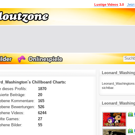
Lustige Videos
3.0
Jetzt
Leonard_Washingt
d_Washington´s Chillboard Charts:
Leonard_Washingtons Fav
sichtbar.
 dieses Profils:
1870
ierte Beiträge:
20
ebene Kommentare:
165
Leonard_Washingt
ebene Bewertungen:
526
ehene Videos:
6244
lte Games:
27
hene Bilder:
55