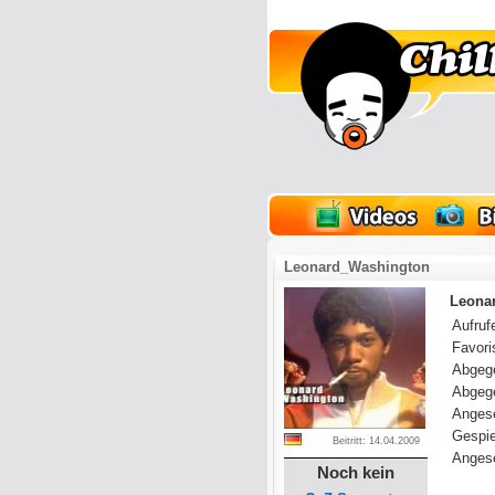
lder
Onlinespiele
Leonard_Washington
Leonar
Aufrufe
Favoris
Abgeg
Abgeg
Anges
Gespie
Beitritt: 14.04.2009
Angese
Noch kein