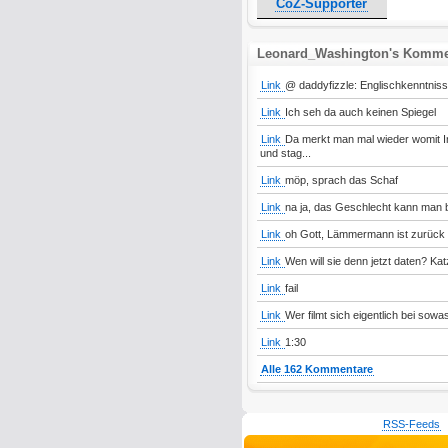
CoZ-Supporter
Leonard_Washington's Komme
Link
@ daddyfizzle: Englischkenntniss
Link
Ich seh da auch keinen Spiegel
Link
Da merkt man mal wieder womit Inn
und stag...
Link
möp, sprach das Schaf
Link
na ja, das Geschlecht kann man be
Link
oh Gott, Lämmermann ist zurück
Link
Wen will sie denn jetzt daten? K
Link
fail
Link
Wer filmt sich eigentlich bei sowa
Link
1:30
Alle 162 Kommentare
RSS-Feeds