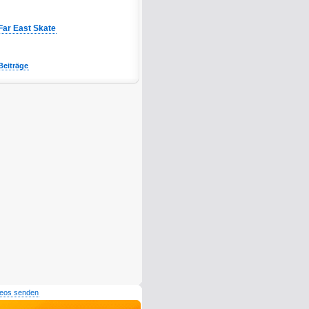
Far East Skate
Beiträge
deos senden