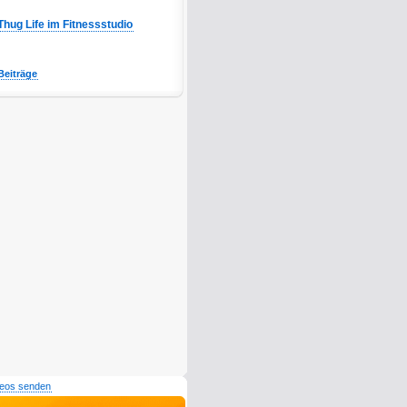
Thug Life im Fitnessstudio
Beiträge
deos senden