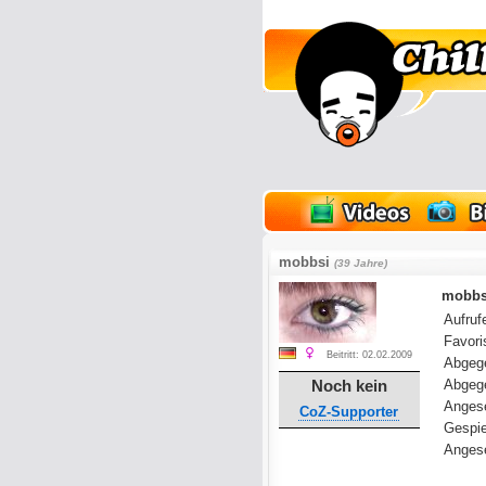
lder
Onlinespiele
mobbsi
(39 Jahre)
mobbsi
Aufrufe
Favoris
Beitritt: 02.02.2009
Abgeg
Noch kein
Abgeg
Anges
CoZ-Supporter
Gespie
Angese