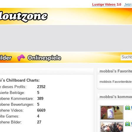
Lustige Videos
3.0
Jetzt
mobbsi's Favorit
´s Chillboard Charts:
mobbsis Favoritenliste i
 dieses Profils:
2352
ierte Beiträge:
5
mobbsi's komment
ebene Kommentare:
389
ebene Bewertungen:
5
ehene Videos:
6669
lte Games:
4
hene Bilder:
27