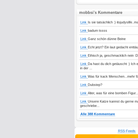
mobbsi's Kommentare
Link
Is sie tatsächlich :) itsjudyslife..
Link
badum tssss
Link
Ganz schön dünne Beine
Link
Echt jetzt? Ein laut gedacht entt
Link
Ethisch ja, geschmacklich nein :D
Link
Da hast du dich getäuscht :) Ich
in der ...
Link
Was für kack Menschen...mehr fäll
Link
Dubstep?
Link
Alter, was für eine bomben Figur..
Link
Unsere Katze kannst du gerne ma
geschriebe...
Alle 388 Kommentare
RSS-Feeds