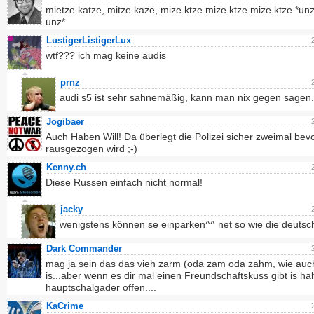
mietze katze, mitze kaze, mize ktze mize ktze mize ktze *un
unz*
LustigerListigerLux
wtf??? ich mag keine audis
prnz
audi s5 ist sehr sahnemäßig, kann man nix gegen sagen.
Jogibaer
Auch Haben Will! Da überlegt die Polizei sicher zweimal be
rausgezogen wird ;-)
Kenny.ch
Diese Russen einfach nicht normal!
jacky
wenigstens können se einparken^^ net so wie die deuts
Dark Commander
mag ja sein das das vieh zarm (oda zam oda zahm, wie auc
is...aber wenn es dir mal einen Freundschaftskuss gibt is hal
hauptschalgader offen....
KaCrime