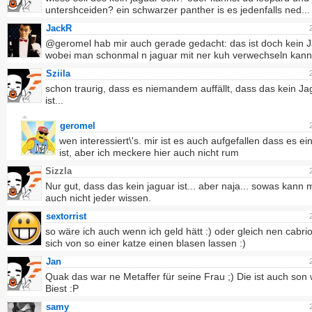
untershceiden? ein schwarzer panther is es jedenfalls ned...
JackR
@geromel hab mir auch gerade gedacht: das ist doch kein J
wobei man schonmal n jaguar mit ner kuh verwechseln kann
Sziila
schon traurig, dass es niemandem auffällt, dass das kein Ja
ist...
geromel
wen interessiert\'s. mir ist es auch aufgefallen dass es ei
ist, aber ich meckere hier auch nicht rum
Sizzla
Nur gut, dass das kein jaguar ist... aber naja... sowas kann 
auch nicht jeder wissen.
sextorrist
so wäre ich auch wenn ich geld hätt :) oder gleich nen cabri
sich von so einer katze einen blasen lassen :)
Jan
Quak das war ne Metaffer für seine Frau ;) Die ist auch son 
Biest :P
samy