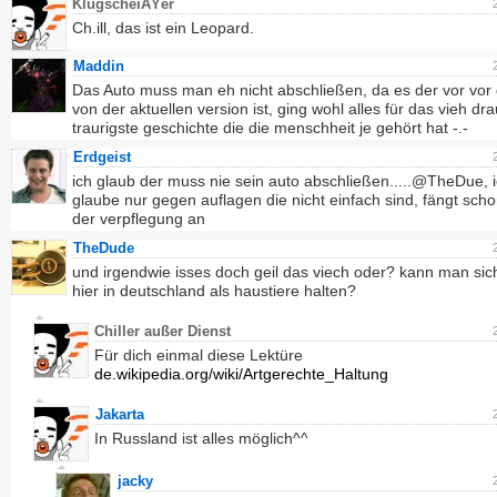
KlugscheiÃŸer
Ch.ill, das ist ein Leopard.
Maddin
Das Auto muss man eh nicht abschließen, da es der vor vor
von der aktuellen version ist, ging wohl alles für das vieh dra
traurigste geschichte die die menschheit je gehört hat -.-
Erdgeist
ich glaub der muss nie sein auto abschließen.....@TheDue, 
glaube nur gegen auflagen die nicht einfach sind, fängt scho
der verpflegung an
TheDude
und irgendwie isses doch geil das viech oder? kann man sic
hier in deutschland als haustiere halten?
Chiller außer Dienst
Für dich einmal diese Lektüre
de.wikipedia.org/wiki/Artgerechte_Haltung
Jakarta
In Russland ist alles möglich^^
jacky