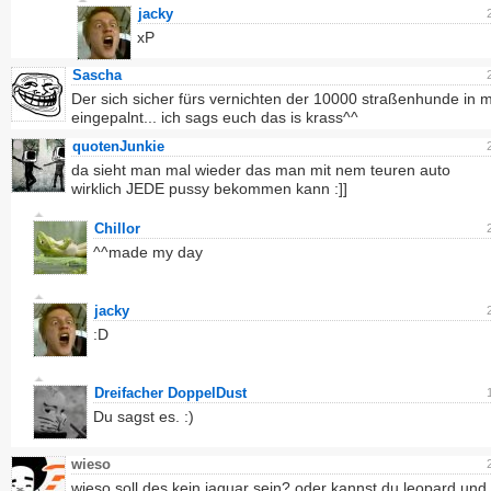
jacky
xP
Sascha
Der sich sicher fürs vernichten der 10000 straßenhunde in
eingepalnt... ich sags euch das is krass^^
quotenJunkie
da sieht man mal wieder das man mit nem teuren auto
wirklich JEDE pussy bekommen kann :]]
Chillor
^^made my day
jacky
:D
Dreifacher DoppelDust
Du sagst es. :)
wieso
wieso soll des kein jaguar sein? oder kannst du leopard und