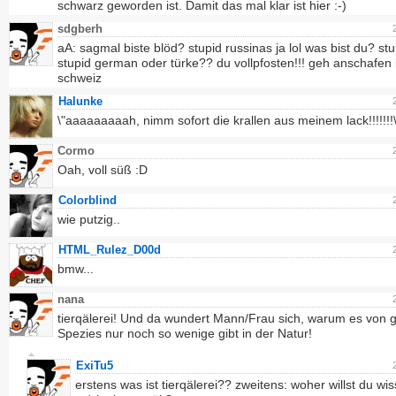
schwarz geworden ist. Damit das mal klar ist hier :-)
sdgberh
aA: sagmal biste blöd? stupid russinas ja lol was bist du? stu
stupid german oder türke?? du vollpfosten!!! geh anschafen 
schweiz
Halunke
\"aaaaaaaaah, nimm sofort die krallen aus meinem lack!!!!!!!\
Cormo
Oah, voll süß :D
Colorblind
wie putzig..
HTML_Rulez_D00d
bmw...
nana
tierqälerei! Und da wundert Mann/Frau sich, warum es von 
Spezies nur noch so wenige gibt in der Natur!
ExiTu5
erstens was ist tierqälerei?? zweitens: woher willst du wi