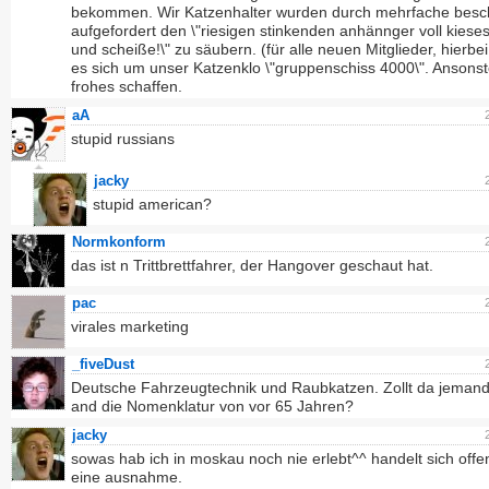
bekommen. Wir Katzenhalter wurden durch mehrfache bes
aufgefordert den \"riesigen stinkenden anhännger voll kiese
und scheiße!\" zu säubern. (für alle neuen Mitglieder, hierbe
es sich um unser Katzenklo \"gruppenschiss 4000\". Ansons
frohes schaffen.
aA
stupid russians
jacky
stupid american?
Normkonform
das ist n Trittbrettfahrer, der Hangover geschaut hat.
pac
virales marketing
_fiveDust
Deutsche Fahrzeugtechnik und Raubkatzen. Zollt da jemand
and die Nomenklatur von vor 65 Jahren?
jacky
sowas hab ich in moskau noch nie erlebt^^ handelt sich off
eine ausnahme.