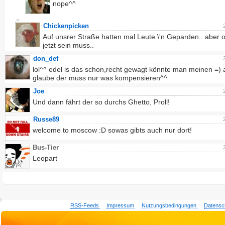
nope^^
Chickenpicken
Auf unsrer Straße hatten mal Leute \'n Geparden.. aber 
jetzt sein muss..
don_def
lol^^ edel is das schon,recht gewagt könnte man meinen =) 
glaube der muss nur was kompensieren^^
Joe
Und dann fährt der so durchs Ghetto, Proll!
Russe89
welcome to moscow :D sowas gibts auch nur dort!
Bus-Tier
Leopart
RSS-Feeds
Impressum
Nutzungsbedingungen
Datensc