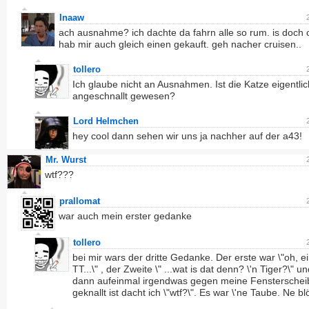
Inaaw
ach ausnahme? ich dachte da fahrn alle so rum. is doch ch
hab mir auch gleich einen gekauft. geh nacher cruisen..
tollero
Ich glaube nicht an Ausnahmen. Ist die Katze eigentlic
angeschnallt gewesen?
Lord Helmchen
hey cool dann sehen wir uns ja nachher auf der a43!
Mr. Wurst
wtf???
prallomat
war auch mein erster gedanke
tollero
bei mir wars der dritte Gedanke. Der erste war \"oh, e
TT...\" , der Zweite \" ...wat is dat denn? \'n Tiger?\" un
dann aufeinmal irgendwas gegen meine Fensterschei
geknallt ist dacht ich \"wtf?\". Es war \'ne Taube. Ne bl