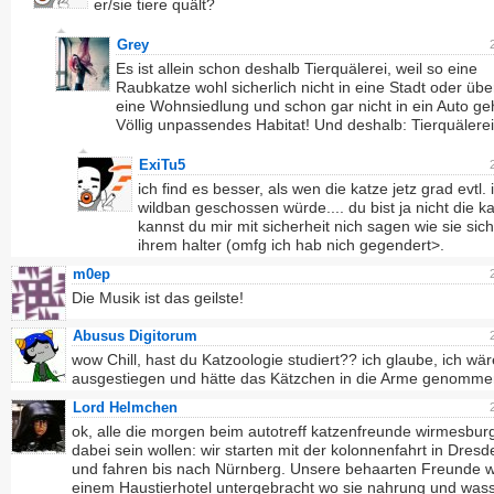
er/sie tiere quält?
Grey
Es ist allein schon deshalb Tierquälerei, weil so eine
Raubkatze wohl sicherlich nicht in eine Stadt oder üb
eine Wohnsiedlung und schon gar nicht in ein Auto geh
Völlig unpassendes Habitat! Und deshalb: Tierquälerei
ExiTu5
ich find es besser, als wen die katze jetz grad evtl. i
wildban geschossen würde.... du bist ja nicht die ka
kannst du mir mit sicherheit nich sagen wie sie sich
ihrem halter (omfg ich hab nich gegendert>.
m0ep
Die Musik ist das geilste!
Abusus Digitorum
wow Chill, hast du Katzoologie studiert?? ich glaube, ich wär
ausgestiegen und hätte das Kätzchen in die Arme genomme
Lord Helmchen
ok, alle die morgen beim autotreff katzenfreunde wirmesburg
dabei sein wollen: wir starten mit der kolonnenfahrt in Dres
und fahren bis nach Nürnberg. Unsere behaarten Freunde w
einem Haustierhotel untergebracht wo sie nahrung und was