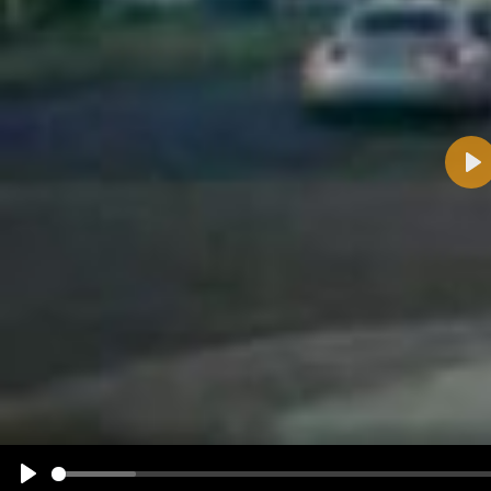
Pla
Name:
E-Mail-Adresse (optional):
Kommentar:
Alle HTML-Tags außer <br>, <strike> und <i> werden aus Deinem Kommentar entfernt.
URLs werden automatisch umgewandelt. Bitte verwende "www." oder "http://" in URLs
Ich möchte eine E-Mail, wenn zu meinem Kommentar Antworten erscheinen.
Ich möchte eine E-Mail, wenn auf dieser Seite weitere Kommentare erscheinen.