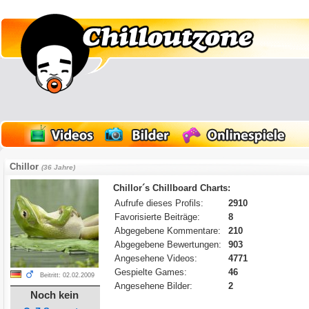
Chillor
(36 Jahre)
Chillor´s Chillboard Charts:
Aufrufe dieses Profils:
2910
Favorisierte Beiträge:
8
Abgegebene Kommentare:
210
Abgegebene Bewertungen:
903
Angesehene Videos:
4771
Gespielte Games:
46
Beitritt: 02.02.2009
Angesehene Bilder:
2
Noch kein