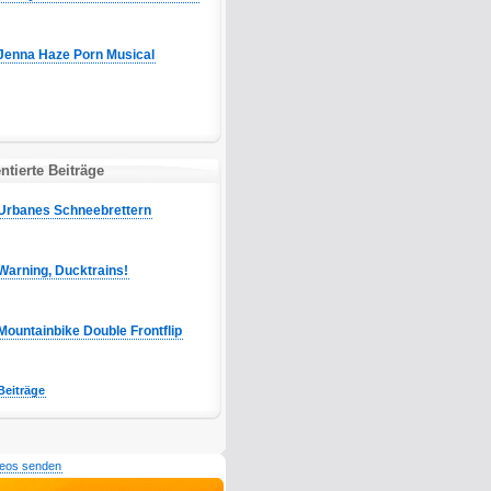
Jenna Haze Porn Musical
tierte Beiträge
Urbanes Schneebrettern
Warning, Ducktrains!
Mountainbike Double Frontflip
Beiträge
deos senden