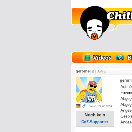
lder
Onlinespiele
geromel
(34 Jahre)
gerome
Aufrufe
Favoris
Abgeg
Abgeg
Beitritt: 27.05.2009
Anges
Noch kein
Gespie
CoZ-Supporter
Angese