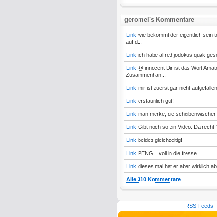
geromel's Kommentare
Link
wie bekommt der eigentlich sein t
auf d...
Link
ich habe alfred jodokus quak gese
Link
@ innocent Dir ist das Wort Amate
Zusammenhan...
Link
mir ist zuerst gar nicht aufgefall
Link
erstaunlich gut!
Link
man merke, die scheibenwischer
Link
Gibt noch so ein Video. Da rech
Link
beides gleichzeitig!
Link
PENG... voll in die fresse.
Link
dieses mal hat er aber wirklich a
Alle 310 Kommentare
RSS-Feeds