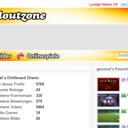
Lustige Videos
3.0
Jetzt
geromel's Favori
l´s Chillboard Charts:
 dieses Profils:
5769
ierte Beiträge:
24
ebene Kommentare:
310
ebene Bewertungen:
279
ehene Videos:
5464
lte Games:
14
hene Bilder:
26