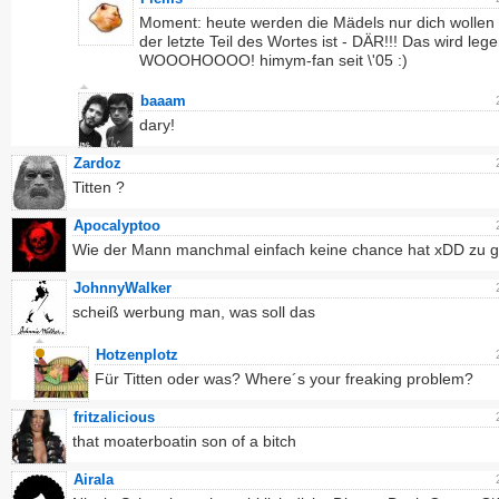
Moment: heute werden die Mädels nur dich wollen
der letzte Teil des Wortes ist - DÄR!!! Das wird leg
WOOOHOOOO! himym-fan seit \'05 :)
baaam
dary!
Zardoz
Titten ?
Apocalyptoo
Wie der Mann manchmal einfach keine chance hat xDD zu g
JohnnyWalker
scheiß werbung man, was soll das
Hotzenplotz
Für Titten oder was? Where´s your freaking problem?
fritzalicious
that moaterboatin son of a bitch
Airala