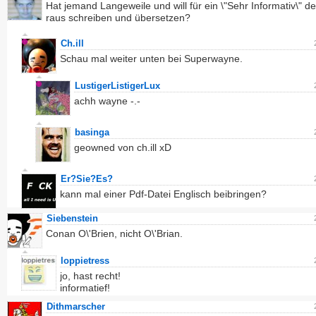
Hat jemand Langeweile und will für ein \"Sehr Informativ\" d
raus schreiben und übersetzen?
Ch.ill
Schau mal weiter unten bei Superwayne.
LustigerListigerLux
achh wayne -.-
basinga
geowned von ch.ill xD
Er?Sie?Es?
kann mal einer Pdf-Datei Englisch beibringen?
Siebenstein
Conan O\'Brien, nicht O\'Brian.
loppietress
jo, hast recht!
informatief!
Dithmarscher