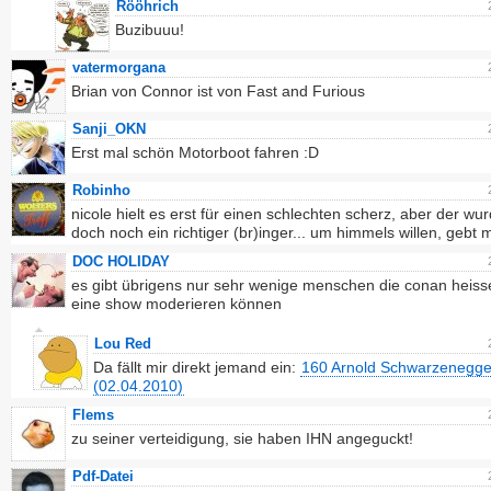
Rööhrich
Buzibuuu!
vatermorgana
Brian von Connor ist von Fast and Furious
Sanji_OKN
Erst mal schön Motorboot fahren :D
Robinho
nicole hielt es erst für einen schlechten scherz, aber der wu
doch noch ein richtiger (br)inger... um himmels willen, gebt mi
DOC HOLIDAY
es gibt übrigens nur sehr wenige menschen die conan heis
eine show moderieren können
Lou Red
Da fällt mir direkt jemand ein:
160 Arnold Schwarzenegger
(02.04.2010)
Flems
zu seiner verteidigung, sie haben IHN angeguckt!
Pdf-Datei