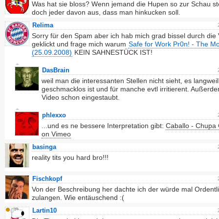
Was hat sie bloss? Wenn jemand die Hupen so zur Schau ste
doch jeder davon aus, dass man hinkucken soll.
Relima
Sorry für den Spam aber ich hab mich grad bissel durch die
geklickt und frage mich warum
Safe for Work Pr0n! - The Mo
(25.09.2008)
KEIN SAHNESTÜCK IST!
DasBrain
weil man die interessanten Stellen nicht sieht, es langwei
geschmacklos ist und für manche evtl irritierent. Außerde
Video schon eingestaubt.
phlexxo
...und es ne bessere Interpretation gibt:
Caballo - Chupa
on Vimeo
basinga
reality tits you hard bro!!!
Fischkopf
Von der Beschreibung her dachte ich der würde mal Ordentl
zulangen. Wie entäuschend :(
Lartin10