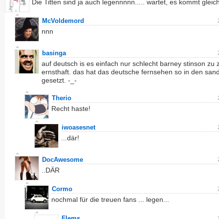
Die Titten sind ja auch legennnnn..... wartet, es kommt gleich.
McVoldemord
nnn
basinga
auf deutsch is es einfach nur schlecht barney stinson zu z
ernsthaft. das hat das deutsche fernsehen so in den san
gesetzt. -_-
Therio
Recht haste!
iwoasesnet
...där!
DocAwesome
..DÄR
Cormo
nochmal für die treuen fans ... legen...
Flems