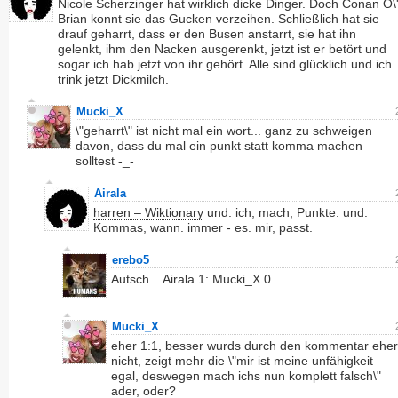
Nicole Scherzinger hat wirklich dicke Dinger. Doch Conan O\
Brian konnt sie das Gucken verzeihen. Schließlich hat sie
drauf geharrt, dass er den Busen anstarrt, sie hat ihn
gelenkt, ihm den Nacken ausgerenkt, jetzt ist er betört und
sogar ich hab jetzt von ihr gehört. Alle sind glücklich und ich
trink jetzt Dickmilch.
Mucki_X
\"geharrt\" ist nicht mal ein wort... ganz zu schweigen
davon, dass du mal ein punkt statt komma machen
solltest -_-
Airala
harren – Wiktionary
und. ich, mach; Punkte. und:
Kommas, wann. immer - es. mir, passt.
erebo5
Autsch... Airala 1: Mucki_X 0
Mucki_X
eher 1:1, besser wurds durch den kommentar eher
nicht, zeigt mehr die \"mir ist meine unfähigkeit
egal, deswegen mach ichs nun komplett falsch\"
ader, oder?