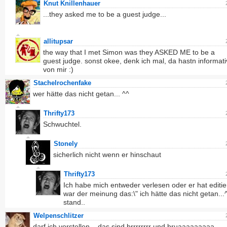
Knut Knillenhauer
...they asked me to be a guest judge...
allitupsar
the way that I met Simon was they ASKED ME to be a
guest judge. sonst okee, denk ich mal, da hastn informati
von mir :)
Stachelrochenfake
wer hätte das nicht getan... ^^
Thrifty173
Schwuchtel.
Stonely
sicherlich nicht wenn er hinschaut
Thrifty173
Ich habe mich entweder verlesen oder er hat editier
war der meinung das:\" ich hätte das nicht getan...^
stand..
Welpenschlitzer
darf ich vorstellen... das sind brrrrrrrr und bruaaaaaaaaa