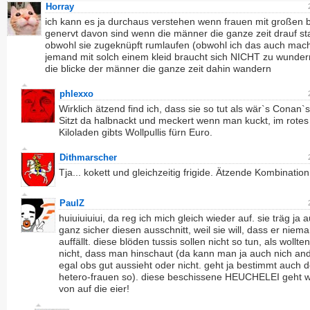
Horray
ich kann es ja durchaus verstehen wenn frauen mit großen 
genervt davon sind wenn die männer die ganze zeit drauf st
obwohl sie zugeknüpft rumlaufen (obwohl ich das auch mac
jemand mit solch einem kleid braucht sich NICHT zu wunde
die blicke der männer die ganze zeit dahin wandern
phlexxo
Wirklich ätzend find ich, dass sie so tut als wär`s Conan`
Sitzt da halbnackt und meckert wenn man kuckt, im rotes
Kiloladen gibts Wollpullis fürn Euro.
Dithmarscher
Tja... kokett und gleichzeitig frigide. Ätzende Kombination
PaulZ
huiuiuiuiui, da reg ich mich gleich wieder auf. sie träg ja 
ganz sicher diesen ausschnitt, weil sie will, dass er nie
auffällt. diese blöden tussis sollen nicht so tun, als wollten
nicht, dass man hinschaut (da kann man ja auch nich and
egal obs gut aussieht oder nicht. geht ja bestimmt auch 
hetero-frauen so). diese beschissene HEUCHELEI geht w
von auf die eier!