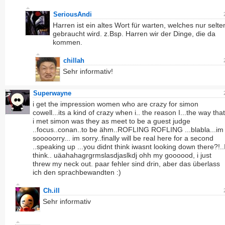
SeriousAndi
Harren ist ein altes Wort für warten, welches nur selte
gebraucht wird. z.Bsp. Harren wir der Dinge, die da
kommen.
chillah
Sehr informativ!
Superwayne
i get the impression women who are crazy for simon
cowell...its a kind of crazy when i.. the reason I...the way that
i met simon was they as meet to be a guest judge
..focus..conan..to be ähm..ROFLING ROFLING ...blabla...im
sooooorry... im sorry..finally will be real here for a second
..speaking up ...you didnt think iwasnt looking down there?!..
think.. uäahahagrgrmslasdjaslkdj ohh my goooood, i just
threw my neck out. paar fehler sind drin, aber das überlass
ich den sprachbewandten :)
Ch.ill
Sehr informativ