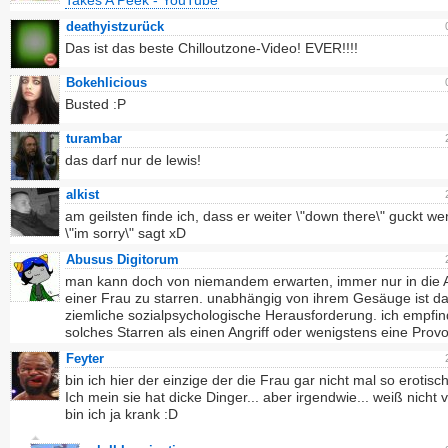
Takes A Peek - YouTube
deathyistzurück
Das ist das beste Chilloutzone-Video! EVER!!!!
Bokehlicious
Busted :P
turambar
das darf nur de lewis!
alkist
am geilsten finde ich, dass er weiter \"down there\" guckt we
\"im sorry\" sagt xD
Abusus Digitorum
man kann doch von niemandem erwarten, immer nur in die
einer Frau zu starren. unabhängig von ihrem Gesäuge ist da
ziemliche sozialpsychologische Herausforderung. ich empfi
solches Starren als einen Angriff oder wenigstens eine Provo
Feyter
bin ich hier der einzige der die Frau gar nicht mal so erotisch
Ich mein sie hat dicke Dinger... aber irgendwie... weiß nicht vi
bin ich ja krank :D