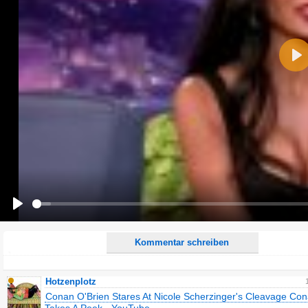
Name:
Pla
E-Mail-Adresse (optional):
Kommentar:
Alle HTML-Tags außer <br>, <strike> und <i> werden aus Deinem Kommentar entfernt.
URLs werden automatisch umgewandelt. Bitte verwende "www." oder "http://" in URLs
Ich möchte eine E-Mail, wenn zu meinem Kommentar Antworten erscheinen.
Ich möchte eine E-Mail, wenn auf dieser Seite weitere Kommentare erscheinen.
Play
Kommentar schreiben
Hotzenplotz
Conan O'Brien Stares At Nicole Scherzinger's Cleavage Co