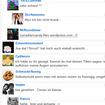
-ch-ILLuminati
oder schwul ^^
DocAwesome
Also ich bin nicht krank...
MrRoundtreee
canadiancandy.files.wordpress.com...0
Erkenntnisresident
Joa dat \"focus\" hat mich auch eiskalt erwischt...
CptHeroin
ich hätte zu ihr gesagt. Kannst du mal deinen Titten sagen, s
aufhören meine Augen anzustarren.
Schmeckt-Nussig
Selbstschuld wenn man mit seinen reizen so freizügig umge
baaam
live gesehen.. Conan ist klasse..
francis
hehe.. bret und jemaine :-)