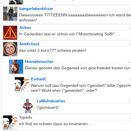
bangerlebenkürzer
Dieeessseee TITTEEENN saaaaaaabeeeeeeerr ich würd di
aufessen!
Arikus
In Gedanken war er schon ein \"Motorboating SoB\" ....
AntiKrösus
das ostet 3 euro??? scheiss piraten!
Housebesucher
Genau geostet das Gegenteil von geschwedet kostet nur
EinheitC
Warum soll das Gegenteil von \"geostet\" bitte \"gesch
sein? Wohl eher \"gewestet\", oder?
LeWuIndustries
\"gemauert\"
Typedo
ich find es schwar dazu zu onanieren ...