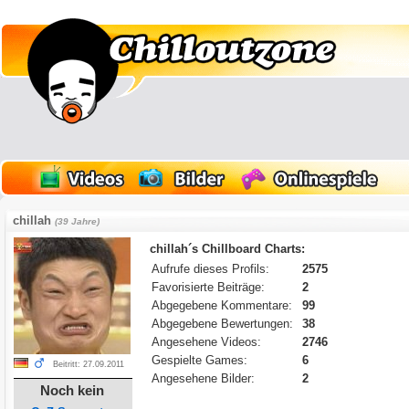
chillah
(39 Jahre)
chillah´s Chillboard Charts:
Aufrufe dieses Profils:
2575
Favorisierte Beiträge:
2
Abgegebene Kommentare:
99
Abgegebene Bewertungen:
38
Angesehene Videos:
2746
Gespielte Games:
6
Beitritt: 27.09.2011
Angesehene Bilder:
2
Noch kein