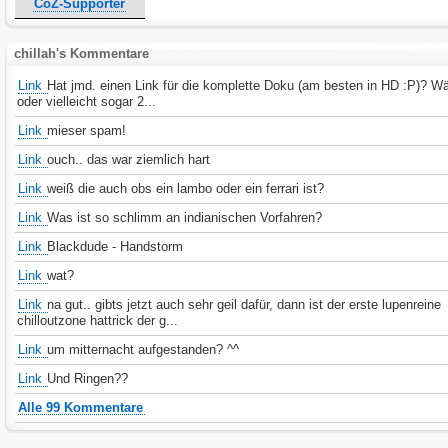
CoZ-Supporter
chillah's Kommentare
Link
Hat jmd. einen Link für die komplette Doku (am besten in HD :P)? Wä
oder vielleicht sogar 2...
Link
mieser spam!
Link
ouch.. das war ziemlich hart
Link
weiß die auch obs ein lambo oder ein ferrari ist?
Link
Was ist so schlimm an indianischen Vorfahren?
Link
Blackdude - Handstorm
Link
wat?
Link
na gut.. gibts jetzt auch sehr geil dafür, dann ist der erste lupenreine
chilloutzone hattrick der g...
Link
um mitternacht aufgestanden? ^^
Link
Und Ringen??
Alle 99 Kommentare