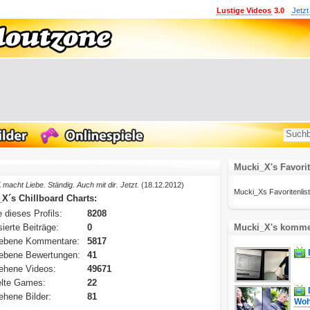
Lustige Videos
3.0
Jetzt
Mucki_X's Favori
X
macht Liebe. Ständig. Auch mit dir. Jetzt.
(18.12.2012)
Mucki_Xs Favoritenliste 
X´s Chillboard Charts:
 dieses Profils:
8208
ierte Beiträge:
0
Mucki_X's kommen
ebene Kommentare:
5817
ebene Bewertungen:
41
ehene Videos:
49671
lte Games:
22
hene Bilder:
81
Woh