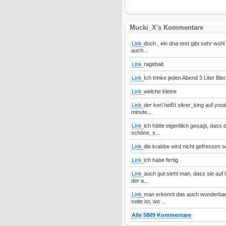
Mucki_X's Kommentare
Link
doch , ein dna-test gibt sehr wohl
auch...
Link
ragebait
Link
Ich trinke jeden Abend 3 Liter Bier
Link
welche kleine
Link
der kerl heißt silver_king auf yo
minute...
Link
ich hätte eigentlich gesagt, dass
schöne, s...
Link
die krabbe wird nicht gefressen 
Link
ich habe fertig
Link
auch gut sieht man, dass sie auf i
der a...
Link
man erkennt das auch wunderbar 
seite ist, wo ...
Alle 5809 Kommentare