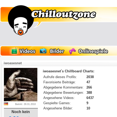
iwoasesnet
iwoasesnet´s Chillboard Charts:
Aufrufe dieses Profils:
2038
Favorisierte Beiträge:
47
Abgegebene Kommentare:
266
Abgegebene Bewertungen:
388
Angesehene Videos:
6437
Gespielte Games:
9
Beitritt: 29.01.2010
Angesehene Bilder:
10
Noch kein