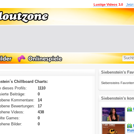
Lustige Videos
3.0
Jetzt
Siebenstein's Fav
stein´s Chillboard Charts:
Siebensteins Favoritenli
 dieses Profils:
1110
ierte Beiträge:
0
Siebenstein's ko
ebene Kommentare:
14
ebene Bewertungen:
17
ehene Videos:
438
lte Games:
0
hene Bilder:
0
Runn