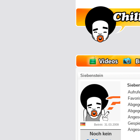
lder
Onlinespiele
Siebenstein
Sieben
Aufrufe
Favoris
Abgeg
Abgeg
Anges
Gespie
Beitritt: 31.03.2009
Angese
Noch kein