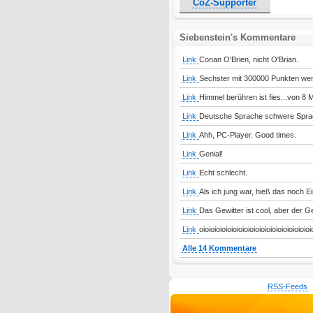
CoZ-Supporter
Siebenstein's Kommentare
Link
Conan O'Brien, nicht O'Brian.
Link
Sechster mit 300000 Punkten weni
Link
Himmel berühren ist fies...von 8 M
Link
Deutsche Sprache schwere Spra
Link
Ahh, PC-Player. Good times.
Link
Genial!
Link
Echt schlecht.
Link
Als ich jung war, hieß das noch Ei
Link
Das Gewitter ist cool, aber der G
Link
oioioioioioioioioioioioioioioioioioioioio
Alle 14 Kommentare
RSS-Feeds