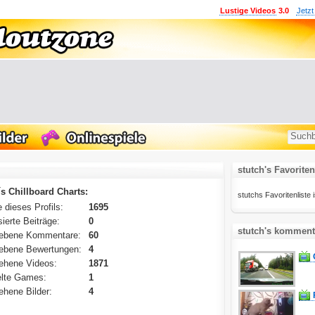
Lustige Videos
3.0
Jetzt
stutch's Favoriten
´s Chillboard Charts:
stutchs Favoritenliste i
 dieses Profils:
1695
ierte Beiträge:
0
stutch's kommenti
ebene Kommentare:
60
ebene Bewertungen:
4
ehene Videos:
1871
lte Games:
1
hene Bilder:
4