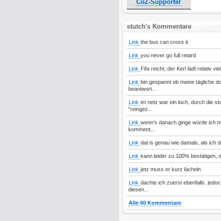
CoZ-Supporter
stutch's Kommentare
Link
the bus can cross it
Link
you never go full retard
Link
Fifa reicht, der Kerl lädt relativ v
Link
bin gespannt ob meine tägliche do
beantwort...
Link
im netz war ein loch, durch die s
"reingez...
Link
wenn's danach ginge würde ich ma
komment...
Link
dat is genau wie damals, als ich 
Link
kann leider zu 100% bestätigen, d
Link
jetz muss er kurz lächeln
Link
dachte ich zuerst ebenfalls. jedo
diesen...
Alle 60 Kommentare