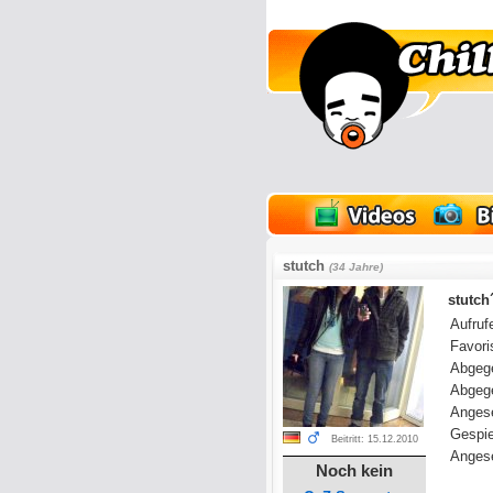
lder
Onlinespiele
stutch
(34 Jahre)
stutch
Aufrufe
Favoris
Abgeg
Abgeg
Anges
Gespie
Beitritt: 15.12.2010
Angese
Noch kein