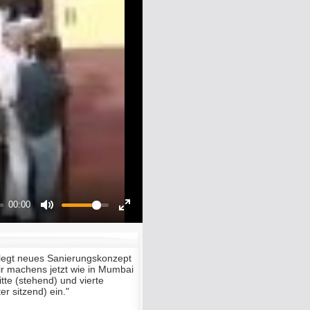
00:00
Mute
Enter
fullscreen
legt neues Sanierungskonzept
ir machens jetzt wie in Mumbai
itte (stehend) und vierte
r sitzend) ein."