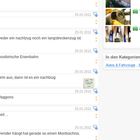
25.01.2011
25.01.2011
 weder ein nachtzug noch ein langstreckenzug ist.
25.01.2011
anssibirische Eisenbahn.
In den Kategorien
Autos & Fahrzeuge
,
25.01.2011
irm aus, dann ist es ein nachtzug
25.01.2011
 Waggons
25.01.2011
it ...
25.01.2011
Fenster hängt hat gerade so einen Mordsschiss.