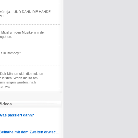
er wäre ja....UND DANN DIE HÄNDE
EL....
 Mittel um den Musikern in der
ntgehen.
ss in Bombay?
ück können sich die meisten
e leisten. Wenn die so am
rumhängen würden, nich
en wa...
Videos
Was passiert dann?
Beinahe mit dem Zweiten erwisc...