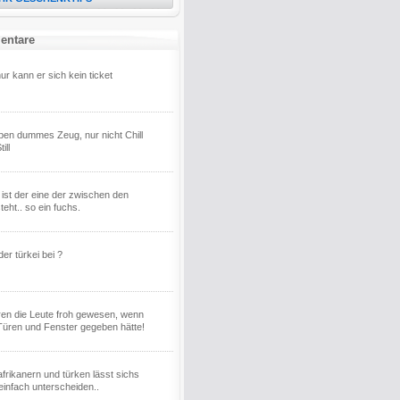
entare
ur kann er sich kein ticket
iben dummes Zeug, nur nicht Chill
ill
ist der eine der zwischen den
eht.. so ein fuchs.
 der türkei bei ?
en die Leute froh gewesen, wenn
Türen und Fenster gegeben hätte!
frikanern und türken lässt sichs
einfach unterscheiden..