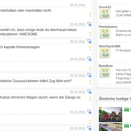
26.01.2011
Score12
manhattan oder manhattan nicht.
Viel geil
ZUM HIMM
25.01.2011
Pandakaese
weifel ich, dass einige leute da überhaupt etwas
Drastische
 mitzufahren. AWESOME
Bahn zu e
25.01.2011
AlterSack1966
rch kaputte Klimeranlagen
IT-Kongre
26.01.2011
BamBule
Hui zum Gl
keine Flüg
25.01.2011
Flugzeug 
tslinie! Zuuuurücktreten bitte!! Zug fährt ein!\"
auszudenk
25.01.2011
schubse mit ihrem Wagen durch, wenn die Gänge so
Ähnliche lustige 
25.01.2011
25.01.2011