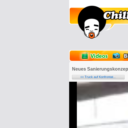
lder
Onlinespiele
Neues Sanierungskonzep
<< Truck auf Konfrontat...