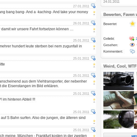
24.01.2011
27.01.2011
 bang bang bang- And a -kaching- And take your money
Bewerten, Faven
26.01.2011
Bewertet
r damit wir unsere Fahrt fortsetzen können ....
Geliebt:
25.01.2011
Gesehen:
ehrer hundert leute sterben bei nem zugunfall in
Kommentiert:
25.01.2011
tte
Weird, Cool, WTF
25.01.2011
anscheinend aus dem Viehtransporter, der nebenher
 die Eisenstangen im Bild erklären.
25.01.2011
 im hinteren Abteil !!!
25.01.2011
 auf S Bahn surfen. Also die jungen, die älteren sind
25.01.2011
 Ich meine, München - Frankfurt kosten in der zweiten
ME