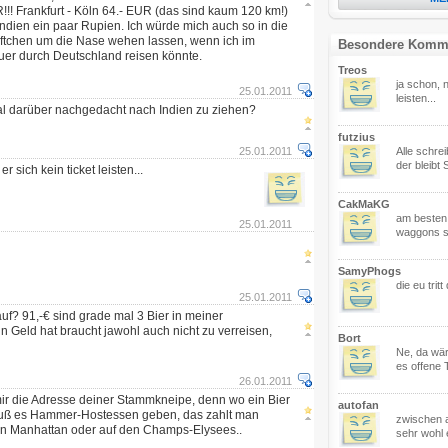
!! Frankfurt - Köln 64.- EUR (das sind kaum 120 km!)
 Indien ein paar Rupien. Ich würde mich auch so in die
Lüftchen um die Nase wehen lassen, wenn ich im
Besondere Komm
er durch Deutschland reisen könnte.
Treos
ja schon, n
25.01.2011
leisten...
l darüber nachgedacht nach Indien zu ziehen?
futzius
25.01.2011
Alle schre
der bleibt St
r sich kein ticket leisten...
CakMaKG
am besten 
25.01.2011
waggons st
SamyPhogs
die eu tritt
25.01.2011
uf? 91,-€ sind grade mal 3 Bier in meiner
 Geld hat braucht jawohl auch nicht zu verreisen,
Bort
Ne, da wär
es offene 
26.01.2011
 mir die Adresse deiner Stammkneipe, denn wo ein Bier
autofan
muß es Hammer-Hostessen geben, das zahlt man
zwischen a
 in Manhattan oder auf den Champs-Elysees..
sehr wohl 