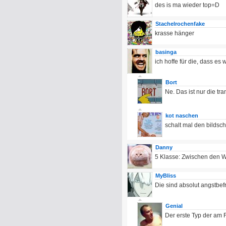
des is ma wieder top=D
Stachelrochenfake
krasse hänger
basinga
ich hoffe für die, dass es
Bort
Ne. Das ist nur die tr
kot naschen
schalt mal den bildsch
Danny
5 Klasse: Zwischen den
MyBliss
Die sind absolut angstbefre
Genial
Der erste Typ der am 