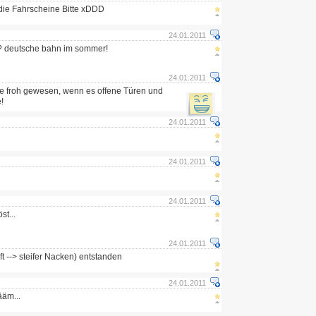
die Fahrscheine Bitte xDDD
24.01.2011
? deutsche bahn im sommer!
24.01.2011
te froh gewesen, wenn es offene Türen und
!
24.01.2011
24.01.2011
24.01.2011
t...
24.01.2011
t --> steifer Nacken) entstanden
24.01.2011
ääm...