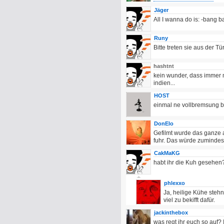
Jäger
All I wanna do is: -bang
Runy
Bitte treten sie aus der Tü
hashtnt
kein wunder, dass immer m
indien...
HOST
einmal ne vollbremsung bi
DonElo
Gefilmt wurde das ganze 
fuhr. Das würde zumindest
CakMaKG
habt ihr die Kuh gesehen?!
phlexxo
Ja, heilige Kühe stehn
viel zu bekifft dafür.
jackinthebox
was regt ihr euch so auf?