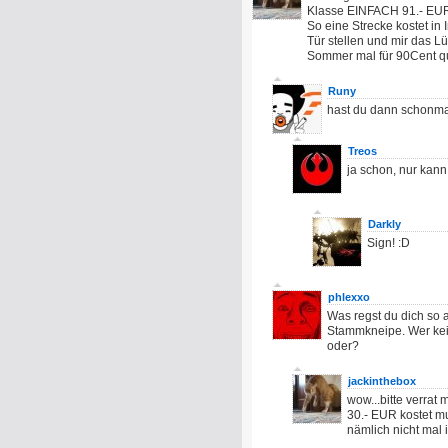
Klasse EINFACH 91.- EUR!
So eine Strecke kostet in
Tür stellen und mir das 
Sommer mal für 90Cent qu
Runy
hast du dann schonma
Treos
ja schon, nur kann e
Darkly
Sign! :D
phlexxo
Was regst du dich so a
Stammkneipe. Wer kein
oder?
jackinthebox
wow...bitte verrat
30.- EUR kostet 
nämlich nicht mal