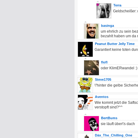
Terra
Geldscheißer: 
basinga
um ehrlich zu sein bez
bezahlt haben um da
Peanut Butter Jelly Time
Garantiert keine toten du
flofl
oder KlimERwandel :)
Steve1705
\"hinter die gelbe Sicherhei
Aventos
Wie kommt jetzt die Saft
verstopft sind?^^
BertBums
sie läuft über\'s dach
Däx_The_Chilling_One