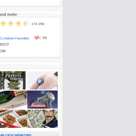
 und mehr
4.52 (258)
(
16)
Zu meinen Favoriten
65272
198
HR GESCHENKTIPS