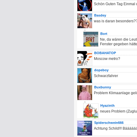
Schön Guten Tag Einmal 
Basdey
was is daran besonders?
Bort
Ne, da wären die Leu
Fenster gegeben hätte
BOBAHATOP
Moscow metro?
dopeboy
Schwarzfahrer
Buxbunny
Problem Klimaanlage gelös
Hyazinth
neues Problem (Zugluf
Spiderschwein666
Achtung Schild!!! Bäääää