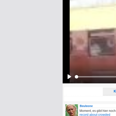
Name:
E-Mail-Adresse (optional):
Kommentar:
Alle HTML-Tags außer <br>, <strike> un
URLs werden automatisch umgewandelt. Bi
Ich möchte eine E-Mail, wenn z
Ich möchte eine E-Mail, wenn a
Play
K
Beuleone
Moment, es gibt hier noc
record about crowded