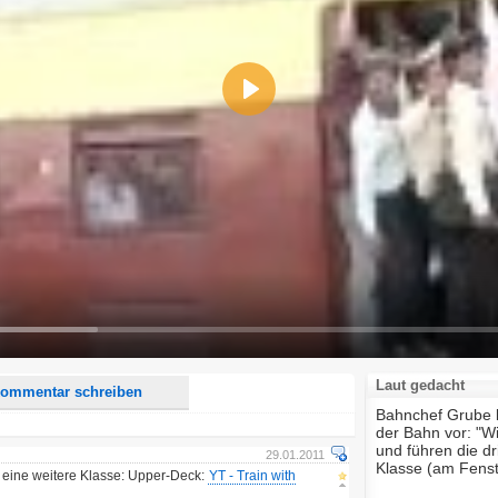
Play
d <i> werden aus Deinem Kommentar entfernt.
tte verwende "www." oder "http://" in URLs
u meinem Kommentar Antworten erscheinen.
uf dieser Seite weitere Kommentare erscheinen.
Laut gedacht
ommentar schreiben
Bahnchef Grube 
der Bahn vor: "W
und führen die dr
29.01.2011
Klasse (am Fenste
h eine weitere Klasse: Upper-Deck:
YT - Train with