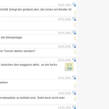
25.01.2011
 scheißt, bringt der gestank den, der innen am fenster ist
25.01.2011
25.01.2011
s die klimaanlage
25.01.2011
dem Tunnel stehen werden?
25.01.2011
r zwischen den waggons steht.. so ein fuchs.
25.01.2011
esehen
24.01.2011
nsterplätze so beliebt sind. Sieht doch nicht sehr
24.01.2011