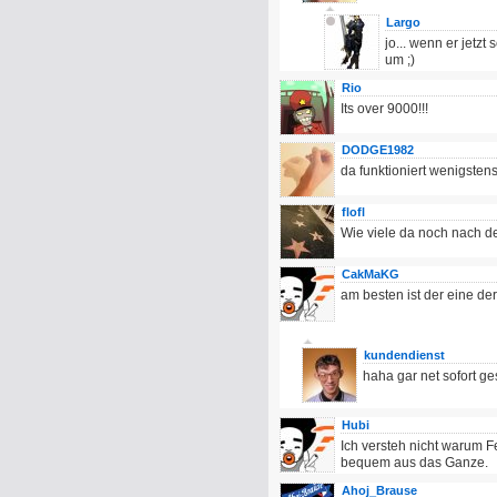
Largo
jo... wenn er jetzt
um ;)
Rio
Its over 9000!!!
DODGE1982
da funktioniert wenigsten
flofl
Wie viele da noch nach 
CakMaKG
am besten ist der eine de
kundendienst
haha gar net sofort g
Hubi
Ich versteh nicht warum Fe
bequem aus das Ganze.
Ahoj_Brause