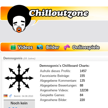
Demnogonis
(35 Jahre)
Demnogonis´s Chillboard Charts:
Aufrufe dieses Profils:
1457
Favorisierte Beiträge:
155
Abgegebene Kommentare:
135
Abgegebene Bewertungen:
88
Angesehene Videos:
12238
Gespielte Games:
84
Beitritt: 04.08.2010
Angesehene Bilder:
220
Noch kein