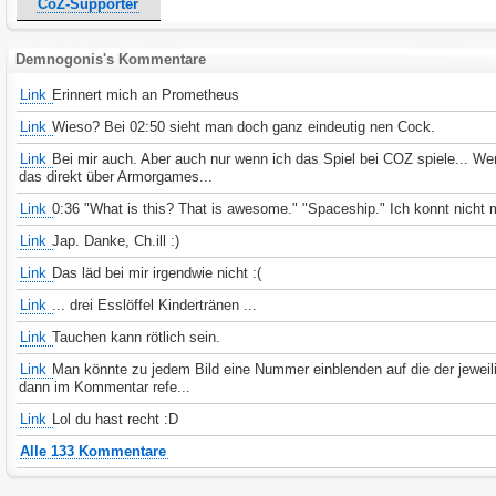
CoZ-Supporter
Demnogonis's Kommentare
Link
Erinnert mich an Prometheus
Link
Wieso? Bei 02:50 sieht man doch ganz eindeutig nen Cock.
Link
Bei mir auch. Aber auch nur wenn ich das Spiel bei COZ spiele... W
das direkt über Armorgames...
Link
0:36 "What is this? That is awesome." "Spaceship." Ich konnt nicht
Link
Jap. Danke, Ch.ill :)
Link
Das läd bei mir irgendwie nicht :(
Link
... drei Esslöffel Kindertränen ...
Link
Tauchen kann rötlich sein.
Link
Man könnte zu jedem Bild eine Nummer einblenden auf die der jeweili
dann im Kommentar refe...
Link
Lol du hast recht :D
Alle 133 Kommentare