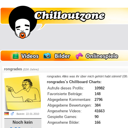
rongrades
(116 Jahre)
rongrades
Alles was ihr über mich gehört habt stimmt!
(08.
rongrades´s Chillboard Charts:
Aufrufe dieses Profils:
10982
Favorisierte Beiträge:
148
Abgegebene Kommentare:
2796
Abgegebene Bewertungen:
384
Angesehene Videos:
41663
Beitritt: 22.01.2010
Gespielte Games:
90
Noch kein
Angesehene Bilder:
166