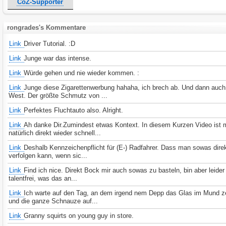
CoZ-Supporter
rongrades's Kommentare
Link
Driver Tutorial. :D
Link
Junge war das intense.
Link
Würde gehen und nie wieder kommen. :
Link
Junge diese Zigarettenwerbung hahaha, ich brech ab. Und dann auc
West. Der größte Schmutz von ...
Link
Perfektes Fluchtauto also. Alright.
Link
Ah danke Dir.Zumindest etwas Kontext. In diesem Kurzen Video ist
natürlich direkt wieder schnell...
Link
Deshalb Kennzeichenpflicht für (E-) Radfahrer. Dass man sowas dire
verfolgen kann, wenn sic...
Link
Find ich nice. Direkt Bock mir auch sowas zu basteln, bin aber leider
talentfrei, was das an...
Link
Ich warte auf den Tag, an dem irgend nem Depp das Glas im Mund ze
und die ganze Schnauze auf...
Link
Granny squirts on young guy in store.