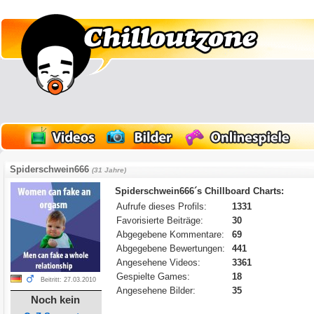
Spiderschwein666
(31 Jahre)
Spiderschwein666´s Chillboard Charts:
Aufrufe dieses Profils:
1331
Favorisierte Beiträge:
30
Abgegebene Kommentare:
69
Abgegebene Bewertungen:
441
Angesehene Videos:
3361
Gespielte Games:
18
Beitritt: 27.03.2010
Angesehene Bilder:
35
Noch kein