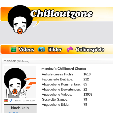
mendez
(38 Jahre)
mendez´s Chillboard Charts:
Aufrufe dieses Profils:
1619
Favorisierte Beiträge:
212
Abgegebene Kommentare:
65
Abgegebene Bewertungen:
22
Angesehene Videos:
13939
Gespielte Games:
79
Beitritt: 03.09.2010
Angesehene Bilder:
79
Noch kein