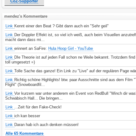
CoZ-Supporter
mendez's Kommentare
Link
Kennt einer den Beat ? Gibt dann auch ein "Sehr geil"
Link
Der Doppler Effekt ist, so viel ich weiß, auch beim Visuellen anzutreff
macht dann dass mi...
Link
erinnert an SaFire:
Hula Hoop Girl - YouTube
Link
DIe Theorie ist auf jeden Fall schon ne Weile bekannt. Trotzdem find
toll umgesetzt =)
Link
Tolle Sache das ganze! Ein Link zu "Live" auf der regulären Page wär
Link
Richtig schöne Highlights! btw. paar Ausschnitte sind aus dem Film "
Flight" (Snowboardfil...
Link
Vor kurzem war unter anderem ein Event von RedBull "Winch dir was
Schwäbisch Hall... Die bringen...
Link
...Zeit für den Fake-Check!
Link
ich kan besser
Link
Daran hab ich auch denken müssen!
Alle 65 Kommentare