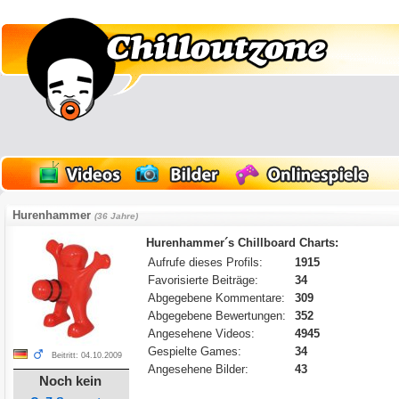
Hurenhammer
(36 Jahre)
Hurenhammer´s Chillboard Charts:
Aufrufe dieses Profils:
1915
Favorisierte Beiträge:
34
Abgegebene Kommentare:
309
Abgegebene Bewertungen:
352
Angesehene Videos:
4945
Gespielte Games:
34
Beitritt: 04.10.2009
Angesehene Bilder:
43
Noch kein