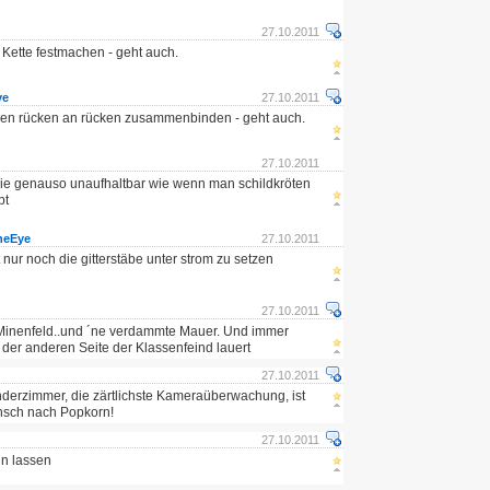
27.10.2011
 Kette festmachen - geht auch.
ye
27.10.2011
en rücken an rücken zusammenbinden - geht auch.
27.10.2011
die genauso unaufhaltbar wie wenn man schildkröten
bt
heEye
27.10.2011
 nur noch die gitterstäbe unter strom zu setzen
27.10.2011
 Minenfeld..und ´ne verdammte Mauer. Und immer
 der anderen Seite der Klassenfeind lauert
27.10.2011
inderzimmer, die zärtlichste Kameraüberwachung, ist
unsch nach Popkorn!
27.10.2011
hn lassen