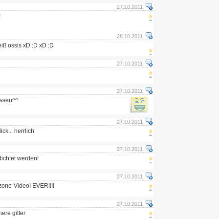
27.10.2011
!
28.10.2011
iß ossis xD :D xD :D
27.10.2011
27.10.2011
issen^^
27.10.2011
ck... herrlich
27.10.2011
ichtet werden!
27.10.2011
tzone-Video! EVER!!!!
27.10.2011
ere gitter