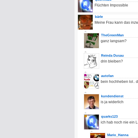
Flüchten Impossible
bärle
Meine Frau kann das inz
TheGreenMan
ganz langsam?
Reinda Dusau
drin bleiben?
autofan
bein hochheben lol.. d
kundendienst
is ja widerlich
quarks123
ich hab noch nie ein 
Mario_Hanna