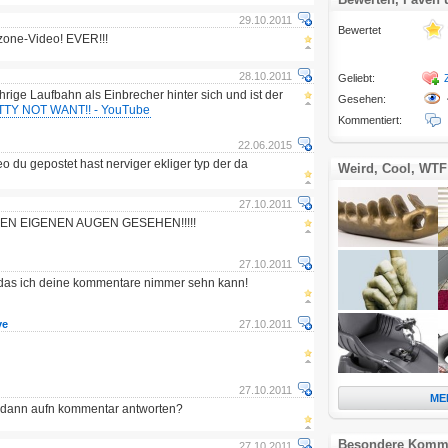
29.10.2011
Bewertet
tzone-Video! EVER!!!
28.10.2011
Geliebt:
hrige Laufbahn als Einbrecher hinter sich und ist der
Gesehen:
TTY NOT WANT!! - YouTube
Kommentiert:
22.06.2015
eo du gepostet hast nerviger ekliger typ der da
Weird, Cool, WTF
27.10.2011
NEN EIGENEN AUGEN GESEHEN!!!!!
27.10.2011
t das ich deine kommentare nimmer sehn kann!
ye
27.10.2011
27.10.2011
ME
 dann aufn kommentar antworten?
Besondere Komm
27.10.2011