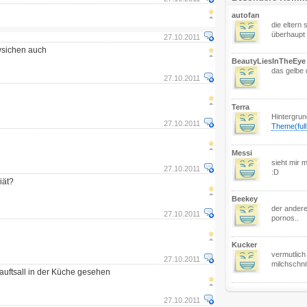
autofan
die eltern s
überhaupt 
27.10.2011
wsichen auch
BeautyLiesInTheEye
das gelbe 
27.10.2011
Terra
Hintergru
27.10.2011
Theme(ful
Messi
sieht mir 
27.10.2011
:D
iät?
Beekey
der andere
27.10.2011
pornos..
Kucker
vermutlich
27.10.2011
milchschni
Lauftsall in der Küche gesehen
27.10.2011