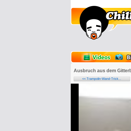
lder
Onlinespiele
Ausbruch aus dem Gitterb
<< Trampolin-Wand-Trick...