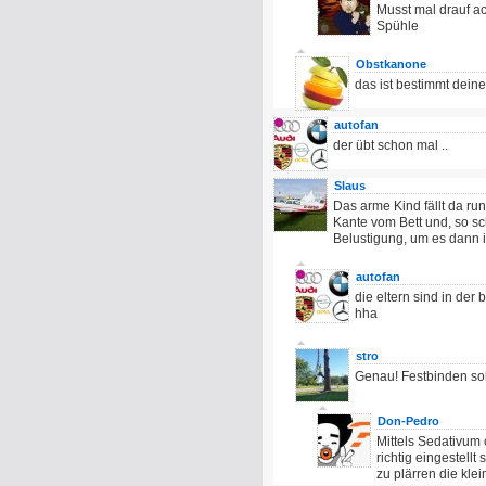
Musst mal drauf ac
Spühle
Obstkanone
das ist bestimmt deine
autofan
der übt schon mal ..
Slaus
Das arme Kind fällt da run
Kante vom Bett und, so sc
Belustigung, um es dann in
autofan
die eltern sind in der 
hha
stro
Genau! Festbinden sol
Don-Pedro
Mittels Sedativum
richtig eingestell
zu plärren die klei