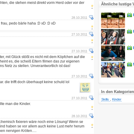
hten, die stehen meist direkt vorm Herd oder vor der
Ähnliche lustige 
28.10.2011
 frau, pedo bärle haha :D xD :D xD
27.10.2011
27.10.2011
ter, mit Glück stößt es nicht mit dem Köpfchen auf die
heint es, die scheiß Eltern filmen das zur eigenen
s Netz zu stellen. Unverantwortlich ist das!
27.10.2011
bar. die trifft doch überhaupt keine schuld lol
In den Kategorien
27.10.2011
Skills
,
Kinder
lte man die Kinder.
28.10.2011
 chemisch fixieren wäre noch eine Lösung! Wenn se
t sind haben se vor allem auch keine Lust mehr herum
nen nervigen Kröten.....