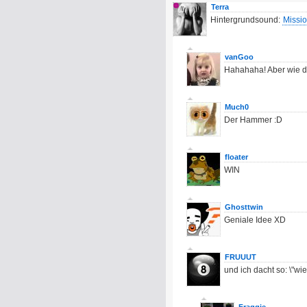
Terra
Hintergrundsound:
Missio
vanGoo
Hahahaha! Aber wie di
Much0
Der Hammer :D
floater
WIN
Ghosttwin
Geniale Idee XD
FRUUUT
und ich dacht so: \"wie