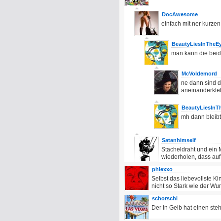
DocAwesome
einfach mit ner kurzen
BeautyLiesInTheE
man kann die beid
McVoldemord
ne dann sind 
aneinanderkle
BeautyLiesInT
mh dann bleibt
Satanhimself
Stacheldraht und ein
wiederholen, dass auf
phlexxo
Selbst das liebevollste K
nicht so Stark wie der W
schorschi
Der in Gelb hat einen ste