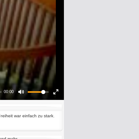
00:00
Mute
Enter
fullscreen
eiheit war einfach zu stark.
 und mehr