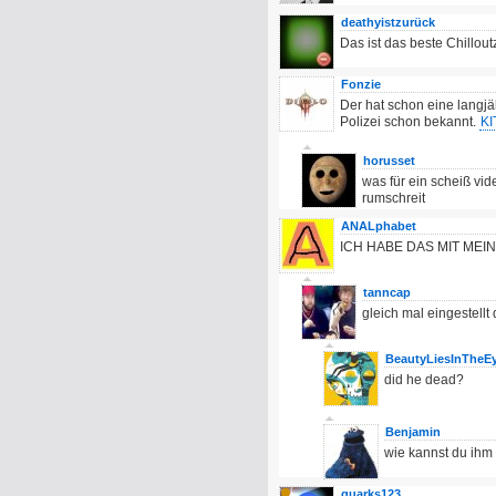
deathyistzurück
Das ist das beste Chillou
Fonzie
Der hat schon eine langjä
Polizei schon bekannt.
KI
horusset
was für ein scheiß vid
rumschreit
ANALphabet
ICH HABE DAS MIT MEI
tanncap
gleich mal eingestell
BeautyLiesInTheE
did he dead?
Benjamin
wie kannst du ihm
quarks123