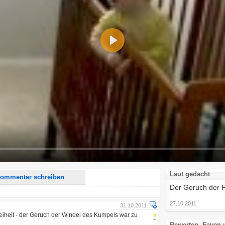
Play
d <i> werden aus Deinem Kommentar entfernt.
tte verwende "www." oder "http://" in URLs
u meinem Kommentar Antworten erscheinen.
uf dieser Seite weitere Kommentare erscheinen.
Laut gedacht
ommentar schreiben
Der Geruch der Fr
27.10.2011
31.10.2011
iheit - der Geruch der Windel des Kumpels war zu
Bewerten, Faven