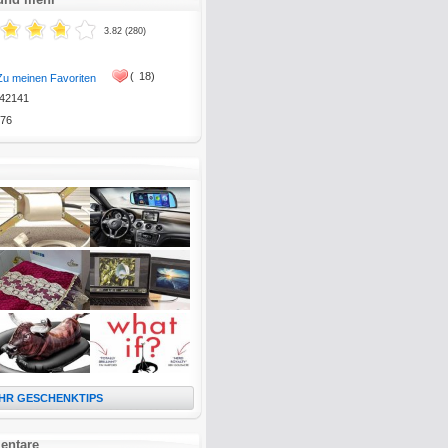
3.82 (280)
(
18)
Zu meinen Favoriten
42141
76
HR GESCHENKTIPS
entare