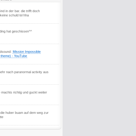
ind in der bar. die trifft doch
keine schuld lol hha
ding hat geschissen^^
ndsound:
Mission Impossible
l theme) - YouTube
mehr nach paranormal activity aus
 machts richtig und guckt weiter
 die huber buam auf dem weg zur
tte