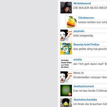
McVoldemord
DIE MAUER MUSS WEG!
Obstkanone
sowas wollen nur sche
phyhelix
total langweilig.
BeautyLiesInTheEye
das gelbe ding hat gesch
wizbla
der \"Ich geh dann mal\" Bli
Weird Al
Kinderbetten müssen Verd
deathyistzurück
Das ist das beste Chillou
Stachelrochenfake
ich finde die brauchen höh