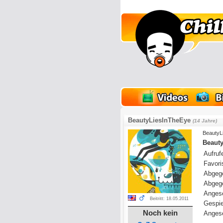
lder
Onlinespiele
BeautyLiesInTheEye
(14 Jahre)
BeautyL
Beauty
Aufrufe
Favoris
Abgeg
Abgeg
Anges
Beitritt: 18.05.2011
Gespie
Noch kein
Angese