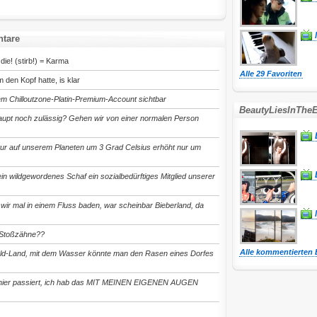
tare
die! (stirb!) = Karma
Alle 29 Favoriten
den Kopf hatte, is klar
em Chilloutzone-Platin-Premium-Account sichtbar
BeautyLiesInTheE
aupt noch zulässig? Gehen wir von einer normalen Person
tur auf unserem Planeten um 3 Grad Celsius erhöht nur um
in wildgewordenes Schaf ein sozialbedürftiges Mitglied unserer
 wir mal in einem Fluss baden, war scheinbar Bieberland, da
 Stoßzähne??
Alle kommentierten 
orld-Land, mit dem Wasser könnte man den Rasen eines Dorfes
n hier passiert, ich hab das MIT MEINEN EIGENEN AUGEN