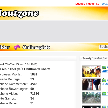
Lustige Videos
3.0
Jetzt
BeautyLiesInTheE
iesInTheEye
30km
(18.01.2012)
LiesInTheEye´s Chillboard Charts:
abg
 dieses Profils:
5891
ierte Beiträge:
29
ebene Kommentare:
4518
Kind
ebene Bewertungen:
90
ehene Videos:
71684
lte Games:
34
hene Bilder:
91