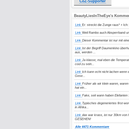
CoZ-Supporter
BeautyLiesInTheEye's Kommen
Link
Er: streckt die Zunge raus* + Ich: 
Link
Weil Rambo auch Absperrband um 
Link
Dieser Kommentar ist nur mit ein
Link
Ist der Begriff Daumenkino überh
aus, werden ...
Link
Ja klasse, mal eben die Tempera
cool zu sein...
Link
Ich kann echt nicht lachen wenn e
Gese...
Link
Früher als wir klein waren, waren
hat ein...
Link
Fake, seit wann haben Elefanten
Link
Typisches degeneriertes first-w
in Afrika...
Link
das war krass, ist nur 30km vo
GESEHEN!
Alle 4471 Kommentare