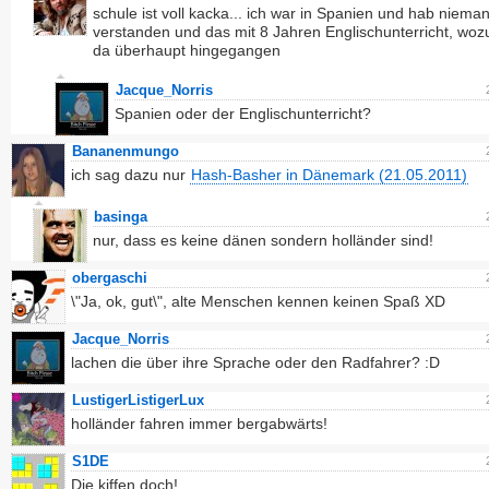
schule ist voll kacka... ich war in Spanien und hab niema
verstanden und das mit 8 Jahren Englischunterricht, wozu
da überhaupt hingegangen
Jacque_Norris
Spanien oder der Englischunterricht?
Bananenmungo
ich sag dazu nur
Hash-Basher in Dänemark (21.05.2011)
basinga
nur, dass es keine dänen sondern holländer sind!
obergaschi
\"Ja, ok, gut\", alte Menschen kennen keinen Spaß XD
Jacque_Norris
lachen die über ihre Sprache oder den Radfahrer? :D
LustigerListigerLux
holländer fahren immer bergabwärts!
S1DE
Die kiffen doch!