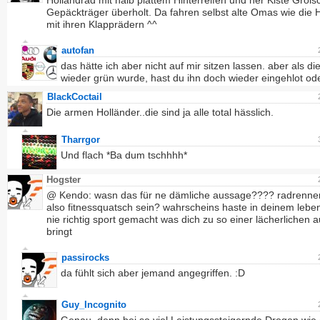
Hollandrad mit halb plattem Hinterreifen und ner Kiste Grol
Gepäckträger überholt. Da fahren selbst alte Omas wie die 
mit ihren Klapprädern ^^
autofan
das hätte ich aber nicht auf mir sitzen lassen. aber als d
wieder grün wurde, hast du ihn doch wieder eingehlot od
BlackCoctail
Die armen Holländer..die sind ja alle total hässlich.
Tharrgor
Und flach *Ba dum tschhhh*
Hogster
@ Kendo: wasn das für ne dämliche aussage???? radrennen
also fitnessquatsch sein? wahrscheins haste in deinem lebe
nie richtig sport gemacht was dich zu so einer lächerlichen 
bringt
passirocks
da fühlt sich aber jemand angegriffen. :D
Guy_Incognito