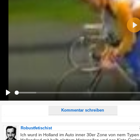
Name:
Pla
E-Mail-Adresse (optional):
Kommentar:
Alle HTML-Tags außer <br>, <strike> und <i> werden aus Deinem Kommentar entfernt.
URLs werden automatisch umgewandelt. Bitte verwende "www." oder "http://" in URLs
Ich möchte eine E-Mail, wenn zu meinem Kommentar Antworten erscheinen.
Ich möchte eine E-Mail, wenn auf dieser Seite weitere Kommentare erscheinen.
Play
Kommentar schreiben
Robustfetischist
Ich wurd in Holland im Auto inner 30er Zone von nem Typen