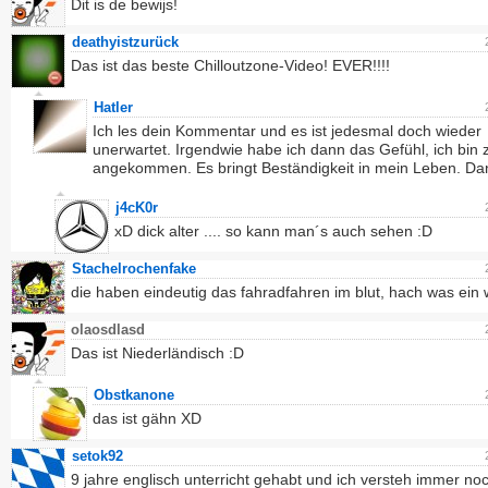
Dit is de bewijs!
deathyistzurück
Das ist das beste Chilloutzone-Video! EVER!!!!
Hatler
Ich les dein Kommentar und es ist jedesmal doch wieder
unerwartet. Irgendwie habe ich dann das Gefühl, ich bin
angekommen. Es bringt Beständigkeit in mein Leben. Da
j4cK0r
xD dick alter .... so kann man´s auch sehen :D
Stachelrochenfake
die haben eindeutig das fahradfahren im blut, hach was ein 
olaosdlasd
Das ist Niederländisch :D
Obstkanone
das ist gähn XD
setok92
9 jahre englisch unterricht gehabt und ich versteh immer no