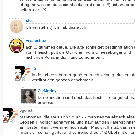
übrigens wissen, dass sie absolut irrational ist!!), ist anderen
selten klar :-S
sfcc
ich verstehs :) ich hab das auch
vivalostioz
ach ... dummes getue. Die alte schneidet bestimmt auch 
vom Fleisch, pult die Gürkchen vom Cheeseburger und tr
nicht nen Penis in die Hand zu nehmen...
T2
In den cheeseburger gehören auch keine gürkchen. d
verdirbt den ganzen geschmack.
ZicMorley
Die Gürkchen sind doch das Beste - Spongebob ha
bewiesen
ego.ist
mannoman, die stellt sich vlt. an -.- man nehme einfach ein
Großen(!) Vorschlaghammer, und haut auf den käfer/spinne/k
am besten dann, wenn er noch aufm Mac druff sitzt. dann 
man sich seinen gürtel und schreibe drauf: >2 Übel mit eine