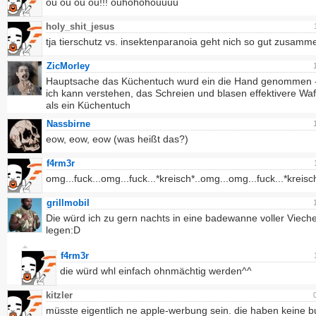
öu öu öu öu!!! öuhöhöhöuuuu
holy_shit_jesus
tja tierschutz vs. insektenparanoia geht nich so gut zusamm
ZicMorley
Hauptsache das Küchentuch wurd ein die Hand genommen 
ich kann verstehen, das Schreien und blasen effektivere Waf
als ein Küchentuch
Nassbirne
eow, eow, eow (was heißt das?)
f4rm3r
omg...fuck...omg...fuck...*kreisch*..omg...omg...fuck...*kreisc
grillmobil
Die würd ich zu gern nachts in eine badewanne voller Viech
legen:D
f4rm3r
die würd whl einfach ohnmächtig werden^^
kitzler
müsste eigentlich ne apple-werbung sein. die haben keine b