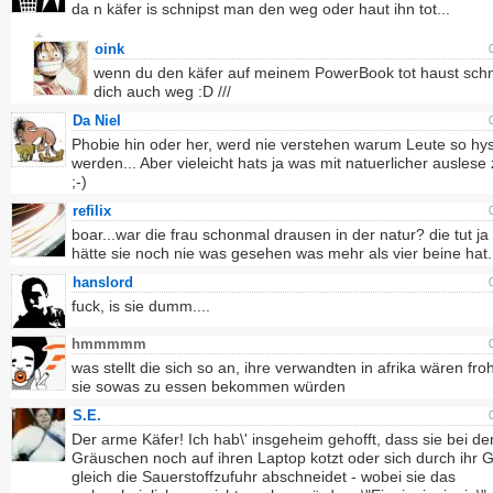
da n käfer is schnipst man den weg oder haut ihn tot...
oink
wenn du den käfer auf meinem PowerBook tot haust schn
dich auch weg :D ///
Da Niel
Phobie hin oder her, werd nie verstehen warum Leute so hys
werden... Aber vieleicht hats ja was mit natuerlicher auslese 
;-)
refilix
boar...war die frau schonmal drausen in der natur? die tut ja 
hätte sie noch nie was gesehen was mehr als vier beine hat.
hanslord
fuck, is sie dumm....
hmmmmm
was stellt die sich so an, ihre verwandten in afrika wären fr
sie sowas zu essen bekommen würden
S.E.
Der arme Käfer! Ich hab\' insgeheim gehofft, dass sie bei de
Gräuschen noch auf ihren Laptop kotzt oder sich durch ihr G
gleich die Sauerstoffzufuhr abschneidet - wobei sie das