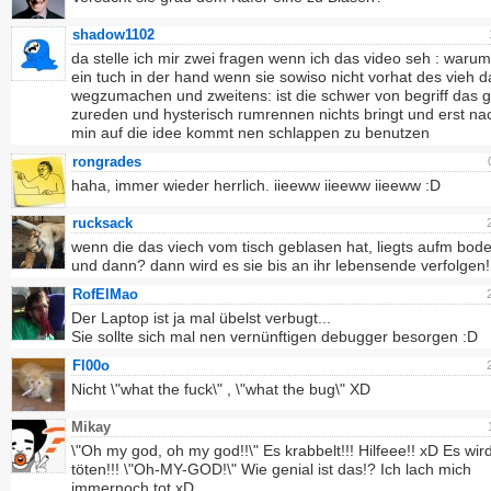
shadow1102
da stelle ich mir zwei fragen wenn ich das video seh : warum
ein tuch in der hand wenn sie sowiso nicht vorhat des vieh d
wegzumachen und zweitens: ist die schwer von begriff das g
zureden und hysterisch rumrennen nichts bringt und erst na
min auf die idee kommt nen schlappen zu benutzen
rongrades
haha, immer wieder herrlich. iieeww iieeww iieeww :D
rucksack
wenn die das viech vom tisch geblasen hat, liegts aufm boden
und dann? dann wird es sie bis an ihr lebensende verfolgen!!
RofElMao
Der Laptop ist ja mal übelst verbugt...
Sie sollte sich mal nen vernünftigen debugger besorgen :D
Fl00o
Nicht \"what the fuck\" , \"what the bug\" XD
Mikay
\"Oh my god, oh my god!!\" Es krabbelt!!! Hilfeee!! xD Es wird
töten!!! \"Oh-MY-GOD!\" Wie genial ist das!? Ich lach mich
immernoch tot xD