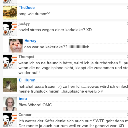
TheDude
omg wie dumm^^
jackyy
soviel stress wegen einer karkelake? XD
Horray
das war ne kakerlake?? liiiiiiiiiiiiiiiiiieh
Thompsi
wenn ich so ne freundin hätte, würd ich ja durchdrehen !!! p
wenn die ne vogelspinne sieht, klappt die zusammen und ste
wieder auf !
El_Huron
hahahahaaaa frauen :-) zu herrlich.....sowas würd ich einfach
meine frühstück mixen...hauptsache eiweiß :-P
indu
Blow Whore! OMG
Conoar
Ich wetter der Käfer denkt sich auch nur: \"WTF geht denn mi
Der rannte ja auch nur rum weil er von ihr genervt war. XD