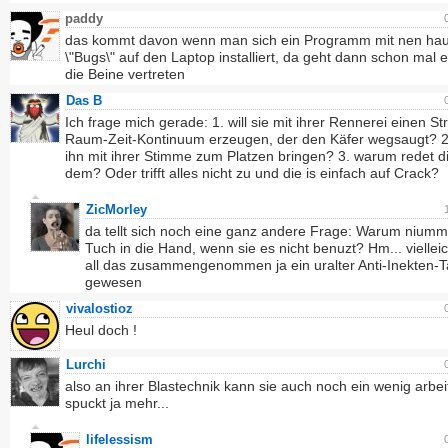
paddy
das kommt davon wenn man sich ein Programm mit nen ha
\"Bugs\" auf den Laptop installiert, da geht dann schon mal e
die Beine vertreten
Das B
Ich frage mich gerade: 1. will sie mit ihrer Rennerei einen St
Raum-Zeit-Kontinuum erzeugen, der den Käfer wegsaugt? 2. 
ihn mit ihrer Stimme zum Platzen bringen? 3. warum redet di
dem? Oder trifft alles nicht zu und die is einfach auf Crack?
ZicMorley
da tellt sich noch eine ganz andere Frage: Warum niummt
Tuch in die Hand, wenn sie es nicht benuzt? Hm... viellei
all das zusammengenommen ja ein uralter Anti-Inekten-
gewesen
vivalostioz
Heul doch !
Lurchi
also an ihrer Blastechnik kann sie auch noch ein wenig arbei
spuckt ja mehr...
lifelessism