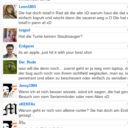
Leon1803
Die hat doch total\'n Rad ab die alte xD warum haut die dat v
einfach kaputt und wischt dann die sauerei weg o.O Die hat 
total\'n pann af xD
loqpol
Hat die Tunte keinen Staubsauger?
Erdgeist
its an apple, just hit it with your best shot
Der_Rude
was will die denn noch... zuerst geht er ja weg vom laptop, d
der bug auch noch von ihrem sichtfeld weglaufen..man ey, is
penetrant und eben zu bescheuert oder einfach zu sensibel
Jessy1904
Wenn ich et nich besser wüsste, würd ich sagen, die hat ge
Besuch von nem Serienmörder oder nem Alien xD
xKENTAx
Warum geht er nich von alleine runter? Sie hat doch am Ende
gesagt...
Ã¶u