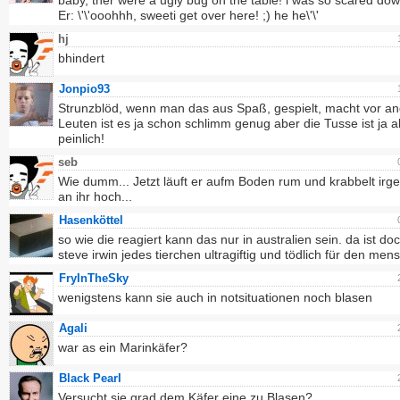
baby, ther were a ugly bug on the table! i was so scared dow
Er: \'\'ooohhh, sweeti get over here! ;) he he\'\'
hj
bhindert
Jonpio93
Strunzblöd, wenn man das aus Spaß, gespielt, macht vor a
Leuten ist es ja schon schlimm genug aber die Tusse ist ja all
peinlich!
seb
Wie dumm... Jetzt läuft er aufm Boden rum und krabbelt ir
an ihr hoch...
Hasenköttel
so wie die reagiert kann das nur in australien sein. da ist doc
steve irwin jedes tierchen ultragiftig und tödlich für den me
FryInTheSky
wenigstens kann sie auch in notsituationen noch blasen
Agali
war as ein Marinkäfer?
Black Pearl
Versucht sie grad dem Käfer eine zu Blasen?