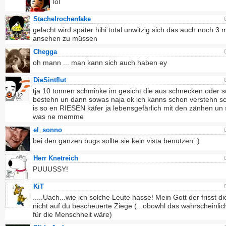
lol
Stachelrochenfake
gelacht wird später hihi total unwitzig sich das auch noch 3 
ansehen zu müssen
Chegga
oh mann ... man kann sich auch haben ey
DieSintflut
tja 10 tonnen schminke im gesicht die aus schnecken oder 
bestehn un dann sowas naja ok ich kanns schon verstehn sc
is so en RIESEN käfer ja lebensgefärlich mit den zänhen un 
was ne memme
el_sonno
bei den ganzen bugs sollte sie kein vista benutzen :)
Herr Knetreich
PUUUSSY!
KiT
.....Uach...wie ich solche Leute hasse! Mein Gott der frisst d
nicht auf du bescheuerte Ziege (...obowhl das wahrscheinlic
für die Menschheit wäre)