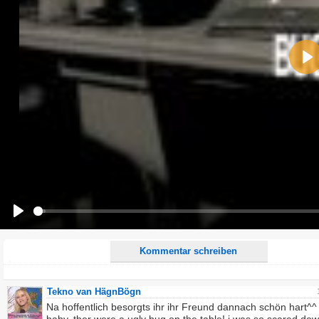
Name:
Pla
E-Mail-Adresse (optional):
Kommentar:
Alle HTML-Tags außer <br>, <strike> und <i> werden aus Deinem Kommentar entfernt.
URLs werden automatisch umgewandelt. Bitte verwende "www." oder "http://" in URLs
Ich möchte eine E-Mail, wenn zu meinem Kommentar Antworten erscheinen.
Ich möchte eine E-Mail, wenn auf dieser Seite weitere Kommentare erscheinen.
Play
Kommentar schreiben
Tekno van HägnBögn
Na hoffentlich besorgts ihr ihr Freund dannach schön hart^^ \