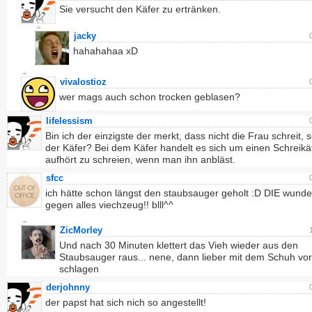
Sie versucht den Käfer zu ertränken.
jacky
hahahahaa xD
vivalostioz
wer mags auch schon trocken geblasen?
lifelessism
Bin ich der einzigste der merkt, dass nicht die Frau schreit,
der Käfer? Bei dem Käfer handelt es sich um einen Schreikä
aufhört zu schreien, wenn man ihn anbläst.
sfcc
ich hätte schon längst den staubsauger geholt :D DIE wunde
gegen alles viechzeug!! blll^^
ZicMorley
Und nach 30 Minuten klettert das Vieh wieder aus den
Staubsauger raus... nene, dann lieber mit dem Schuh vor
schlagen
derjohnny
der papst hat sich nich so angestellt!