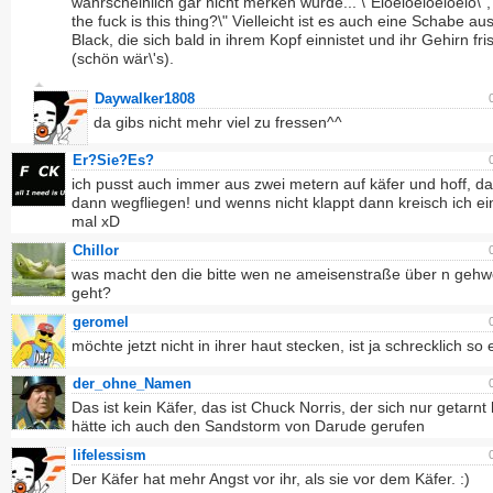
wahrscheinlich gar nicht merken würde... \"Eioeioeioeioeio\",
the fuck is this thing?\" Vielleicht ist es auch eine Schabe a
Black, die sich bald in ihrem Kopf einnistet und ihr Gehirn fri
(schön wär\'s).
Daywalker1808
da gibs nicht mehr viel zu fressen^^
Er?Sie?Es?
ich pusst auch immer aus zwei metern auf käfer und hoff, d
dann wegfliegen! und wenns nicht klappt dann kreisch ich ei
mal xD
Chillor
was macht den die bitte wen ne ameisenstraße über n geh
geht?
geromel
möchte jetzt nicht in ihrer haut stecken, ist ja schrecklich so 
der_ohne_Namen
Das ist kein Käfer, das ist Chuck Norris, der sich nur getarnt
hätte ich auch den Sandstorm von Darude gerufen
lifelessism
Der Käfer hat mehr Angst vor ihr, als sie vor dem Käfer. :)