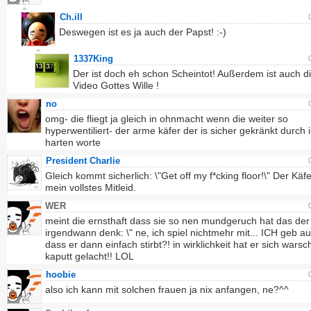
Ch.ill
Deswegen ist es ja auch der Papst! :-)
1337King
Der ist doch eh schon Scheintot! Außerdem ist auch d
Video Gottes Wille !
no
omg- die fliegt ja gleich in ohnmacht wenn die weiter so
hyperwentiliert- der arme käfer der is sicher gekränkt durch i
harten worte
President Charlie
Gleich kommt sicherlich: \"Get off my f*cking floor!\" Der Käfe
mein vollstes Mitleid.
WER
meint die ernsthaft dass sie so nen mundgeruch hat das der
irgendwann denk: \" ne, ich spiel nichtmehr mit... ICH geb au
dass er dann einfach stirbt?! in wirklichkeit hat er sich warsc
kaputt gelacht!! LOL
hoobie
also ich kann mit solchen frauen ja nix anfangen, ne?^^