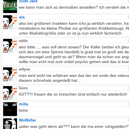
Slide Jack
wie kann man sich so dermaßen anstellen? Ich versteh die ni
ara_
also bei größeren Insekten kann ichs ja wirklich verstehn, ha
mindestens ne kleine Phobie vor größerem Krabbelzeugs. Ab
unter Maikäfergröße oder so ist ja nun wirklich lächerlich
oddo
also bitte..... was soll denn sowas? Der Käfer (wobei ich gla
sich des um eine Spinne handelt) is grad mal so groß wie der
daumennagel und geht so ab? Wenn man da schon vor angst
sollte man echt mal zum onkel psycho gehen weil das is kra
w4yne
man wird wohl nie erfahren was das tier am ende des videos
diesem schreihals angestellt hat...
Gess
IGITT!!! frauen die so kreischen sind einfach nur wiederlich!
milla
hehe
Wolfkiller
aalter was geht denn ab??? kann die ma einer ruhigstellen