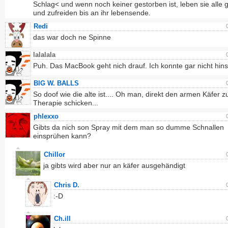
Schlag< und wenn noch keiner gestorben ist, leben sie alle g
und zufreiden bis an ihr lebensende.
Redi
das war doch ne Spinne
lalalala
Puh. Das MacBook geht nich drauf. Ich konnte gar nicht hin
BIG W. BALLS
So doof wie die alte ist.... Oh man, direkt den armen Käfer z
Therapie schicken...
phlexxo
Gibts da nich son Spray mit dem man so dumme Schnallen
einsprühen kann?
Chillor
ja gibts wird aber nur an käfer ausgehändigt
Chris D.
:-D
Ch.ill