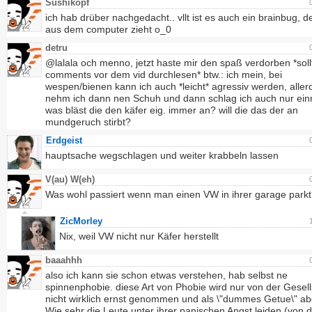
Sushikopf
ich hab drüber nachgedacht.. vllt ist es auch ein brainbug, de
aus dem computer zieht o_0
detru
@lalala och menno, jetzt haste mir den spaß verdorben *soll
comments vor dem vid durchlesen* btw.: ich mein, bei
wespen/bienen kann ich auch *leicht* agressiv werden, aller
nehm ich dann nen Schuh und dann schlag ich auch nur einm
was bläst die den käfer eig. immer an? will die das der an
mundgeruch stirbt?
Erdgeist
hauptsache wegschlagen und weiter krabbeln lassen
V(au) W(eh)
Was wohl passiert wenn man einen VW in ihrer garage parkt
ZicMorley
Nix, weil VW nicht nur Käfer herstellt
baaahhh
also ich kann sie schon etwas verstehen, hab selbst ne
spinnenphobie. diese Art von Phobie wird nur von der Gesell
nicht wirklich ernst genommen und als \"dummes Getue\" ab
Wie sehr die Leute unter ihrer panischen Angst leiden (von d