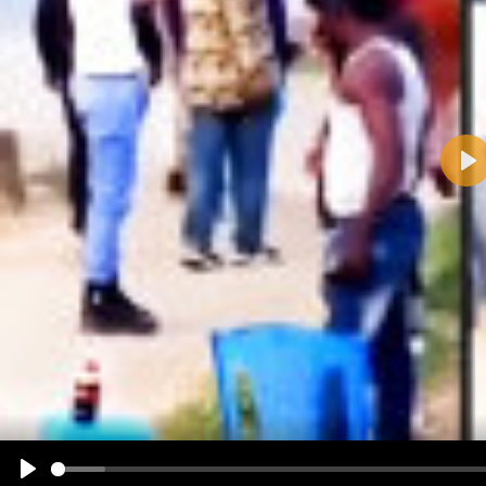
Pla
Name:
E-Mail-Adresse (optional):
Kommentar:
Alle HTML-Tags außer <br>, <strike> und <i> werden aus Deinem Kommentar entfernt.
URLs werden automatisch umgewandelt. Bitte verwende "www." oder "http://" in URLs
Ich möchte eine E-Mail, wenn zu meinem Kommentar Antworten erscheinen.
Ich möchte eine E-Mail, wenn auf dieser Seite weitere Kommentare erscheinen.