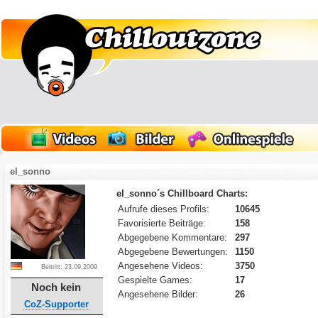
el_sonno
el_sonno´s Chillboard Charts:
Aufrufe dieses Profils:
10645
Favorisierte Beiträge:
158
Abgegebene Kommentare:
297
Abgegebene Bewertungen:
1150
Angesehene Videos:
3750
Beitritt: 23.09.2009
Gespielte Games:
17
Noch kein
Angesehene Bilder:
26
CoZ-Supporter