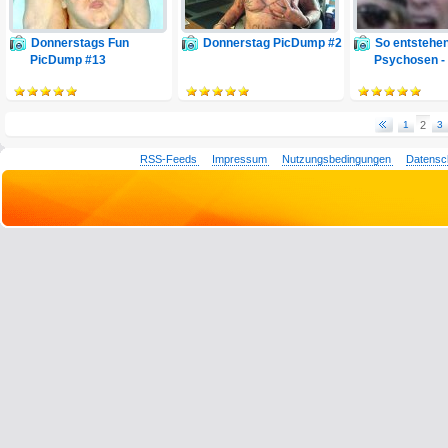
Donnerstags Fun
Donnerstag PicDump #2
So entstehe
PicDump #13
Psychosen - 
1
2
3
RSS-Feeds
Impressum
Nutzungsbedingungen
Datensc