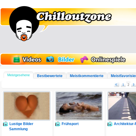
Meistgesehene
Bestbewertete
Meistkommentierte
Meistfavorisie
1
2
3
Lustige Bilder
Frühsport
Architektur-F
Sammlung