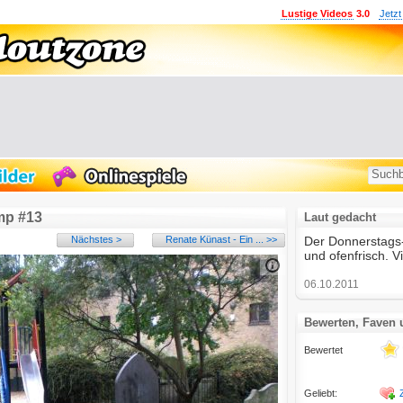
Lustige Videos
3.0
Jetzt
mp #13
Laut gedacht
Nächstes >
Renate Künast - Ein ... >>
Der Donnerstags
und ofenfrisch. V
06.10.2011
Bewerten, Faven
Bewertet
Geliebt: