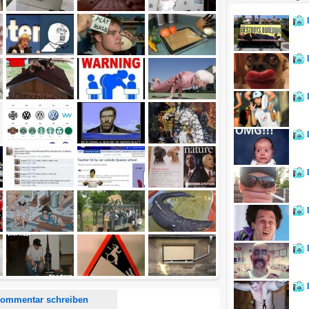
d <i> werden aus Deinem Kommentar entfernt.
tte verwende "www." oder "http://" in URLs
u meinem Kommentar Antworten erscheinen.
uf dieser Seite weitere Kommentare erscheinen.
ommentar schreiben