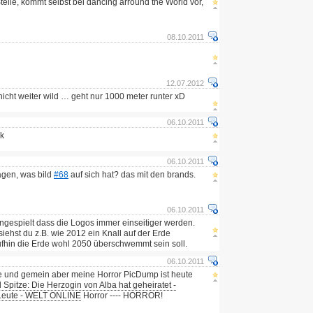
telle, kommt selbst bei dancing arround the World vor,
08.10.2011
12.07.2012
nicht weiter wild … geht nur 1000 meter runter xD
06.10.2011
ck
06.10.2011
sagen, was bild
#68
auf sich hat? das mit den brands.
06.10.2011
angespielt dass die Logos immer einseitiger werden.
iehst du z.B. wie 2012 ein Knall auf der Erde
aufhin die Erde wohl 2050 überschwemmt sein soll.
06.10.2011
öse und gemein aber meine Horror PicDump ist heute
Spitze: Die Herzogin von Alba hat geheiratet -
Leute - WELT ONLINE
Horror ---- HORROR!