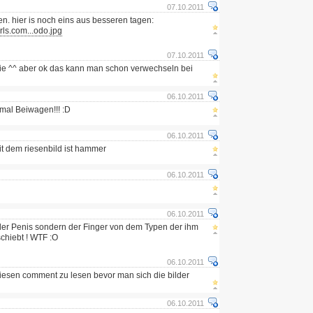
07.10.2011
en. hier is noch eins aus besseren tagen:
ls.com...odo.jpg
07.10.2011
 die ^^ aber ok das kann man schon verwechseln bei
06.10.2011
 mal Beiwagen!!! :D
06.10.2011
mit dem riesenbild ist hammer
06.10.2011
06.10.2011
 der Penis sondern der Finger von dem Typen der ihm
chiebt ! WTF :O
06.10.2011
 diesen comment zu lesen bevor man sich die bilder
06.10.2011