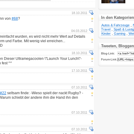
18.10.2011
In den Kategorien
inn von
#68
?
Autos & Fahrzeuge
,
Travel
,
Spaß & Lusti
04.03.2012
Kinder
,
Gaming
,
Wei
reinfacht wurden, es wird nicht mehr Wert auf Details
rm und Farbe. Mit wenig viel erreichen...
:D
Tweeten, Bloggen
18.10.2011
Blog-Link:
inen Dieser Ultramegacoolen \"Launch Your Lunch\"-
Forum-Link:
 fest ^^
17.10.2011
07.10.2011
#22
seltsam finde: -Wieso spielt der nackt Rugby? -
Warum schiebt der andere ihm die Hand ihn den
07.10.2011
07.10.2011