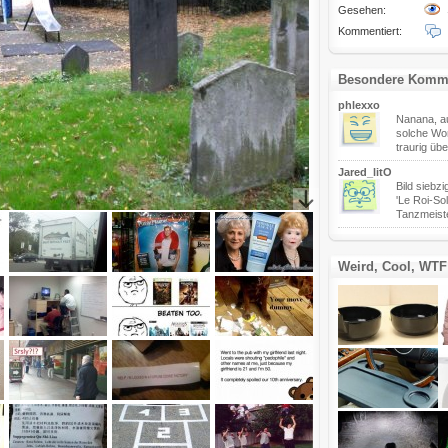
Gesehen:
Kommentiert:
Besondere Komm
phlexxo
Nanana, a
solche Wor
traurig üb
Jared_litO
Bild siebzi
'Le Roi-Sol
Tanzmeister
Weird, Cool, WTF