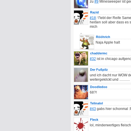
zu
#9
Minesweeper ist gen
Razid
#18
: \"lebt der Reife Sam
heißen soll aber dass es s
mich
Rööhrich
Naja Apple halt
chaddermc
#32
ist in chicago aufgen
Der Fußpilz
und ich dacht nur WOW d
weitergekilckt und ............
Doodledoo
68?!
Telinalol
#43
gabs hier schonmal :P
Fleck
lol, minderwertiges fleisch