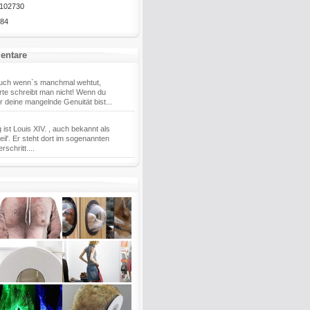
102730
84
entare
uch wenn`s manchmal wehtut,
te schreibt man nicht! Wenn du
er deine mangelnde Genuität bist...
g ist Louis XIV. , auch bekannt als
eil'. Er steht dort im sogenannten
schritt....