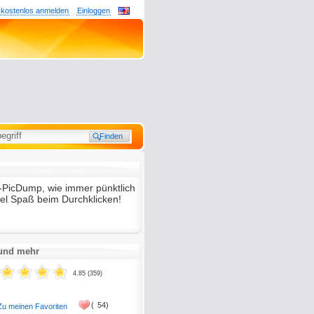
 kostenlos anmelden
Einloggen
-PicDump, wie immer pünktlich
iel Spaß beim Durchklicken!
 und mehr
4.85 (359)
(
54)
Zu meinen Favoriten