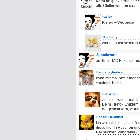
62 ist ne ganz berühmte S
alte Chiller kennen dies
radler
Kjerag – Wikipedia
GinJinny
war da auch schon is 
Spruehwurst
auf 65 ist MC Enkelschre
Fagus_sylvatica
kann mir mal bitte einer 
versteh ich nicht..
Leitwelpe
Zum Teil wird darauf 
Beim Firefox Emblem s
dargestellt wird, wor
Caesar Hannibal
Ich weiss ich bin jetzt b
diese hier
In Rüschen und 
Nachrichten Panorama - 