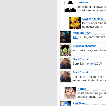
unknown
der is aber alt geword
www.threeimaginarygir
Caesar Hannibal
Der ist aber eine
dem Aussehen!
MrRoundtreee
#38
, 39, 40, das nenn ich
Stachelrochenfake
echt geile pics, das bild 
BlackCoctail
Sorry ich meine
#22
:P
BlackCoctail
Bei Bild
#13
ist des nicht
seine Hand in den Arsch s
Horray
es ist einfach zu geil
angeschaut hat XD
quarks123