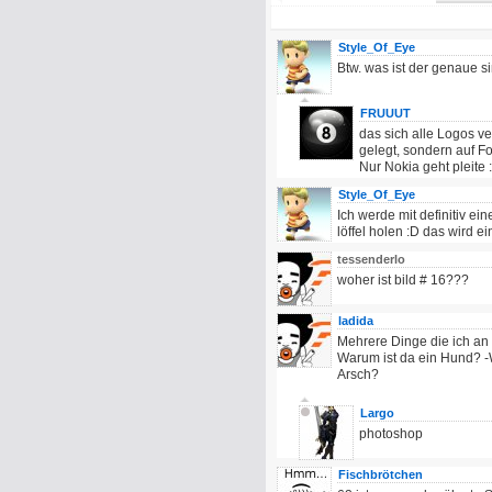
Style_Of_Eye
Btw. was ist der genaue s
FRUUUT
das sich alle Logos ve
gelegt, sondern auf Fo
Nur Nokia geht pleite 
Style_Of_Eye
Ich werde mit definitiv e
löffel holen :D das wird ein
tessenderlo
woher ist bild # 16???
ladida
Mehrere Dinge die ich an
Warum ist da ein Hund? -
Arsch?
Largo
photoshop
Fischbrötchen