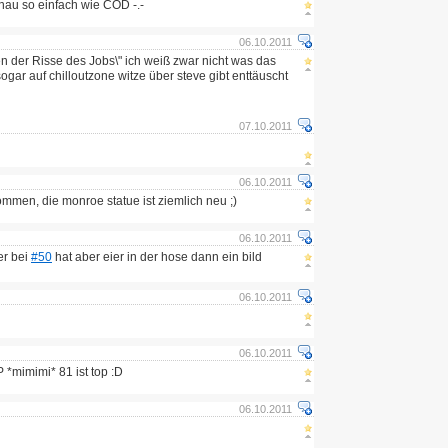
au so einfach wie COD -.-
06.10.2011
en der Risse des Jobs\" ich weiß zwar nicht was das
ogar auf chilloutzone witze über steve gibt enttäuscht
07.10.2011
06.10.2011
ommen, die monroe statue ist ziemlich neu ;)
06.10.2011
er bei
#50
hat aber eier in der hose dann ein bild
06.10.2011
06.10.2011
 *mimimi* 81 ist top :D
06.10.2011