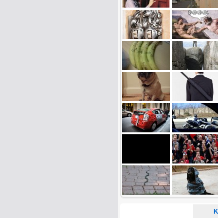
Name:
E-Mail-Adresse (optional):
Kommentar:
Alle HTML-Tags außer <br>, <strike> un
URLs werden automatisch umgewandelt. Bi
Ich möchte eine E-Mail, wenn z
Ich möchte eine E-Mail, wenn a
K