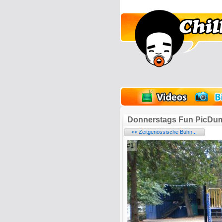
lder
Onlinespiele
Donnerstags Fun PicDu
<< Zeitgenössische Bühn...
#1