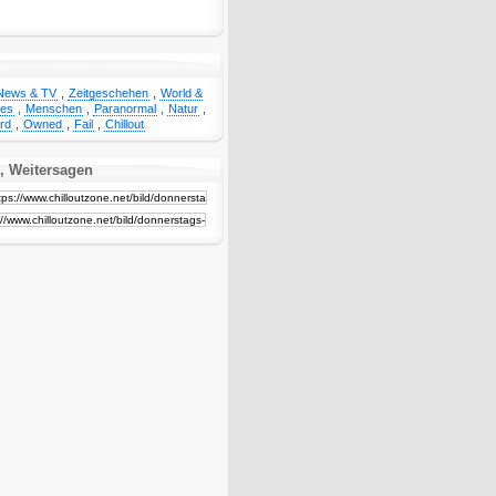
News & TV
,
Zeitgeschehen
,
World &
ges
,
Menschen
,
Paranormal
,
Natur
,
rd
,
Owned
,
Fail
,
Chillout
, Weitersagen