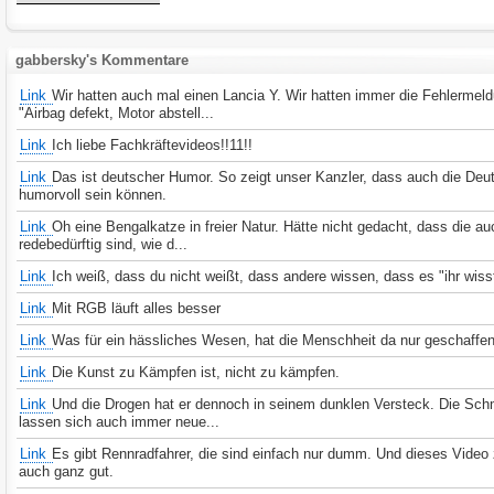
gabbersky's Kommentare
Link
Wir hatten auch mal einen Lancia Y. Wir hatten immer die Fehlermel
"Airbag defekt, Motor abstell...
Link
Ich liebe Fachkräftevideos!!11!!
Link
Das ist deutscher Humor. So zeigt unser Kanzler, dass auch die De
humorvoll sein können.
Link
Oh eine Bengalkatze in freier Natur. Hätte nicht gedacht, dass die a
redebedürftig sind, wie d...
Link
Ich weiß, dass du nicht weißt, dass andere wissen, dass es "ihr wisst
Link
Mit RGB läuft alles besser
Link
Was für ein hässliches Wesen, hat die Menschheit da nur geschaffe
Link
Die Kunst zu Kämpfen ist, nicht zu kämpfen.
Link
Und die Drogen hat er dennoch in seinem dunklen Versteck. Die Sch
lassen sich auch immer neue...
Link
Es gibt Rennradfahrer, die sind einfach nur dumm. Und dieses Video 
auch ganz gut.