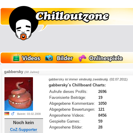
gabbersky
(38 Jahre)
gabbersky
ist immer eindeutig zweideutig.
(02.07.2011)
gabbersky´s Chillboard Charts:
Aufrufe dieses Profils:
2696
Favorisierte Beiträge:
19
Abgegebene Kommentare:
1050
Abgegebene Bewertungen:
121
Beitritt: 03.02.2009
Angesehene Videos:
8456
Gespielte Games:
59
Noch kein
Angesehene Bilder:
28
CoZ-Supporter