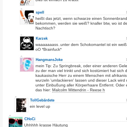
spell
heißt das jetzt, wenn schwarze einen Sonnenbran
bekommen, werden sie weiß? knaller btw, wo ist d
Nachtisch?
Karzek
waaaaaaass..unter dem Schokomantel ist ein weiß
oO *Brainfuck*
HangmansJoke
mein Tip: Zu Springbreak, oder einer anderen Gel
zu der man viel trinkt und sich kostümiert hat sich 
kaukasische Herr zu einem Menschen mit afrikani
wurzeln 'umlackieren' lassen und dieser Lack wird
unter Einbußung aller Körperhaare Entfernt. Oder 
das hier:
Malcolm Mittendrin - Reese h
TollGebärdete
ein level up
CHoCi
Uhhhhh krasse Häutung