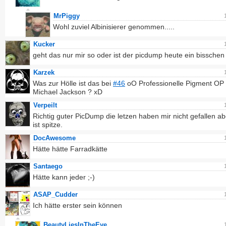
MrPiggy
Wohl zuviel Albinisierer genommen.....
Kucker
geht das nur mir so oder ist der picdump heute ein bissche
Karzek
Was zur Hölle ist das bei
#46
oO Professionelle Pigment OP 
Michael Jackson ? xD
Verpeilt
Richtig guter PicDump die letzen haben mir nicht gefallen ab
ist spitze.
DocAwesome
Hätte hätte Farradkätte
Santaego
Hätte kann jeder ;-)
ASAP_Cudder
Ich hätte erster sein können
BeautyLiesInTheEye