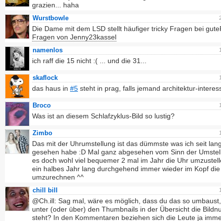
grazien... haha
Wurstbowle
Die Dame mit dem LSD stellt häufiger tricky Fragen bei gut
Fragen von Jenny23kassel
namenlos
ich raff die 15 nicht :( ... und die 31...
skaflock
das haus in
#5
steht in prag, falls jemand architektur-interessi
Broco
Was ist an diesem Schlafzyklus-Bild so lustig?
Zimbo
Das mit der Uhrumstellung ist das dümmste was ich seit la
gesehen habe :D Mal ganz abgesehen vom Sinn der Umstell
es doch wohl viel bequemer 2 mal im Jahr die Uhr umzustelle
ein halbes Jahr lang durchgehend immer wieder im Kopf die 
umzurechnen ^^
chill bill
@Ch.ill: Sag mal, wäre es möglich, dass du das so umbaust
unter (oder über) den Thumbnails in der Übersicht die Bild
steht? In den Kommentaren beziehen sich die Leute ja imme