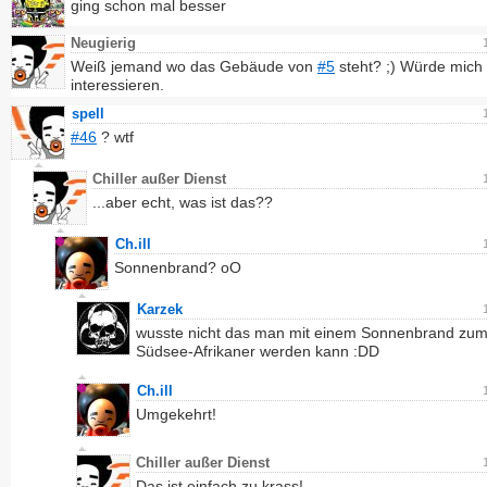
ging schon mal besser
Neugierig
Weiß jemand wo das Gebäude von
#5
steht? ;) Würde mich 
interessieren.
spell
#46
? wtf
Chiller außer Dienst
...aber echt, was ist das??
Ch.ill
Sonnenbrand? oO
Karzek
wusste nicht das man mit einem Sonnenbrand zu
Südsee-Afrikaner werden kann :DD
Ch.ill
Umgekehrt!
Chiller außer Dienst
Das ist einfach zu krass!