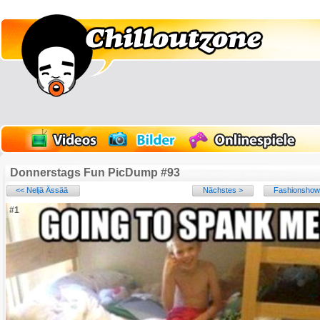
Donnerstags Fun PicDump #93
<< Neljä Ässää
Nächstes >
Fashionshow 
#1