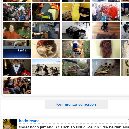
Name:
E-Mail-Adresse (optional):
Kommentar:
Alle HTML-Tags außer <br>, <strike> und <i> werden aus Deinem Kommentar entfernt.
URLs werden automatisch umgewandelt. Bitte verwende "www." oder "http://" in URLs
Ich möchte eine E-Mail, wenn zu meinem Kommentar Antworten erscheinen.
Ich möchte eine E-Mail, wenn auf dieser Seite weitere Kommentare erscheinen.
Kommentar schreiben
bodofreund
findet noch jemand 33 auch so lustig wie ich? die beiden ava