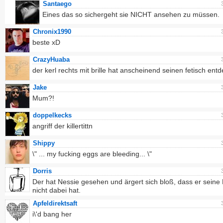
Santaego
Eines das so sichergeht sie NICHT ansehen zu müssen.
Chronix1990
beste xD
CrazyHuaba
der kerl rechts mit brille hat anscheinend seinen fetisch entde
Jake
Mum?!
doppelkecks
angriff der killertittn
Shippy
\" ... my fucking eggs are bleeding... \"
Dorris
Der hat Nessie gesehen und ärgert sich bloß, dass er sein
nicht dabei hat.
Apfeldirektsaft
i\'d bang her