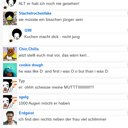
ALT er hab ich noch nie gesehen!
Stachelrochenfake
sie müsste ein bisschen jünger sein
G99
Kuchen macht dick - nicht jung
Chin.Chilla
jetzt stellt euch mal vor, das wärn kerl...
cookie dough
he was like D: and first i was O.o but than i was D:
Typ
er: ohhh scheisse meine MUTTTIIIIIIIIII!!!!
sgelg
1000 Augen möcht er haben
Erdgeist
ich find den rechts neben der frau viel schlimmer