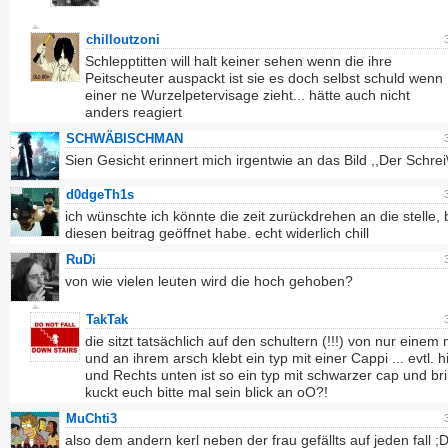
chilloutzoni
Schlepptitten will halt keiner sehen wenn die ihre
Peitscheuter auspackt ist sie es doch selbst schuld wenn
einer ne Wurzelpetervisage zieht... hätte auch nicht
anders reagiert
SCHWÄBISCHMAN
Sien Gesicht erinnert mich irgentwie an das Bild ,,Der Schrei
d0dgeTh1s
ich wünschte ich könnte die zeit zurückdrehen an die stelle, 
diesen beitrag geöffnet habe. echt widerlich chill
RuDi
von wie vielen leuten wird die hoch gehoben?
TakTak
die sitzt tatsächlich auf den schultern (!!!) von nur einem
und an ihrem arsch klebt ein typ mit einer Cappi ... evtl. hil
und Rechts unten ist so ein typ mit schwarzer cap und brill
kuckt euch bitte mal sein blick an oO?!
MuChti3
also dem andern kerl neben der frau gefällts auf jeden fall ;