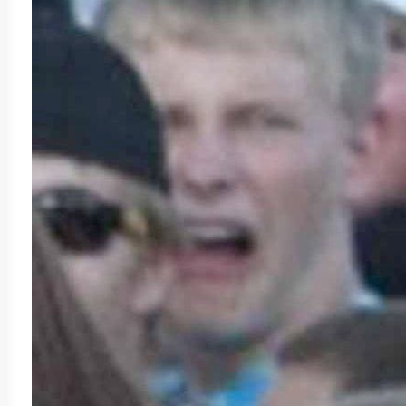
Name:
E-Mail-Adresse (optional):
Kommentar:
Alle HTML-Tags außer <br>, <strike> und <i> werden aus Deinem Kommentar entfernt.
URLs werden automatisch umgewandelt. Bitte verwende "www." oder "http://" in URLs