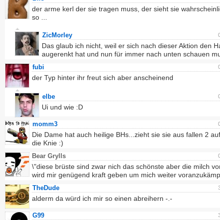
der arme kerl der sie tragen muss, der sieht sie wahrscheinli
so ...
ZicMorley
Das glaub ich nicht, weil er sich nach dieser Aktion den H
augerenkt hat und nun für immer nach unten schauen m
fubi
der Typ hinter ihr freut sich aber anscheinend
elbe
Ui und wie :D
momm3
Die Dame hat auch heilige BHs...zieht sie sie aus fallen 2 au
die Knie :)
Bear Grylls
\"diese brüste sind zwar nich das schönste aber die milch v
wird mir genügend kraft geben um mich weiter voranzukämp
TheDude
alderm da würd ich mir so einen abreihern -.-
G99