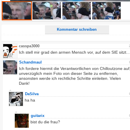
Ich möchte eine E-Mail, wenn zu meinem Kommentar Antworten erscheinen.
Ich möchte eine E-Mail, wenn auf dieser Seite weitere Kommentare erscheinen.
Kommentar schreiben
casspa3000
Ich stell mir grad den armen Mensch vor, auf dem SIE sitzt...
Schandmaul
Ich fordere hiermit die Verantwortlichen von Chilloutzone auf
unverzüglich mein Foto von dieser Seite zu entfernen,
ansonsten werde ich rechtliche Schritte einleiten. Vielen
Dank!
DaSilva
ha ha
guitarix
bist du die frau?