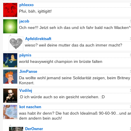
phlexxo
Pfui, bäh, igittigitt!
jacob
Och nee!!! Jetzt seh ich das und ich fahr bald nach Wacken^
Apfeldirektsaft
wieso? weil deine mutter das da auch immer macht?
päynis
world heavyweight champion im brüste falten
JimPanse
Da wollte wohl jemand seine Solidarität zeigen, beim Britne
Konzert.
Vudilej
:D ich würde auch so ein gesicht verziehen. :D
kot naschen
was habt ihr denn? Die hat doch Idealmaß 90-60-90...und a
dem andern bein auch!
DerOwner