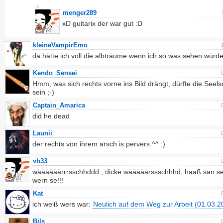
menger289
xD guitarix der war gut :D
kleineVampirEmo
da hätte ich voll die albträume wenn ich so was sehen würd
Kendo_Sensei
Hmm, was sich rechts vorne ins Bild drängt, dürfte die Seel
sein ;-)
Captain_Amarica
did he dead
Launii
der rechts von ihrem arsch is pervers ^^ :)
vb33
wäääääärrrsschhddd , dicke wääääärssschhhd, haaß san se
wern se!!!
Kat
ich weiß wers war:
Neulich auf dem Weg zur Arbeit (01.03.2
Bils