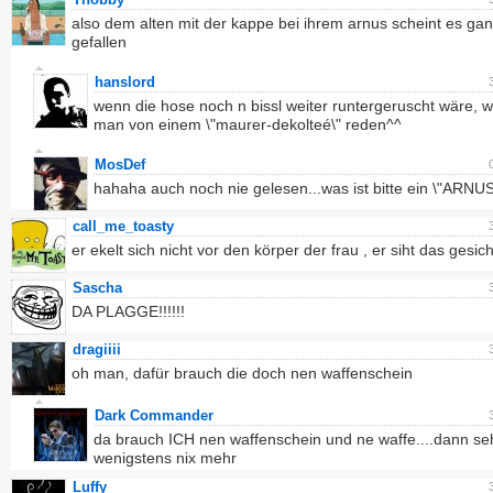
also dem alten mit der kappe bei ihrem arnus scheint es gan
gefallen
hanslord
wenn die hose noch n bissl weiter runtergeruscht wäre, 
man von einem \"maurer-dekolteé\" reden^^
MosDef
hahaha auch noch nie gelesen...was ist bitte ein \"ARNUS
call_me_toasty
er ekelt sich nicht vor den körper der frau , er siht das gesic
Sascha
DA PLAGGE!!!!!!
dragiiii
oh man, dafür brauch die doch nen waffenschein
Dark Commander
da brauch ICH nen waffenschein und ne waffe....dann se
wenigstens nix mehr
Luffy