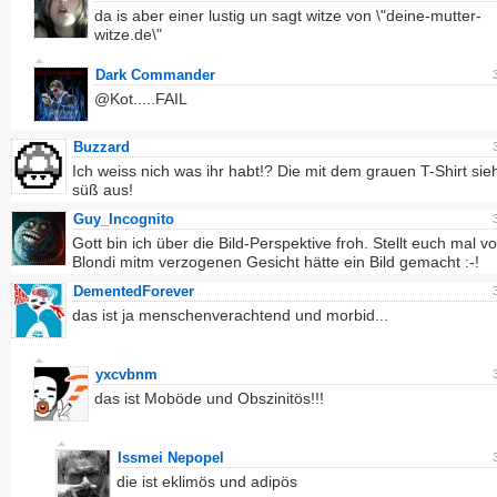
da is aber einer lustig un sagt witze von \"deine-mutter-
witze.de\"
Dark Commander
@Kot.....FAIL
Buzzard
Ich weiss nich was ihr habt!? Die mit dem grauen T-Shirt sie
süß aus!
Guy_Incognito
Gott bin ich über die Bild-Perspektive froh. Stellt euch mal vo
Blondi mitm verzogenen Gesicht hätte ein Bild gemacht :-!
DementedForever
das ist ja menschenverachtend und morbid...
yxcvbnm
das ist Moböde und Obszinitös!!!
Issmei Nepopel
die ist eklimös und adipös