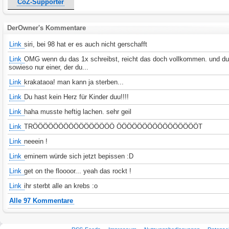
CoZ-Supporter
DerOwner's Kommentare
Link
siri, bei 98 hat er es auch nicht gerschafft
Link
OMG wenn du das 1x schreibst, reicht das doch vollkommen. und du
sowieso nur einer, der du...
Link
krakataoa! man kann ja sterben...
Link
Du hast kein Herz für Kinder duu!!!!
Link
haha musste heftig lachen. sehr geil
Link
TRÖÖÖÖÖÖÖÖÖÖÖÖÖÖÖÖ ÖÖÖÖÖÖÖÖÖÖÖÖÖÖÖÖT
Link
neeein !
Link
eminem würde sich jetzt bepissen :D
Link
get on the floooor... yeah das rockt !
Link
ihr sterbt alle an krebs :o
Alle 97 Kommentare