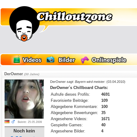
DerOwner
(30 Jahre)
DerOwner
sagt: Bayern wird meister:
(03.04.2010)
DerOwner´s Chillboard Charts:
Aufrufe dieses Profils:
4691
Favorisierte Beiträge:
109
Abgegebene Kommentare:
100
Abgegebene Bewertungen:
35
Angesehene Videos:
1671
Beitritt: 25.05.2009
Gespielte Games:
40
Noch kein
Angesehene Bilder:
4