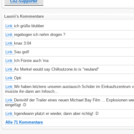
CoZ-Supporter
Launii's Kommentare
Link
ich grüße blubber
Link
regebogen ich nehm drogen ?
Link
knax 3:04
Link
Sau goil!
Link
Ich Fürste auch 'ma
Link
As Merkel would say Chilloutzone.to is "neuland"
Link
Opti
Link
Wir haben letztens unseren austausch Schüler im Einkaufszentrum v
musste ihn dann am Infosch...
Link
Denivitif der Trailer eines neuen Michael Bay Film ... Explosionen w
eingefügt :D
Link
Irgendwann platzt er wieder, dann aber richtig! :D
Alle 71 Kommentare