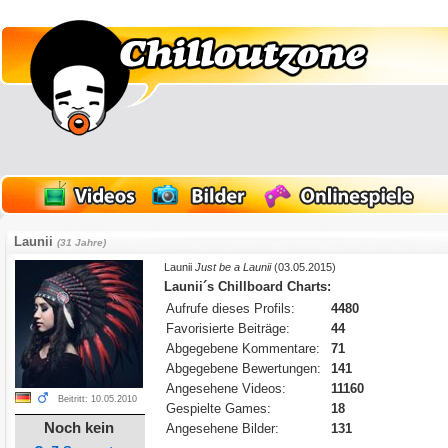
Launii
(31 Jahre)
Launii
Just be a Launii
(03.05.2015)
Launii´s Chillboard Charts:
Aufrufe dieses Profils:
4480
Favorisierte Beiträge:
44
Abgegebene Kommentare:
71
Abgegebene Bewertungen:
141
Angesehene Videos:
11160
Beitritt: 10.05.2010
Gespielte Games:
18
Noch kein
Angesehene Bilder:
131