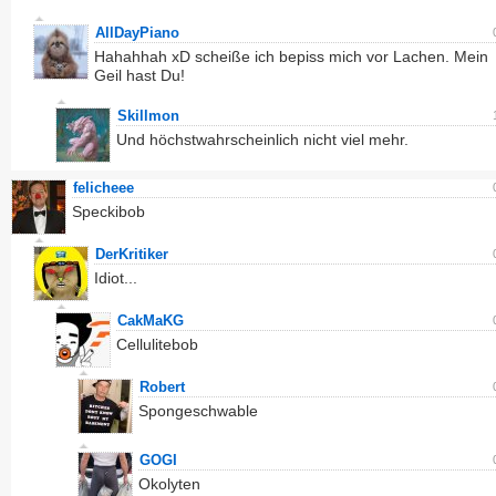
AllDayPiano
Hahahhah xD scheiße ich bepiss mich vor Lachen. Mein
Geil hast Du!
Skillmon
Und höchstwahrscheinlich nicht viel mehr.
felicheee
Speckibob
DerKritiker
Idiot...
CakMaKG
Cellulitebob
Robert
Spongeschwable
GOGI
Okolyten