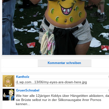
E-Mail-Adresse (optional):
Kommentar:
Alle HTML-Tags außer <br>, <strike> und <i> werden aus Deinem Kommentar entfernt.
URLs werden automatisch umgewandelt. Bitte verwende "www." oder "http://" in URLs
Ich möchte eine E-Mail, wenn zu meinem Kommentar Antworten erscheinen.
Ich möchte eine E-Mail, wenn auf dieser Seite weitere Kommentare erscheinen.
Kommentar schreiben
Kantholz
i1.wp.com...13/06/my-eyes-are-down-here.jpg
GruenSchnabel
Wie hier alle 12järigen Kiddys über Hängetitten ablästern, d
sie Brüste selbst nur in der Silikonausgabe ihrer Pornos
kennen...