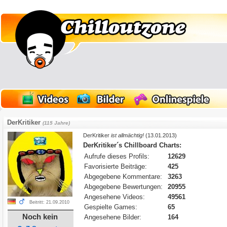
DerKritiker
(115 Jahre)
DerKritiker
ist allmächtig!
(13.01.2013)
DerKritiker´s Chillboard Charts:
Aufrufe dieses Profils:
12629
Favorisierte Beiträge:
425
Abgegebene Kommentare:
3263
Abgegebene Bewertungen:
20955
Angesehene Videos:
49561
Beitritt: 21.09.2010
Gespielte Games:
65
Noch kein
Angesehene Bilder:
164