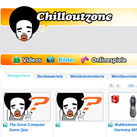
Meistgesehene
Bestbewertete
Meistkommentierte
Meistfavorisie
1
...
116
The Great Computer
Multifunktio
Game Quiz
Harmony 88