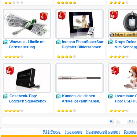
Wowwee - Libelle mit
Intenso PhotoSuperStar
Krups Dolce
Fernsteuerung
Digitaler Bilderrahmen
zum Schnäpp
Geschenk-Tipp:
Kunden, die diesen
Lastminute 
Logitech Squeezebox
Artikel gekauft haben,
Tipp: USB H
Classic
1
...
116
RSS-Feeds
Impressum
Nutzungsbedingungen
Datensc