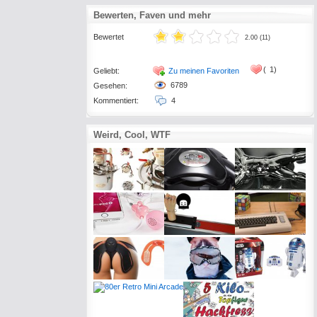
Bewerten, Faven und mehr
Bewertet
2.00 (11)
(
1)
Geliebt:
Zu meinen Favoriten
6789
Gesehen:
Kommentiert:
4
Weird, Cool, WTF