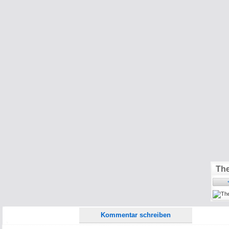
Name:
E-Mail-Adresse (optional):
Kommentar:
Alle HTML-Tags außer <br>, <strike> und <i> werden aus Deinem Kommentar entfernt.
URLs werden automatisch umgewandelt. Bitte verwende "www." oder "http://" in URLs
The
Ich möchte eine E-Mail, wenn zu meinem Kommentar Antworten erscheinen.
Ich möchte eine E-Mail, wenn auf dieser Seite weitere Kommentare erscheinen.
Kommentar schreiben