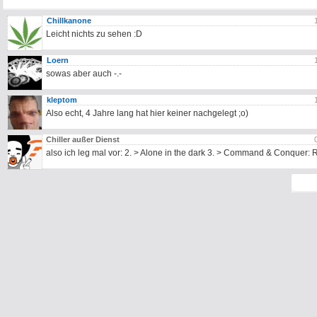
Chillkanone
Leicht nichts zu sehen :D
Loern
sowas aber auch -.-
kleptom
Also echt, 4 Jahre lang hat hier keiner nachgelegt ;o)
Chiller außer Dienst
also ich leg mal vor: 2. > Alone in the dark 3. > Command & Conquer: R