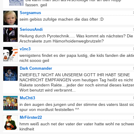
fassen. geil
Sorgsamus
seim gebiss zufolge machen die das öfter :D
SeriousAndi
Heilung durch Pyrotechnik..... Was kommt als nächstes? Die
Arschrakete zum Hämorhoidenwegbrutzeln?
v1nc3
wenigstens findet es der papa lustig, die kids fanden die akti
nicht soooo geil
Dark Commander
ZWEIFELT NICHT AN UNSEREM GOTT IHR HABT SEINE
NACHRICHT EMPFANGEN vom heutigen Tag heißt es nicht
Rakete sondern Rakte....jeder der noch einmal dieses ketze
Wort benutzt wird verbrannt...
MuChti3
in den augen des jungen und der stimme des vaters lässt si
spur von mordlust feststellen ^^
MrFörster22
hmm weiß auch net der vater der vater hatte wohl ne schwe
kindheit