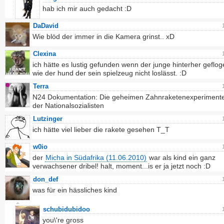
hab ich mir auch gedacht :D
DaDavid
Wie blöd der immer in die Kamera grinst.. xD
Clexina
ich hätte es lustig gefunden wenn der junge hinterher geflo
wie der hund der sein spielzeug nicht loslässt. :D
Terra
N24 Dokumentation: Die geheimen Zahnraketenexperiment
der Nationalsozialisten
Lutzinger
ich hätte viel lieber die rakete gesehen T_T
w0io
der
Micha in Südafrika (11.06.2010)
war als kind ein ganz
verwachsener dribel! halt, moment...is er ja jetzt noch :D
don_def
was für ein hässliches kind
schubidubidoo
you\'re gross