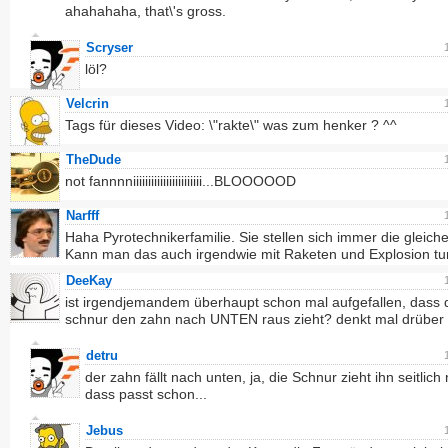
ahahahaha, that\'s gross.
Scryser
löl?
Velcrin
Tags für dieses Video: \"rakte\" was zum henker ? ^^
TheDude
not fannnniiiiiiiiiiiiiiiiiiiiiii...BLOOOOOD
Narfff
Haha Pyrotechnikerfamilie. Sie stellen sich immer die gleich
Kann man das auch irgendwie mit Raketen und Explosion tu
DeeKay
ist irgendjemandem überhaupt schon mal aufgefallen, dass 
schnur den zahn nach UNTEN raus zieht? denkt mal drüber 
detru
der zahn fällt nach unten, ja, die Schnur zieht ihn seitlich 
dass passt schon...
Jebus