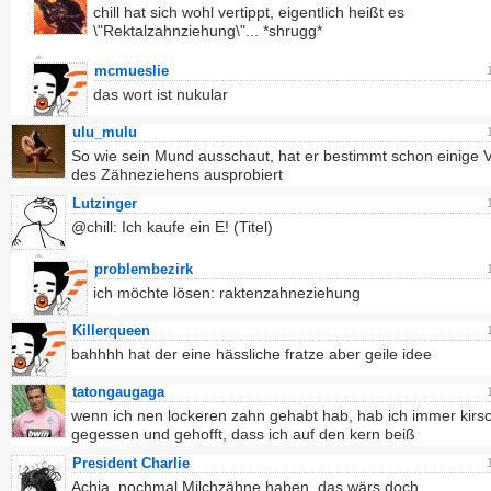
chill hat sich wohl vertippt, eigentlich heißt es
\"Rektalzahnziehung\"... *shrugg*
mcmueslie
das wort ist nukular
ulu_mulu
So wie sein Mund ausschaut, hat er bestimmt schon einige 
des Zähneziehens ausprobiert
Lutzinger
@chill: Ich kaufe ein E! (Titel)
problembezirk
ich möchte lösen: raktenzahneziehung
Killerqueen
bahhhh hat der eine hässliche fratze aber geile idee
tatongaugaga
wenn ich nen lockeren zahn gehabt hab, hab ich immer kirs
gegessen und gehofft, dass ich auf den kern beiß
President Charlie
Achja, nochmal Milchzähne haben, das wärs doch...