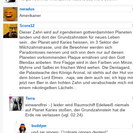
neradus
Amerikaner
Score12
Dieser Zahn wird auf irgendeinen gottverdammten Planeten
landen und dort der Grundzahnstein für neues Leben
sein...der Planet wird Karies heissen, im 3 Sektor der
Milchzahnstrasse, und die Bewohner werden sich
Paradontoses nennen und sich von dem nur auf diesen
Planeten vorkommenden Plaque ernähren und den Gott
Blendax anbeten. Ihre Flagge wird in den Farben von Minze
Myhrre und Salbei im frischen Wind wehen. Die Dentagard,
die Palastwache des Königs Aronal, ist stehts auf der Hut vo
dem bösen Lord Elmex...naja, wie dem auch sei, ich kipp mi
jetzt nen Bier in den hohlen Zahn und verabschiede mich mi
einem nikotingelben Lächeln...
Terra
einwandfrei :-) leider wird Raumschiff Edelweiß niemals
auf Planet Karies stoßen, der Grundzahnstein hat die
Erde nie verlassen (vgl. 02:24)
buddyer
und sie singen: \"colgate omnes dentes\"