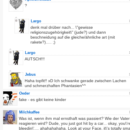
?
Largo
denk mal drüber nach... \"gewisse
religionszugehörigkeit\" (jude?) und dann
beschneidung auf die gleiche/ähnliche art (mit
rakete?)..... ;)
Largo
AUTSCH!!!
Jebus
Haha topfit!! xD Ich schwanke gerade zwischen Lachen
und schmerzhaften Phantasien^^
Oeder
fake - es gibt keine kinder
Milchkaffee
Was ist, wenn ihm mal ernsthaft was passiert? Wie der Vater
reagieren wird? Dude, you just got hit by a car... okay, you\'r
bleedin\'.... ahahahahaha. Look at your Face, it\'s totally sm