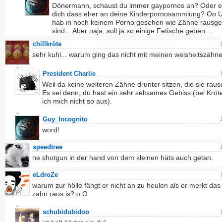
Dönermann, schaust du immer gaypornos an? Oder er
dich dass eher an deine Kinderpornosammlung? Oo U
hab in noch keinem Porno gesehen wie Zähne rausge
sind... Aber naja, soll ja so einige Fetische geben....
chillkröte
sehr kuhl... warum ging das nicht mit meinen weisheitszähn
President Charlie
Weil da keine weiteren Zähne drunter sitzen, die sie rau
Es sei denn, du hast ein sehr seltsames Gebiss (bei Krö
ich mich nicht so aus).
Guy_Incognito
word!
speedtree
ne shotgun in der hand von dem kleinen häts auch getan.
eLdroZe
warum zur hölle fängt er nicht an zu heulen als er merkt das
zahn raus is? o.O
schubidubidoo