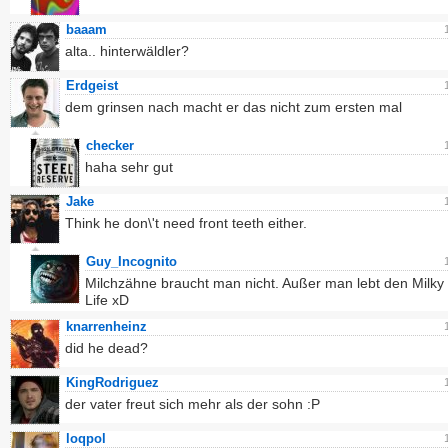
baaam
alta.. hinterwäldler?
Erdgeist
dem grinsen nach macht er das nicht zum ersten mal
checker
haha sehr gut
Jake
Think he don\'t need front teeth either.
Guy_Incognito
Milchzähne braucht man nicht. Außer man lebt den Milky
Life xD
knarrenheinz
did he dead?
KingRodriguez
der vater freut sich mehr als der sohn :P
loqpol