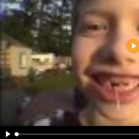
Pla
Name:
E-Mail-Adresse (optional):
Kommentar:
Alle HTML-Tags außer <br>, <strike> und <i> werden aus Deinem Kommentar entfernt.
URLs werden automatisch umgewandelt. Bitte verwende "www." oder "http://" in URLs
Ich möchte eine E-Mail, wenn zu meinem Kommentar Antworten erscheinen.
Ich möchte eine E-Mail, wenn auf dieser Seite weitere Kommentare erscheinen.