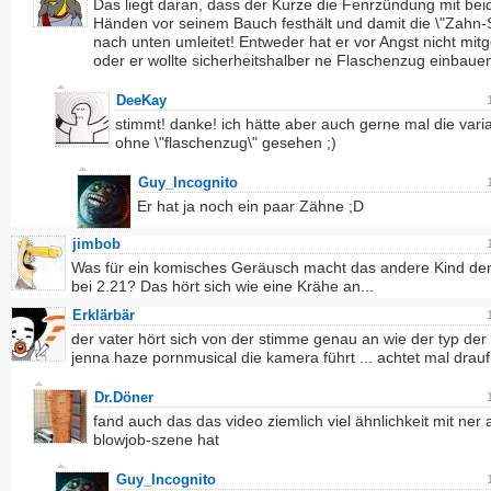
Das liegt daran, dass der Kurze die Fenrzündung mit bei
Händen vor seinem Bauch festhält und damit die \"Zahn-
nach unten umleitet! Entweder hat er vor Angst nicht mit
oder er wollte sicherheitshalber ne Flaschenzug einbauen.
DeeKay
stimmt! danke! ich hätte aber auch gerne mal die vari
ohne \"flaschenzug\" gesehen ;)
Guy_Incognito
Er hat ja noch ein paar Zähne ;D
jimbob
Was für ein komisches Geräusch macht das andere Kind den
bei 2.21? Das hört sich wie eine Krähe an...
Erklärbär
der vater hört sich von der stimme genau an wie der typ der 
jenna haze pornmusical die kamera führt ... achtet mal drauf
Dr.Döner
fand auch das das video ziemlich viel ähnlichkeit mit ner a
blowjob-szene hat
Guy_Incognito