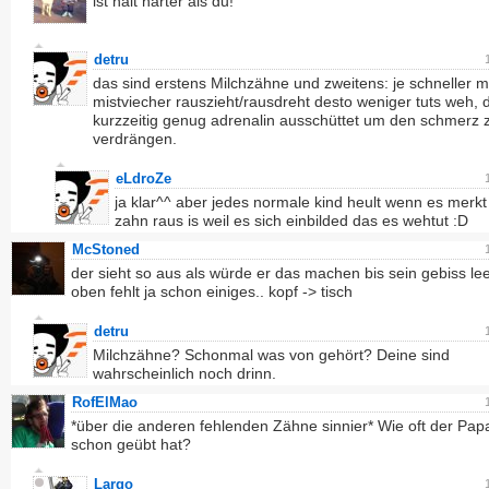
ist halt härter als du!
detru
das sind erstens Milchzähne und zweitens: je schneller 
mistviecher rauszieht/rausdreht desto weniger tuts weh,
kurzzeitig genug adrenalin ausschüttet um den schmerz 
verdrängen.
eLdroZe
ja klar^^ aber jedes normale kind heult wenn es merkt
zahn raus is weil es sich einbilded das es wehtut :D
McStoned
der sieht so aus als würde er das machen bis sein gebiss leer
oben fehlt ja schon einiges.. kopf -> tisch
detru
Milchzähne? Schonmal was von gehört? Deine sind
wahrscheinlich noch drinn.
RofElMao
*über die anderen fehlenden Zähne sinnier* Wie oft der Pap
schon geübt hat?
Largo