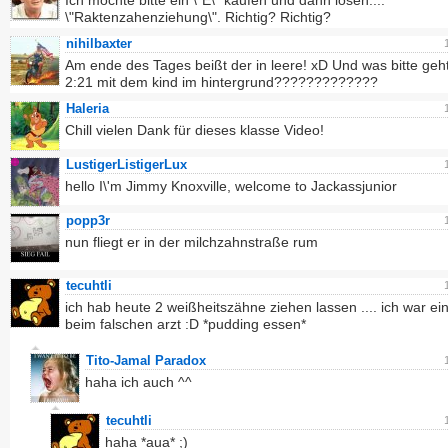
Ich möchte bitte ein \"E\" kaufen und dann lösen....
\"Raktenzahenziehung\". Richtig? Richtig?
nihilbaxter
Am ende des Tages beißt der in leere! xD Und was bitte geht
2:21 mit dem kind im hintergrund?????????????
Haleria
Chill vielen Dank für dieses klasse Video!
LustigerListigerLux
hello I\'m Jimmy Knoxville, welcome to Jackassjunior
popp3r
nun fliegt er in der milchzahnstraße rum
tecuhtli
ich hab heute 2 weißheitszähne ziehen lassen .... ich war ei
beim falschen arzt :D *pudding essen*
Tito-Jamal Paradox
haha ich auch ^^
tecuhtli
haha *aua* ;)