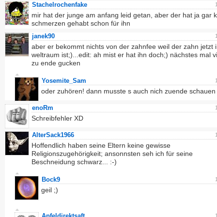
Stachelrochenfake
mir hat der junge am anfang leid getan, aber der hat ja gar 
schmerzen gehabt schon für ihn
janek90
aber er bekommt nichts von der zahnfee weil der zahn jetzt 
weltraum ist;)...edit: ah mist er hat ihn doch;) nächstes mal v
zu ende gucken
Yosemite_Sam
oder zuhören! dann musste s auch nich zuende schauen
enoRm
Schreibfehler XD
AlterSack1966
Hoffendlich haben seine Eltern keine gewisse
Religionszugehörigkeit; ansonnsten seh ich für seine
Beschneidung schwarz... :-)
Bock9
geil ;)
Apfeldirektsaft