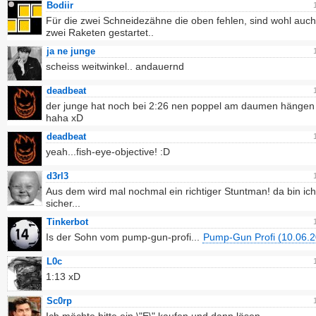
Bodiir
Für die zwei Schneidezähne die oben fehlen, sind wohl auc
zwei Raketen gestartet..
ja ne junge
scheiss weitwinkel.. andauernd
deadbeat
der junge hat noch bei 2:26 nen poppel am daumen hängen
haha xD
deadbeat
yeah...fish-eye-objective! :D
d3rl3
Aus dem wird mal nochmal ein richtiger Stuntman! da bin ich
sicher...
Tinkerbot
Is der Sohn vom pump-gun-profi...
Pump-Gun Profi (10.06.
L0c
1:13 xD
Sc0rp