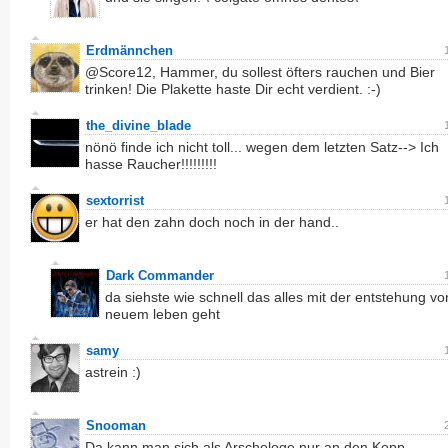
Erdmännchen
@Score12, Hammer, du sollest öfters rauchen und Bier
trinken! Die Plakette haste Dir echt verdient. :-)
the_divine_blade
nönö finde ich nicht toll... wegen dem letzten Satz--> Ich
hasse Raucher!!!!!!!!!
sextorrist
er hat den zahn doch noch in der hand..
Dark Commander
da siehste wie schnell das alles mit der entstehung vo
neuem leben geht
samy
astrein :)
Snooman
Da kann man sich als Arschologe nur an den Kopp