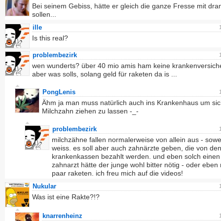
Bei seinem Gebiss, hätte er gleich die ganze Fresse mit dr
sollen...
ille
Is this real?
problembezirk
wen wunderts? über 40 mio amis ham keine krankenversich
aber was solls, solang geld für raketen da is ...
PongLenis
Ähm ja man muss natürlich auch ins Krankenhaus um si
Milchzahn ziehen zu lassen -_-
problembezirk
milchzähne fallen normalerweise von allein aus - sowei
weiss. es soll aber auch zahnärzte geben, die von de
krankenkassen bezahlt werden. und eben solch einen
zahnarzt hätte der junge wohl bitter nötig - oder eben
paar raketen. ich freu mich auf die videos!
Nukular
Was ist eine Rakte?!?
knarrenheinz