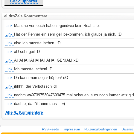
CoZ-Supporter
eLdroZe's Kommentare
Link
Manche von euch haben irgendwie kein Real-Life.
Link
Hat der Penner ein sehr geil bekommen, ich glaubs ja nich. :D
Link
also ich musste lachen. :D
Link
xD sehr geil :D
Link
AHAHAHAHAHAHAHA! GENIAL! xD
Link
Ich musste lachen! :D
Link
Da kann man sogar hüpfen! oO
Link
ihhhh, der Verbotsschild!
Link
nachm w49739753047693475 mal schauen is es noch immer witzig 
Link
dachte, da fällt eine raus... =(
Alle 41 Kommentare
RSS-Feeds
Impressum
Nutzungsbedingungen
Datensc