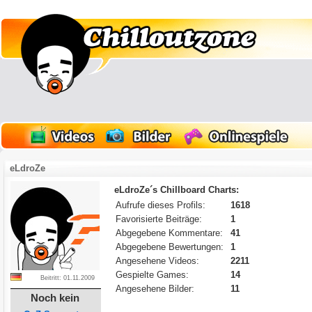
eLdroZe
eLdroZe´s Chillboard Charts:
Aufrufe dieses Profils:
1618
Favorisierte Beiträge:
1
Abgegebene Kommentare:
41
Abgegebene Bewertungen:
1
Angesehene Videos:
2211
Gespielte Games:
14
Beitritt: 01.11.2009
Angesehene Bilder:
11
Noch kein