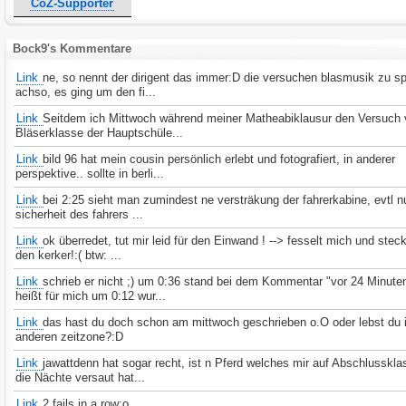
CoZ-Supporter
Bock9's Kommentare
Link
ne, so nennt der dirigent das immer:D die versuchen blasmusik zu sp
achso, es ging um den fi...
Link
Seitdem ich Mittwoch während meiner Matheabiklausur den Versuch 
Bläserklasse der Hauptschüle...
Link
bild 96 hat mein cousin persönlich erlebt und fotografiert, in anderer
perspektive.. sollte in berli...
Link
bei 2:25 sieht man zumindest ne versträkung der fahrerkabine, evtl 
sicherheit des fahrers ...
Link
ok überredet, tut mir leid für den Einwand ! --> fesselt mich und stec
den kerker!:( btw: ...
Link
schrieb er nicht ;) um 0:36 stand bei dem Kommentar "vor 24 Minute
heißt für mich um 0:12 wur...
Link
das hast du doch schon am mittwoch geschrieben o.O oder lebst du i
anderen zeitzone?:D
Link
jawattdenn hat sogar recht, ist n Pferd welches mir auf Abschlusskla
die Nächte versaut hat...
Link
2 fails in a row:o