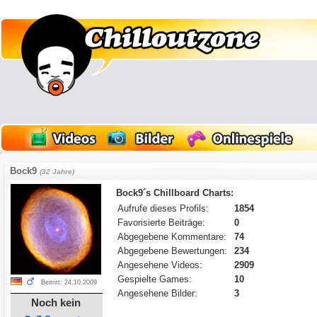
Bock9
(32 Jahre)
Bock9´s Chillboard Charts:
Aufrufe dieses Profils:
1854
Favorisierte Beiträge:
0
Abgegebene Kommentare:
74
Abgegebene Bewertungen:
234
Angesehene Videos:
2909
Gespielte Games:
10
Beitritt: 24.10.2009
Angesehene Bilder:
3
Noch kein