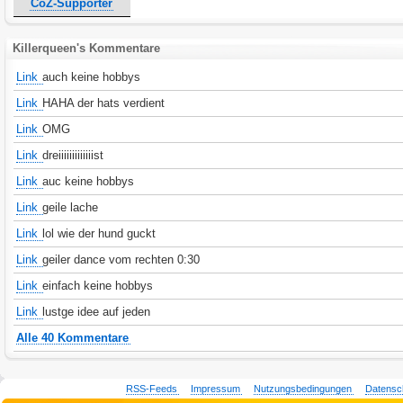
CoZ-Supporter
Killerqueen's Kommentare
Link
auch keine hobbys
Link
HAHA der hats verdient
Link
OMG
Link
dreiiiiiiiiiiiiist
Link
auc keine hobbys
Link
geile lache
Link
lol wie der hund guckt
Link
geiler dance vom rechten 0:30
Link
einfach keine hobbys
Link
lustge idee auf jeden
Alle 40 Kommentare
RSS-Feeds
Impressum
Nutzungsbedingungen
Datensc