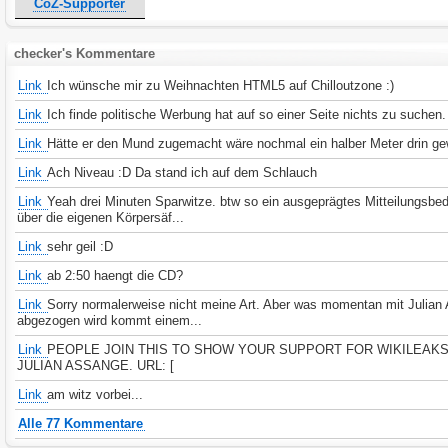
CoZ-Supporter
checker's Kommentare
Link
Ich wünsche mir zu Weihnachten HTML5 auf Chilloutzone :)
Link
Ich finde politische Werbung hat auf so einer Seite nichts zu suchen.
Link
Hätte er den Mund zugemacht wäre nochmal ein halber Meter drin g
Link
Ach Niveau :D Da stand ich auf dem Schlauch
Link
Yeah drei Minuten Sparwitze. btw so ein ausgeprägtes Mitteilungsbed
über die eigenen Körpersäf...
Link
sehr geil :D
Link
ab 2:50 haengt die CD?
Link
Sorry normalerweise nicht meine Art. Aber was momentan mit Julian
abgezogen wird kommt einem...
Link
PEOPLE JOIN THIS TO SHOW YOUR SUPPORT FOR WIKILEAK
JULIAN ASSANGE. URL: [
Link
am witz vorbei...
Alle 77 Kommentare