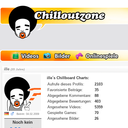
ille
(35 Jahre)
ille´s Chillboard Charts:
Aufrufe dieses Profils:
2103
Favorisierte Beiträge:
35
Abgegebene Kommentare:
88
Abgegebene Bewertungen:
403
Angesehene Videos:
5359
Gespielte Games:
70
Beitritt: 04.02.2009
Angesehene Bilder:
26
Noch kein