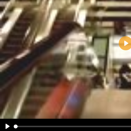
Pla
Name:
E-Mail-Adresse (optional):
Kommentar:
Alle HTML-Tags außer <br>, <strike> und <i> werden aus Deinem Kommentar entfernt.
URLs werden automatisch umgewandelt. Bitte verwende "www." oder "http://" in URLs
Ich möchte eine E-Mail, wenn zu meinem Kommentar Antworten erscheinen.
Ich möchte eine E-Mail, wenn auf dieser Seite weitere Kommentare erscheinen.