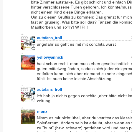
bitte Zimmerlautstärke. Es gibt schlicht und einfach Di
hinter verschlossene Türen gehören. Ich könnte/mus
nicht einem Kind diese Dinge erklären.
Um zu diesen Gruftis zu kommen: Das grenzt für mic
fast an gruselig. Was bitte soll das? Tanzen die komis
Maulkörben und so?!?! WTF!!!
autofans_troll
ungefähr so geht es mit mit conchita wurst
yellowyannick
hast schon recht. man muss eben gesellschaftlich 
guten mittelweg finden, sodass sich jeder einigerm
entfalten kann, sich aber niemand zu sehr eingesc
fühlt. Ist auch keine leichte Abschätzung...
autofans_troll
ich hab ja nichts gegen conchita ,aber bitte nicht i
zeitung .
monz
Nimm es mir nicht übel, aber du vetrittst das klass
Spießertum. Anders sein ist erlaubt, aber wenn es 
zu "bunt" (bzw. schwarz) getrieben wird und man pe