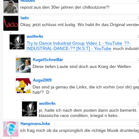
Hobbes
repost aus den 30er jahren der chilloutzone?!
lado
Okay, jetzt schluss mit lustig. Wo habt ihr das Original verste
wolfm4n
Try to Dance Industrial Group Video 1 - YouTube
??-
INDUSTRIAL-DANCE-?? [N:S:T] - YouTube
much industri
KugelSchreiBär
Diese tiefen Laute sind doch aus Krieg der Welten
Auge2009
Das sind ja genau die Links, die ich vorhin (vor dir) g
hab!? :D
wolfm4n
jo, hatte ich nach dem posten dann auch bemerkt.
klassische race condition, kriegst n keks..
HangmansJoke
ich frag mich ob da ursprünglich die richtige Musik drunterla