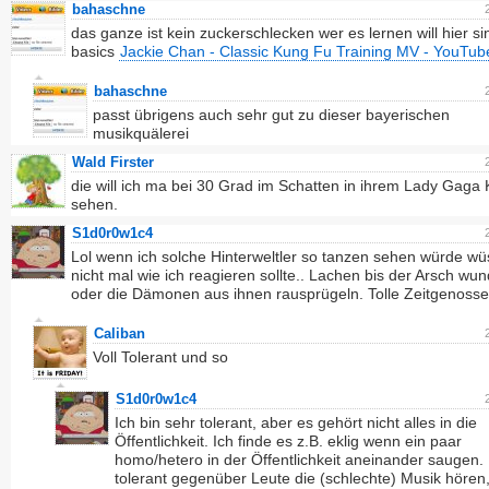
bahaschne
das ganze ist kein zuckerschlecken wer es lernen will hier si
basics
Jackie Chan - Classic Kung Fu Training MV - YouTub
bahaschne
passt übrigens auch sehr gut zu dieser bayerischen
musikquälerei
Wald Firster
die will ich ma bei 30 Grad im Schatten in ihrem Lady Gaga
sehen.
S1d0r0w1c4
Lol wenn ich solche Hinterweltler so tanzen sehen würde wüs
nicht mal wie ich reagieren sollte.. Lachen bis der Arsch wund
oder die Dämonen aus ihnen rausprügeln. Tolle Zeitgenosse
Caliban
Voll Tolerant und so
S1d0r0w1c4
Ich bin sehr tolerant, aber es gehört nicht alles in die
Öffentlichkeit. Ich finde es z.B. eklig wenn ein paar
homo/hetero in der Öffentlichkeit aneinander saugen. 
tolerant gegenüber Leute die (schlechte) Musik hören