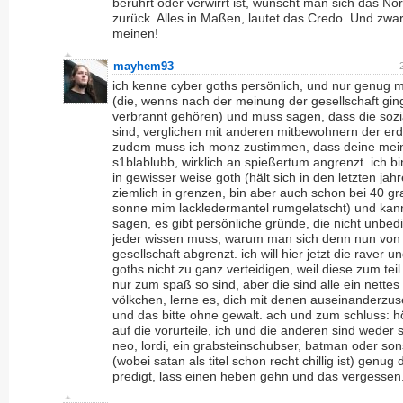
berührt oder verwirrt ist, wünscht man sich das No
zurück. Alles in Maßen, lautet das Credo. Und zwar
meinen!
mayhem93
ich kenne cyber goths persönlich, und nur genug m
(die, wenns nach der meinung der gesellschaft gin
verbrannt gehören) und muss sagen, dass die sozi
sind, verglichen mit anderen mitbewohnern der erd
zudem muss ich monz zustimmen, dass deine mei
s1blablubb, wirklich an spießertum angrenzt. ich bi
in gewisser weise goth (hält sich in den letzten jah
ziemlich in grenzen, bin aber auch schon bei 40 gr
sonne mim lackledermantel rumgelatscht) und kan
sagen, es gibt persönliche gründe, die nicht unbed
jeder wissen muss, warum man sich denn nun von
gesellschaft abgrenzt. ich will hier jetzt die raver u
goths nicht zu ganz verteidigen, weil diese zum teil 
nur zum spaß so sind, aber die sind alle ein nettes
völkchen, lerne es, dich mit denen auseinanderzus
und das bitte ohne gewalt. ach und zum schluss: h
auf die vorurteile, ich und die anderen sind weder 
neo, lordi, ein grabsteinschubser, batman oder so
(wobei satan als titel schon recht chillig ist) genug 
predigt, lass einen heben gehn und das vergessen.