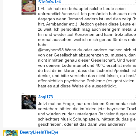
S1d0r0w1c4
LEL Ich hab nie behauptet solche Leute seien
unfreundlich/unsozial. Ich persönlich hab auch nich
dagegen wenn Jemand anders ist und dies zeigt (b
hirt, Armbänder etc.). Jedoch gehen diese Leute ei
zu weit. Ich persönlich mag auch sehr gern metal 
hin und wieder auf Konzerten und kann trotz alled
normal aussehen, weil ich mich genau für dies ent
habe
@mayhem93 Wenn du oder andere meinen sich ei
von der Gesellschaft abzugrenzen zu müssen, dann
nicht inmitten genau dieser Gesellschaft. Und wen
von deinem Ledermantel und 40°C erzählst nehme
du bist dir im klaren, dass das lächerlich/peinlich ist
denke, und bitte verstehe das nicht falsch, du hast/
offensichtlich psychische Probleme (es geht vielen
hast es auf diese Weise die ausgedrückt.
Jogi173
Jetzt mal ne Frage, nur um deinen Kommentar rich
verstehen: hätten die im Video jetzt bayrische Tra
und würden zu der unterlegten (in vieler Augen au
schlechter) Musik Schuhplatteln, hättest du das gle
geschrieben, oder ist das dann was anderes?
BeautyLiesInTheEye