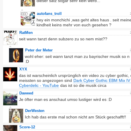
dieser satz sogar sehr kein werb...
autofans_troll
hey ein monchichi ,was geht altes haus . seit mein
kindheit keins mehr von euch gesehen ?
RatMen
seit wann tanzt denn subzero zu so nem mist??
Peter der Meter
wohl eher: seit wann tanzt man zu bayrischer musik so n
:D
XYX
das ist warscheinlich ursprünglich ein video zu cyber gothic, 
meissten so angezogen sind
Dark Cyber Gothic EBM Mix IV 
Cyberdelic - YouTube
das ist so die musik circa
Daweed
Je öfter man es anschaut umso lustiger wird es :D
DerWesten
Ich hab das erste mal schon nicht am Stück geschafft!!
Score-12