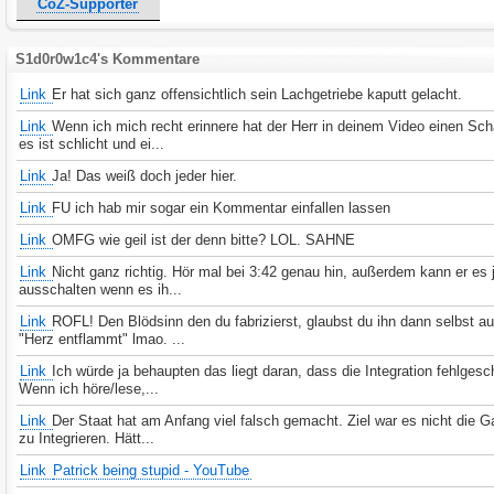
CoZ-Supporter
S1d0r0w1c4's Kommentare
Link
Er hat sich ganz offensichtlich sein Lachgetriebe kaputt gelacht.
Link
Wenn ich mich recht erinnere hat der Herr in deinem Video einen Sch
es ist schlicht und ei...
Link
Ja! Das weiß doch jeder hier.
Link
FU ich hab mir sogar ein Kommentar einfallen lassen
Link
OMFG wie geil ist der denn bitte? LOL. SAHNE
Link
Nicht ganz richtig. Hör mal bei 3:42 genau hin, außerdem kann er es 
ausschalten wenn es ih...
Link
ROFL! Den Blödsinn den du fabrizierst, glaubst du ihn dann selbst a
"Herz entflammt" lmao. ...
Link
Ich würde ja behaupten das liegt daran, dass die Integration fehlgesc
Wenn ich höre/lese,...
Link
Der Staat hat am Anfang viel falsch gemacht. Ziel war es nicht die G
zu Integrieren. Hätt...
Link
Patrick being stupid - YouTube