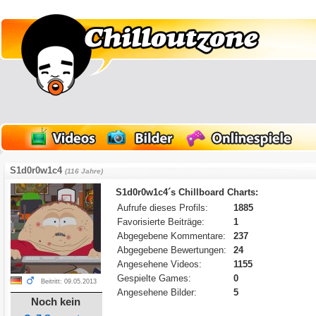
S1d0r0w1c4
(116 Jahre)
S1d0r0w1c4´s Chillboard Charts:
Aufrufe dieses Profils:
1885
Favorisierte Beiträge:
1
Abgegebene Kommentare:
237
Abgegebene Bewertungen:
24
Angesehene Videos:
1155
Gespielte Games:
0
Beitritt: 09.05.2013
Angesehene Bilder:
5
Noch kein