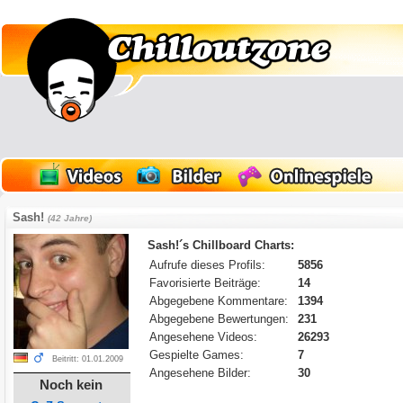
Sash!
(42 Jahre)
Sash!´s Chillboard Charts:
Aufrufe dieses Profils:
5856
Favorisierte Beiträge:
14
Abgegebene Kommentare:
1394
Abgegebene Bewertungen:
231
Angesehene Videos:
26293
Gespielte Games:
7
Beitritt: 01.01.2009
Angesehene Bilder:
30
Noch kein