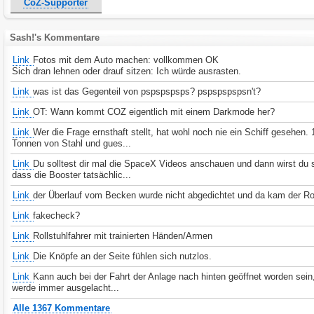
CoZ-Supporter
Sash!'s Kommentare
Link
Fotos mit dem Auto machen: vollkommen OK
Sich dran lehnen oder drauf sitzen: Ich würde ausrasten.
Link
was ist das Gegenteil von pspspspsps? pspspspspsn't?
Link
OT: Wann kommt COZ eigentlich mit einem Darkmode her?
Link
Wer die Frage ernsthaft stellt, hat wohl noch nie ein Schiff gesehen.
Tonnen von Stahl und gues...
Link
Du solltest dir mal die SpaceX Videos anschauen und dann wirst du 
dass die Booster tatsächlic...
Link
der Überlauf vom Becken wurde nicht abgedichtet und da kam der Ro
Link
fakecheck?
Link
Rollstuhlfahrer mit trainierten Händen/Armen
Link
Die Knöpfe an der Seite fühlen sich nutzlos.
Link
Kann auch bei der Fahrt der Anlage nach hinten geöffnet worden sein,
werde immer ausgelacht...
Alle 1367 Kommentare