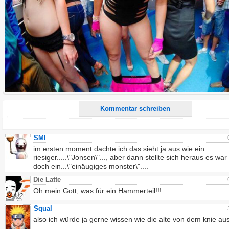
Kommentar:
Alle HTML-Tags außer <br>, <strike> und <i> werden aus Deinem Kommentar entfernt.
URLs werden automatisch umgewandelt. Bitte verwende "www." oder "http://" in URLs
Ich möchte eine E-Mail, wenn zu meinem Kommentar Antworten erscheinen.
Ich möchte eine E-Mail, wenn auf dieser Seite weitere Kommentare erscheinen.
Kommentar schreiben
SMI
im ersten moment dachte ich das sieht ja aus wie ein
riesiger.....\"Jonsen\"..., aber dann stellte sich heraus es war
doch ein...\"einäugiges monster\"....
Die Latte
Oh mein Gott, was für ein Hammerteil!!!
Squal
also ich würde ja gerne wissen wie die alte von dem knie au