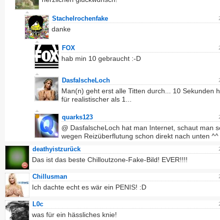
Stachelrochenfake
danke
FOX
hab min 10 gebraucht :-D
DasfalscheLoch
Man(n) geht erst alle Titten durch... 10 Sekunden ha
für realistischer als 1...
quarks123
@ DasfalscheLoch hat man Internet, schaut man 
wegen Reizüberflutung schon direkt nach unten ^^
deathyistzurück
Das ist das beste Chilloutzone-Fake-Bild! EVER!!!!
Chillusman
Ich dachte echt es wär ein PENIS! :D
L0c
was für ein hässliches knie!