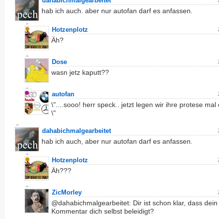
dahabichmalgearbeitet
hab ich auch. aber nur autofan darf es anfassen.
Hotzenplotz
Äh?
Dose
wasn jetz kaputt??
autofan
\"....sooo! herr speck.. jetzt legen wir ihre protese mal 
\"
dahabichmalgearbeitet
hab ich auch, aber nur autofan darf es anfassen.
Hotzenplotz
Äh???
ZicMorley
@dahabichmalgearbeitet: Dir ist schon klar, dass dein
Kommentar dich selbst beleidigt?