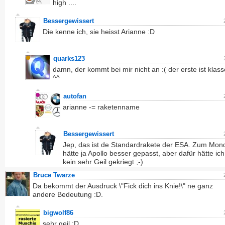
high ....
Bessergewissert
Die kenne ich, sie heisst Arianne :D
quarks123
damn, der kommt bei mir nicht an :( der erste ist klass
^^
autofan
arianne -= raketenname
Bessergewissert
Jep, das ist de Standardrakete der ESA. Zum Mon
hätte ja Apollo besser gepasst, aber dafür hätte ich
kein sehr Geil gekriegt ;-)
Bruce Twarze
Da bekommt der Ausdruck \"Fick dich ins Knie!\" ne ganz
andere Bedeutung :D.
bigwolf86
sehr geil :D