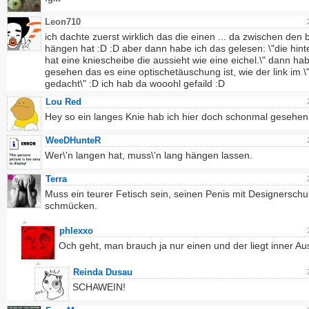
Leon710
ich dachte zuerst wirklich das die einen ... da zwischen den 
hängen hat :D :D aber dann habe ich das gelesen: \"die hin
hat eine kniescheibe die aussieht wie eine eichel.\" dann hab
gesehen das es eine optischetäuschung ist, wie der link im \"
gedacht\" :D ich hab da wooohl gefaild :D
Lou Red
Hey so ein langes Knie hab ich hier doch schonmal gesehen
WeeDHunteR
Wer\'n langen hat, muss\'n lang hängen lassen.
Terra
Muss ein teurer Fetisch sein, seinen Penis mit Designersch
schmücken.
phlexxo
Och geht, man brauch ja nur einen und der liegt inner Aus
Reinda Dusau
SCHAWEIN!