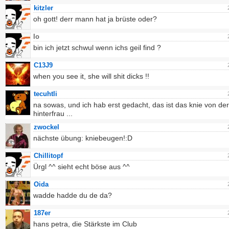
kitzler
oh gott! derr mann hat ja brüste oder?
lo
bin ich jetzt schwul wenn ichs geil find ?
C13J9
when you see it, she will shit dicks !!
tecuhtli
na sowas, und ich hab erst gedacht, das ist das knie von der
hinterfrau ...
zwockel
nächste übung: kniebeugen!:D
Chillitopf
Ürgl ^^ sieht echt böse aus ^^
Oida
wadde hadde du de da?
187er
hans petra, die Stärkste im Club