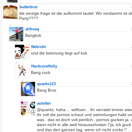
butterbrot
die einzige frage ist die aufkommt lautet: Wo verdammt ist d
Party????
alifrueq
Bangkok
Nebroht
und die betonung liegt auf kok
HardcoreHolly
Bang cock
quarks123
Bang Bros
autofan
@quarks: haha.... selfown... ihr verratet immer wi
ihr voll die pornos schaut und sammlungen habt u
was.. das ist doch voll peinlich.. pornos gucken ja,
dann nicht in alle welt hinausschreien \"ja, ich guc
und das den ganzen tag, wenn ich nicht zocke.\" ...