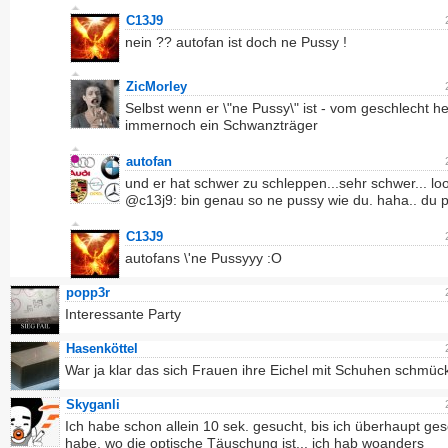
C13J9
nein ?? autofan ist doch ne Pussy !
ZicMorley
Selbst wenn er \"ne Pussy\" ist - vom geschlecht her
immernoch ein Schwanzträger
autofan
und er hat schwer zu schleppen...sehr schwer... loo
@c13j9: bin genau so ne pussy wie du. haha.. du p
C13J9
autofans \'ne Pussyyy :O
popp3r
Interessante Party
Hasenköttel
War ja klar das sich Frauen ihre Eichel mit Schuhen schmüc
Skyganli
Ich habe schon allein 10 sek. gesucht, bis ich überhaupt ge
habe, wo die optische Täuschung ist... ich hab woanders