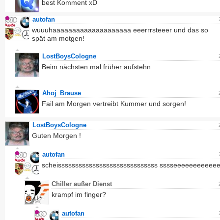
best Komment xD
autofan
wuuuhaaaaaaaaaaaaaaaaaaaa eeerrrsteeer und das so
spät am motgen!
LostBoysCologne
Beim nächsten mal früher aufstehn.....
Ahoj_Brause
Fail am Morgen vertreibt Kummer und sorgen!
LostBoysCologne
Guten Morgen !
autofan
scheisssssssssssssssssssssssssssss sssseeeeeeeeeee
Chiller außer Dienst
krampf im finger?
autofan