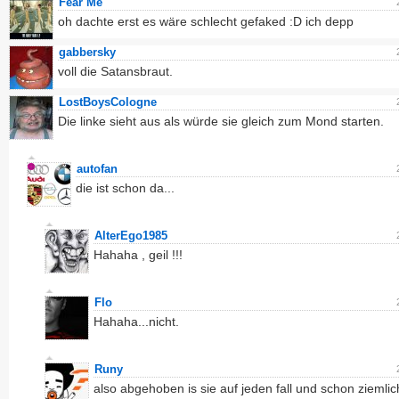
Fear Me
oh dachte erst es wäre schlecht gefaked :D ich depp
gabbersky
voll die Satansbraut.
LostBoysCologne
Die linke sieht aus als würde sie gleich zum Mond starten.
autofan
die ist schon da...
AlterEgo1985
Hahaha , geil !!!
Flo
Hahaha...nicht.
Runy
also abgehoben is sie auf jeden fall und schon ziemlic