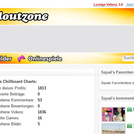
Lustige Videos
3.0
Jetzt
Squal's Favoriten
s Chillboard Charts:
Squals Favoritenliste is
 dieses Profils:
1813
ierte Beiträge:
0
Squal's kommenti
ebene Kommentare:
53
ebene Bewertungen:
0
ehene Videos:
1836
lte Games:
16
hene Bilder:
5