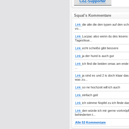
CoZ-Supporter
Squal's Kommentare
Link
die alte die den typen auf den sch
vo...
Link
Lucpac also wenn du des lesens mä
Tagesfeue...
Link
echt scheiße gibt bessere
Link
ja der hund is auch gut
Link
ich find die beiden omas am ende vo
...
Link
ja sind es und 2 is doch klaar d
was zu...
Link
so ne hochzeit will ich auch
Link
einfach geil
Link
ich stimme Nopfel zu ich finde das
Link
den würde ich mir gerne vorknöpf
behinderten t...
Alle 53 Kommentare