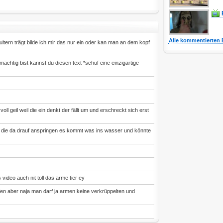
Alle kommentierten 
ultern trägt bilde ich mir das nur ein oder kan man an dem kopf
chtig bist kannst du diesen text *schuf eine einzigartige
ll geil weil die ein denkt der fällt um und erschreckt sich erst
as die da drauf anspringen es kommt was ins wasser und könnte
 video auch nit toll das arme tier ey
en aber naja man darf ja armen keine verkrüppelten und