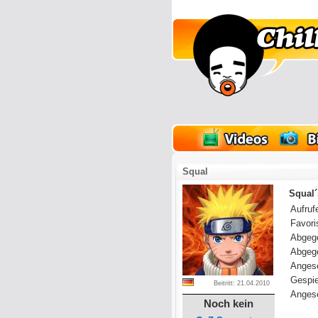
lder
Onlinespiele
Squal
Squal´
Aufrufe
Favoris
Abgeg
Abgeg
Anges
Gespie
Beitritt: 21.04.2010
Angese
Noch kein