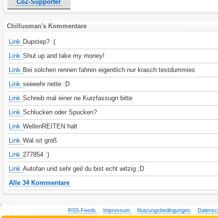
CoZ-Supporter
Chillusman's Kommentare
Link
Dupstep? :(
Link
Shut up and take my money!
Link
Bei solchen rennen fahren eigentlich nur krasch testdummies
Link
seeeehr nette :D
Link
Schreib mal einer ne Kurzfassugn bitte
Link
Schlucken oder Spucken?
Link
WellenREITEN halt
Link
Wal ist groß
Link
277854 :)
Link
Autofan und sehr geil du bist echt witzig ;D
Alle 34 Kommentare
RSS-Feeds
Impressum
Nutzungsbedingungen
Datensc