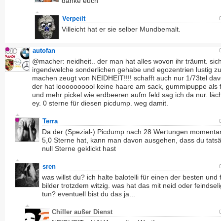
danke euch
Verpeilt
Villeicht hat er sie selber Mundbemalt.
autofan
@macher: neidheit.. der man hat alles wovon ihr träumt. sic
irgendwelche sonderlichen gehabe und egozentrien lustig z
machen zeugt von NEIDHEIT!!!! schafft auch nur 1/73tel da
der hat loooooooool keine haare am sack, gummipuppe als 
und mehr pickel wie erdbeeren aufm feld sag ich da nur. läch
ey. 0 sterne für diesen picdump. weg damit.
Terra
Da der (Spezial-) Picdump nach 28 Wertungen momenta
5,0 Sterne hat, kann man davon ausgehen, dass du tatsä
null Sterne geklickt hast
sren
was willst du? ich halte balotelli für einen der besten und 
bilder trotzdem witzig. was hat das mit neid oder feindseli
tun? eventuell bist du das ja...
Chiller außer Dienst