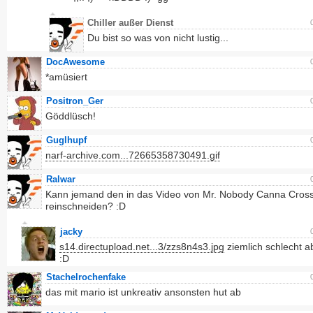
Chiller außer Dienst
Du bist so was von nicht lustig...
DocAwesome
*amüsiert
Positron_Ger
Göddlüsch!
Guglhupf
narf-archive.com...72665358730491.gif
Ralwar
Kann jemand den in das Video von Mr. Nobody Canna Cross 
reinschneiden? :D
jacky
s14.directupload.net...3/zzs8n4s3.jpg
ziemlich schlecht a
:D
Stachelrochenfake
das mit mario ist unkreativ ansonsten hut ab