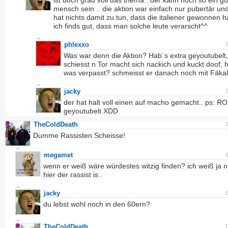
ist doch grad voll das thema.. der kann noch so ein gu
mensch sein .. die aktion war einfach nur pubertär u
hat nichts damit zu tun, dass die italiener gewonnen 
ich finds gut, dass man solche leute verarscht^^
phlexxo
Was war denn die Aktion? Hab`s extra geyoutubelt,
schiesst n Tor macht sich nackich und kuckt doof, 
was verpasst? schmeisst er danach noch mit Fäka
jacky
der hat halt voll einen auf macho gemacht.. ps: R
geyoutubelt XDD
TheColdDeath
Dumme Rassisten Scheisse!
megamet
wenn er weiß wäre würdestes witzig finden? ich weiß ja n
hier der rassist is..
jacky
du lebst wohl noch in den 60ern?
TheColdDeath