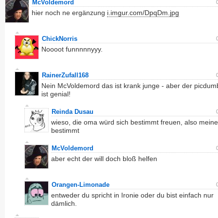
McVoldemord
hier noch ne ergänzung
i.imgur.com/DpqDm.jpg
ChickNorris
Noooot funnnnnyyy.
RainerZufall168
Nein McVoldemord das ist krank junge - aber der picdum
ist genial!
Reinda Dusau
wieso, die oma würd sich bestimmt freuen, also meine
bestimmt
McVoldemord
aber echt der will doch bloß helfen
Orangen-Limonade
entweder du spricht in Ironie oder du bist einfach nur
dämlich.