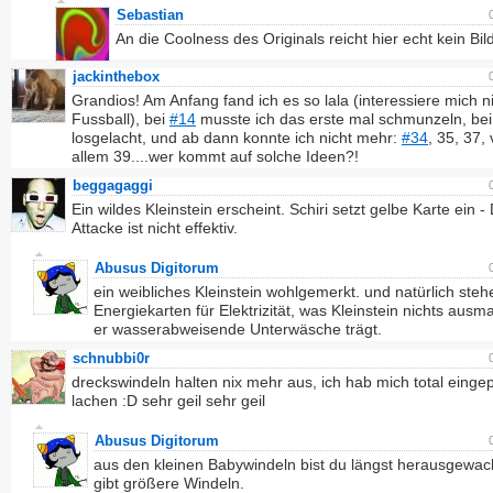
Sebastian
An die Coolness des Originals reicht hier echt kein Bil
jackinthebox
Grandios! Am Anfang fand ich es so lala (interessiere mich ni
Fussball), bei
#14
musste ich das erste mal schmunzeln, be
losgelacht, und ab dann konnte ich nicht mehr:
#34
, 35, 37, 
allem 39....wer kommt auf solche Ideen?!
beggagaggi
Ein wildes Kleinstein erscheint. Schiri setzt gelbe Karte ein -
Attacke ist nicht effektiv.
Abusus Digitorum
ein weibliches Kleinstein wohlgemerkt. und natürlich ste
Energiekarten für Elektrizität, was Kleinstein nichts ausma
er wasserabweisende Unterwäsche trägt.
schnubbi0r
dreckswindeln halten nix mehr aus, ich hab mich total eingep
lachen :D sehr geil sehr geil
Abusus Digitorum
aus den kleinen Babywindeln bist du längst herausgewac
gibt größere Windeln.