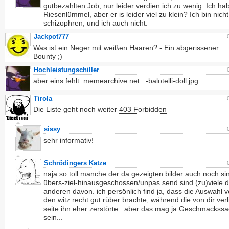
gutbezahlten Job, nur leider verdien ich zu wenig. Ich ha
Riesenlümmel, aber er is leider viel zu klein? Ich bin nicht
schizophren, und ich auch nicht.
Jackpot777
Was ist ein Neger mit weißen Haaren? - Ein abgerissener
Bounty ;)
Hochleistungschiller
aber eins fehlt:
memearchive.net...-balotelli-doll.jpg
Tirola
Die Liste geht noch weiter
403 Forbidden
sissy
sehr informativ!
Schrödingers Katze
naja so toll manche der da gezeigten bilder auch noch si
übers-ziel-hinausgeschossen/unpas send sind (zu)viele d
anderen davon. ich persönlich find ja, dass die Auswahl vo
den witz recht gut rüber brachte, während die von dir verl
seite ihn eher zerstörte...aber das mag ja Geschmackss
sein...