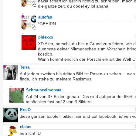
nakla schaff ich gernih richtig zu schreiben. mach 
die ganze zeit. du dödel ey lol ahaha
autofan
*GEHIRN
phlexxo
XD Alter, porschi, du bist n Grund zum feiern, wie 
dümmste deiner Mitmenschen zum Vorschein bring
köstlich.
Wann kommt endlich der Porschi erklärt die Welt 
Terra
Auf jedem zweiten bis dritten Bild ist Rasen zu sehen.... was 
finde, ich stehe zu meinem Rasismus.
Schmunzelmonsta
Auf 24 von 37 Bilden genau. Das sind aufgerundet 65%, 
tatsächlich fast auf 2 von 3 Bildern.
ErsiO
diese ganzen balotelli bilder hier und auf facebook nörven vo
cletus
herrlich! :D