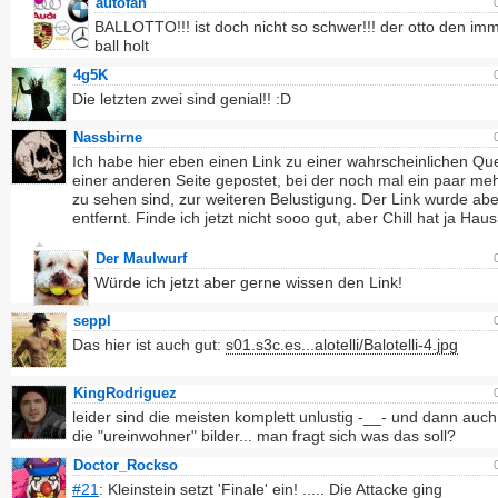
autofan
BALLOTTO!!! ist doch nicht so schwer!!! der otto den im
ball holt
4g5K
Die letzten zwei sind genial!! :D
Nassbirne
Ich habe hier eben einen Link zu einer wahrscheinlichen Que
einer anderen Seite gepostet, bei der noch mal ein paar meh
zu sehen sind, zur weiteren Belustigung. Der Link wurde abe
entfernt. Finde ich jetzt nicht sooo gut, aber Chill hat ja Haus
Der Maulwurf
Würde ich jetzt aber gerne wissen den Link!
seppl
Das hier ist auch gut:
s01.s3c.es...alotelli/Balotelli-4.jpg
KingRodriguez
leider sind die meisten komplett unlustig -__- und dann auc
die "ureinwohner" bilder... man fragt sich was das soll?
Doctor_Rockso
#21
: Kleinstein setzt 'Finale' ein! ..... Die Attacke ging