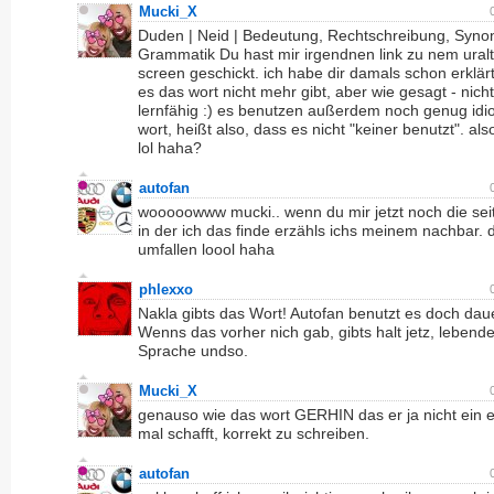
Mucki_X
Duden | Neid | Bedeutung, Rechtschreibung, Syn
Grammatik Du hast mir irgendnen link zu nem ural
screen geschickt. ich habe dir damals schon erklär
es das wort nicht mehr gibt, aber wie gesagt - nicht
lernfähig :) es benutzen außerdem noch genug idi
wort, heißt also, dass es nicht "keiner benutzt". al
lol haha?
autofan
wooooowww mucki.. wenn du mir jetzt noch die sei
in der ich das finde erzähls ichs meinem nachbar. 
umfallen loool haha
phlexxo
Nakla gibts das Wort! Autofan benutzt es doch dau
Wenns das vorher nich gab, gibts halt jetz, lebend
Sprache undso.
Mucki_X
genauso wie das wort GERHIN das er ja nicht ein e
mal schafft, korrekt zu schreiben.
autofan