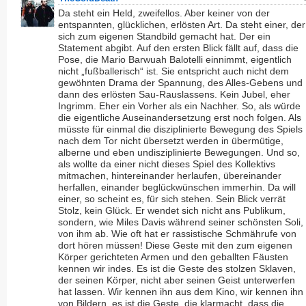
Da steht ein Held, zweifellos. Aber keiner von der
entspannten, glücklichen, erlösten Art. Da steht einer, der
sich zum eigenen Standbild gemacht hat. Der ein
Statement abgibt. Auf den ersten Blick fällt auf, dass die
Pose, die Mario Barwuah Balotelli einnimmt, eigentlich
nicht „fußballerisch“ ist. Sie entspricht auch nicht dem
gewöhnten Drama der Spannung, des Alles-Gebens und
dann des erlösten Sau-Rauslassens. Kein Jubel, eher
Ingrimm. Eher ein Vorher als ein Nachher. So, als würde
die eigentliche Auseinandersetzung erst noch folgen. Als
müsste für einmal die disziplinierte Bewegung des Spiels
nach dem Tor nicht übersetzt werden in übermütige,
alberne und eben undisziplinierte Bewegungen. Und so,
als wollte da einer nicht dieses Spiel des Kollektivs
mitmachen, hintereinander herlaufen, übereinander
herfallen, einander beglückwünschen immerhin. Da will
einer, so scheint es, für sich stehen. Sein Blick verrät
Stolz, kein Glück. Er wendet sich nicht ans Publikum,
sondern, wie Miles Davis während seiner schönsten Soli,
von ihm ab. Wie oft hat er rassistische Schmährufe von
dort hören müssen! Diese Geste mit den zum eigenen
Körper gerichteten Armen und den geballten Fäusten
kennen wir indes. Es ist die Geste des stolzen Sklaven,
der seinen Körper, nicht aber seinen Geist unterwerfen
hat lassen. Wir kennen ihn aus dem Kino, wir kennen ihn
von Bildern, es ist die Geste, die klarmacht, dass die