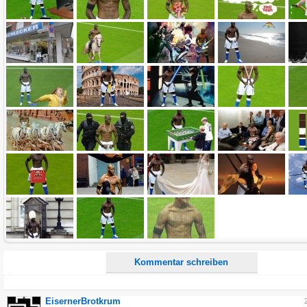
Name:
E-Mail-Adresse (optional):
Kommentar:
Alle HTML-Tags außer <br>, <strike> und <i> werden aus Deinem Kommentar entfernt.
URLs werden automatisch umgewandelt. Bitte verwende "www." oder "http://" in URLs
Ich möchte eine E-Mail, wenn zu meinem Kommentar Antworten erscheinen.
Ich möchte eine E-Mail, wenn auf dieser Seite weitere Kommentare erscheinen.
Kommentar schreiben
EisernerBrotkrum