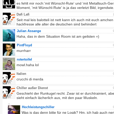
es fehlt mir noch:'mit Wünschl-Rute' und 'mit Metallsuch-Gerä
Moment, 'mit Wünschl-Rute' is ja das verletzt Bild, irgendwie
Dafi Lafi
Seit mal leis balotteli ist nett kann ich auch mit euch amchen
hackfresse alle alter die deutschen sind behindert
Julian Assange
Haha, das in dem Situation Room ist am geilsten =)
PintFloyd
murrharr
rotertoifel
mowl.haha lol
Italien
crucchi di merda
Chiller außer Dienst
Geschieht der Runkugel recht. Zwar ist er durchtrainiert, abe
sieht einfach lächerlich aus, mit den paar Muskeln.
Hochleistungschiller
Was is das denn bitte für ne Logik? Hm, ich hab auch ne