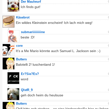
Der Maulwurf
Ich finds gut!
Käsebrot
Ein wildes Kleinstein erscheint! Ich lach mich weg!
submariiiiiiiiine
beste :D!
core
It's a Me Mario könnte auch Samuel L. Jackson sein :-)
Butters
Balotelli 2! luschenland 1!
Er?Sie?Es?
word
QlstR_9
geh doch heim du heulsuse
Butters
Chill bitte geh sterben... so eine kinderscheiße hier zu linken.