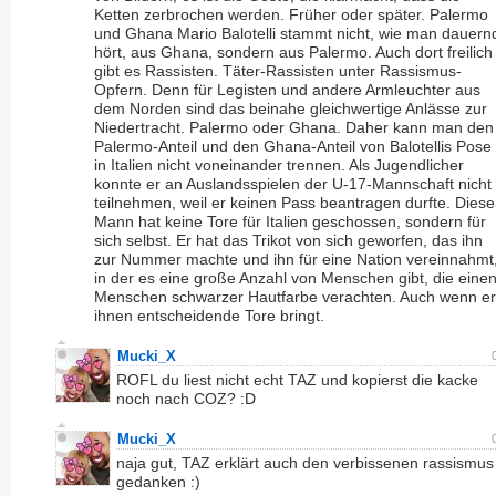
Ketten zerbrochen werden. Früher oder später. Palermo
und Ghana Mario Balotelli stammt nicht, wie man dauern
hört, aus Ghana, sondern aus Palermo. Auch dort freilich
gibt es Rassisten. Täter-Rassisten unter Rassismus-
Opfern. Denn für Legisten und andere Armleuchter aus
dem Norden sind das beinahe gleichwertige Anlässe zur
Niedertracht. Palermo oder Ghana. Daher kann man den
Palermo-Anteil und den Ghana-Anteil von Balotellis Pose
in Italien nicht voneinander trennen. Als Jugendlicher
konnte er an Auslandsspielen der U-17-Mannschaft nicht
teilnehmen, weil er keinen Pass beantragen durfte. Diese
Mann hat keine Tore für Italien geschossen, sondern für
sich selbst. Er hat das Trikot von sich geworfen, das ihn
zur Nummer machte und ihn für eine Nation vereinnahmt
in der es eine große Anzahl von Menschen gibt, die eine
Menschen schwarzer Hautfarbe verachten. Auch wenn er
ihnen entscheidende Tore bringt.
Mucki_X
ROFL du liest nicht echt TAZ und kopierst die kacke
noch nach COZ? :D
Mucki_X
naja gut, TAZ erklärt auch den verbissenen rassismus
gedanken :)