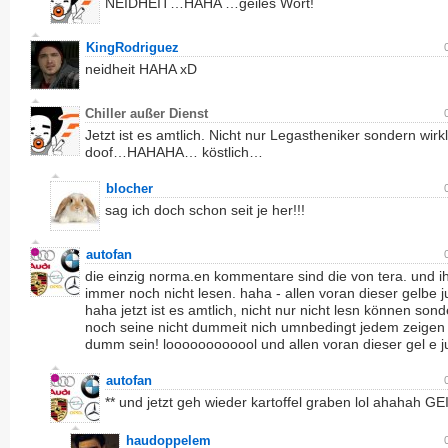
NEIDHEIT…HAHA …geiles Wort!
KingRodriguez
neidheit HAHA xD
Chiller außer Dienst
Jetzt ist es amtlich. Nicht nur Legastheniker sondern wirk
doof…HAHAHA… köstlich…
blocher
sag ich doch schon seit je her!!!
autofan
die einzig norma.en kommentare sind die von tera. und i
immer noch nicht lesen. haha - allen voran dieser gelbe 
haha jetzt ist es amtlich, nicht nur nicht lesn können son
noch seine nicht dummeit nich umnbedingt jedem zeigen 
dumm sein! loooooooooool und allen voran dieser gel e j
autofan
** und jetzt geh wieder kartoffel graben lol ahahah GE
haudoppelem