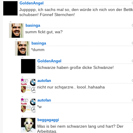
GoldenAngel
Juppppp, ich sachs mal so, den würde ich nich von der Bett
schubsen! Fünnef Sternchen!
basinga
summ fickt gut, wa?
basinga
*dumm
GoldenAngel
Schwarze haben große dicke Schwänze!
autofan
nicht nur schqarzre.. loool..hahaaha
autofan
*w
beggagaggi
Was is bei nem schwarzen lang und hart? Der
Arbeitstag.