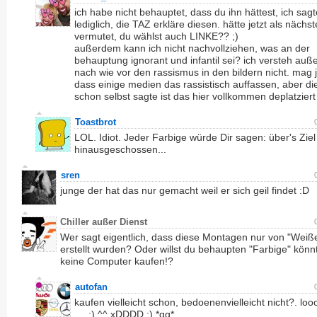
ich habe nicht behauptet, dass du ihn hättest, ich sagt
lediglich, die TAZ erkläre diesen. hätte jetzt als nächst
vermutet, du wählst auch LINKE?? ;)
außerdem kann ich nicht nachvollziehen, was an der
behauptung ignorant und infantil sei? ich versteh au
nach wie vor den rassismus in den bildern nicht. mag j
dass einige medien das rassistisch auffassen, aber die 
schon selbst sagte ist das hier vollkommen deplatziert
Toastbrot
LOL. Idiot. Jeder Farbige würde Dir sagen: über's Ziel
hinausgeschossen...
sren
junge der hat das nur gemacht weil er sich geil findet :D
Chiller außer Dienst
Wer sagt eigentlich, dass diese Montagen nur von "Weiß
erstellt wurden? Oder willst du behaupten "Farbige" könn
keine Computer kaufen!?
autofan
kaufen vielleicht schon, bedoenenvielleicht nicht?. loo
,,.. ;) ^^ xDDDD :) *gg*