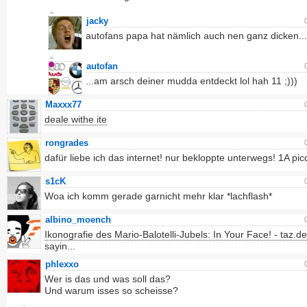
jacky
autofans papa hat nämlich auch nen ganz dicken... 
autofan
...am arsch deiner mudda entdeckt lol hah 11 ;)))
Maxxx77
deale withe ite
rongrades
dafür liebe ich das internet! nur bekloppte unterwegs! 1A pi
s1cK
Woa ich komm gerade garnicht mehr klar *lachflash*
albino_moench
Ikonografie des Mario-Balotelli-Jubels: In Your Face! - taz.de
sayin...
phlexxo
Wer is das und was soll das?
Und warum isses so scheisse?