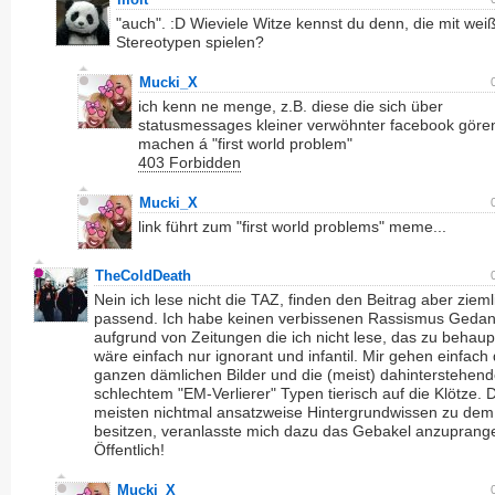
"auch". :D Wieviele Witze kennst du denn, die mit wei
Stereotypen spielen?
Mucki_X
ich kenn ne menge, z.B. diese die sich über
statusmessages kleiner verwöhnter facebook gören
machen á "first world problem"
403 Forbidden
Mucki_X
link führt zum "first world problems" meme...
TheColdDeath
Nein ich lese nicht die TAZ, finden den Beitrag aber zieml
passend. Ich habe keinen verbissenen Rassismus Geda
aufgrund von Zeitungen die ich nicht lese, das zu behau
wäre einfach nur ignorant und infantil. Mir gehen einfach
ganzen dämlichen Bilder und die (meist) dahinterstehen
schlechtem "EM-Verlierer" Typen tierisch auf die Klötze. 
meisten nichtmal ansatzweise Hintergrundwissen zu dem
besitzen, veranlasste mich dazu das Gebakel anzuprange
Öffentlich!
Mucki_X