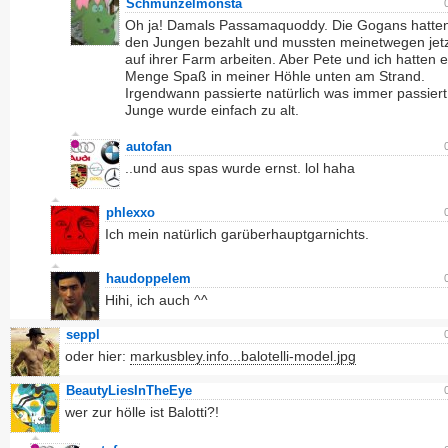
Schmunzelmonsta
Oh ja! Damals Passamaquoddy. Die Gogans hatten
den Jungen bezahlt und mussten meinetwegen jetz
auf ihrer Farm arbeiten. Aber Pete und ich hatten e
Menge Spaß in meiner Höhle unten am Strand.
Irgendwann passierte natürlich was immer passiert
Junge wurde einfach zu alt.
autofan
..und aus spas wurde ernst. lol haha
phlexxo
Ich mein natürlich garüberhauptgarnichts.
haudoppelem
Hihi, ich auch ^^
seppl
oder hier:
markusbley.info...balotelli-model.jpg
BeautyLiesInTheEye
wer zur hölle ist Balotti?!